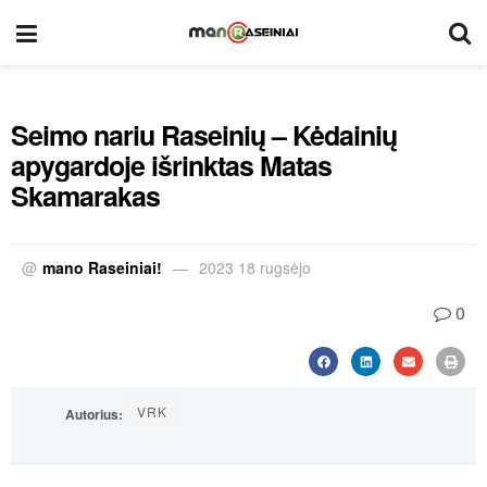
Seimo nariu Raseinių – Kėdainių
apygardoje išrinktas Matas
Skamarakas
@
mano Raseiniai!
2023 18 rugsėjo
0
VRK
Autorius: