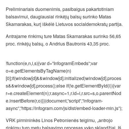
Preliminariais duomenimis, pasibaigus pakartotiniam
balsavimui, daugiausiai rinkėjų balsų surinko Matas
Skamarakas, kurį iškėlė Lietuvos socialdemokratų partija.
Antrajame rinkimų ture Matas Skamarakas surinko 56,65
proc. rinkėjų balsų, o Andrius Bautronis 43,35 proc.
!function(e,n,i,s){var d=”InfogramEmbeds”;var
o=e.getElementsByTagName(n)
[0];if(window[d]&&window[d].initialized)window[d].proces
s&&window[d].process();else if(!e.getElementById(i)){var
r=e.createElement(n);r.async=1,r.id=i,r.src=s,o.parentNod
e.insertBefore(r,o)}}(document,”script”,”infogram-
async”,”https://infogram.com/js/dist/embed-loader-min.js”);
VRK pirmininkės Linos Petronienės teigimu, „antrojo
rinkimų turo metu balsavimo procesas vyko sklandžiai. Iš