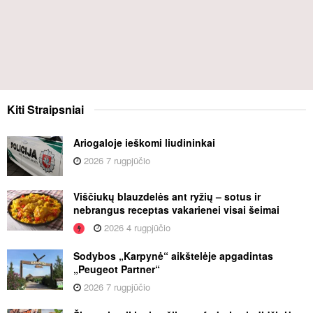
Kiti
Straipsniai
Ariogaloje ieškomi liudininkai
2026 7 rugpjūčio
Viščiukų blauzdelės ant ryžių – sotus ir
nebrangus receptas vakarienei visai šeimai
2026 4 rugpjūčio
Sodybos „Karpynė“ aikštelėje apgadintas
„Peugeot Partner“
2026 7 rugpjūčio