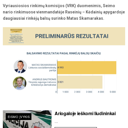
Vyriausiosios rinkimų komisijos (VRK) duomenimis, Seimo
nario rinkimuose vienmandatėje Raseinių – Kėdainių apygardoje
daugiausiai rinkėjų balsų surinko Matas Skamarakas.
Ariogaloje ieškomi liudininkai
EISMO ĮVYKIS
...