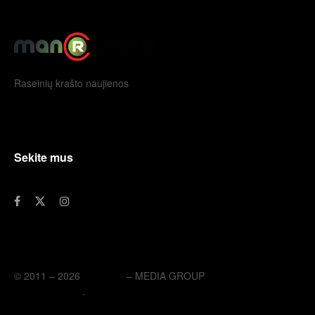
Raseinių krašto naujienos
Sekite mus
© 2011 – 2026
eLengvai
– MEDIA GROUP
// UAB eLengvai
MEDIA GROUP
.