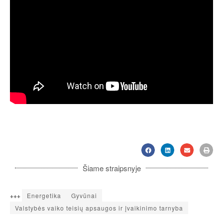
Šiame straipsnyje
+++
Energetika
Gyvūnai
Valstybės vaiko teisių apsaugos ir įvaikinimo tarnyba