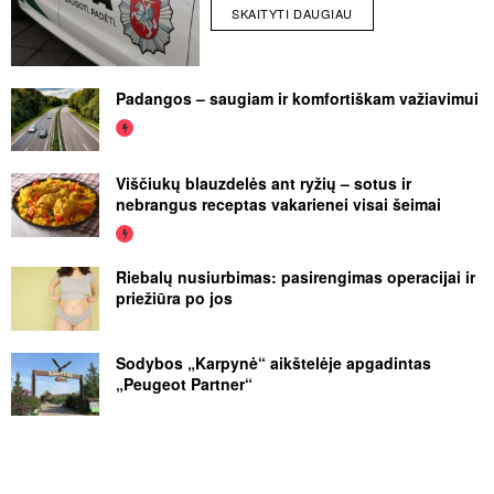
SKAITYTI DAUGIAU
Padangos – saugiam ir komfortiškam važiavimui
Viščiukų blauzdelės ant ryžių – sotus ir
nebrangus receptas vakarienei visai šeimai
Riebalų nusiurbimas: pasirengimas operacijai ir
priežiūra po jos
Sodybos „Karpynė“ aikštelėje apgadintas
„Peugeot Partner“