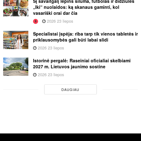
Šį savaitgalį lepins šiluma, futbolas ir didžiulės
„Iki“ nuolaidos: ką skanaus gaminti, kol
vasariški orai dar čia
2026 23 liepos
Specialistai įspėja: riba tarp tik vienos tabletės ir
priklausomybės gali būti labai slidi
2026 23 liepos
Istorinė pergalė: Raseiniai oficialiai skelbiami
2027 m. Lietuvos jaunimo sostine
2026 23 liepos
DAUGIAU