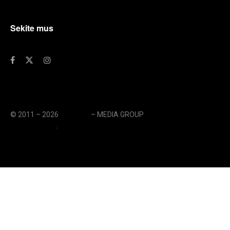
Sekite mus
© 2011 – 2026
eLengvai
– MEDIA GROUP
// UAB eLengvai
MEDIA GROUP
.