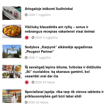
Ariogaloje ieškomi liudininkai
2026 7 rugpjūčio
Viščiukų blauzdelės ant ryžių – sotus ir
nebrangus receptas vakarienei visai šeimai
2026 4 rugpjūčio
Sodybos „Karpynė“ aikštelėje apgadintas
„Peugeot Partner“
2026 7 rugpjūčio
Šį savaitgalį lepins šiluma, futbolas ir didžiulės
„Iki“ nuolaidos: ką skanaus gaminti, kol
vasariški orai dar čia
2026 23 liepos
Specialistai įspėja: riba tarp tik vienos tabletės ir
priklausomybės gali būti labai slidi
2026 23 liepos