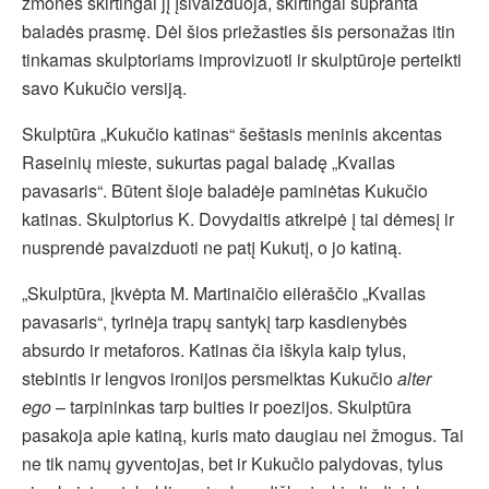
žmonės skirtingai jį įsivaizduoja, skirtingai supranta
baladės prasmę. Dėl šios priežasties šis personažas itin
tinkamas skulptoriams improvizuoti ir skulptūroje perteikti
savo Kukučio versiją.
Skulptūra „Kukučio katinas“ šeštasis meninis akcentas
Raseinių mieste, sukurtas pagal baladę „Kvailas
pavasaris“. Būtent šioje baladėje paminėtas Kukučio
katinas. Skulptorius K. Dovydaitis atkreipė į tai dėmesį ir
nusprendė pavaizduoti ne patį Kukutį, o jo katiną.
„Skulptūra, įkvėpta M. Martinaičio eilėraščio „Kvailas
pavasaris“, tyrinėja trapų santykį tarp kasdienybės
absurdo ir metaforos. Katinas čia iškyla kaip tylus,
stebintis ir lengvos ironijos persmelktas Kukučio
alter
ego
– tarpininkas tarp buities ir poezijos. Skulptūra
pasakoja apie katiną, kuris mato daugiau nei žmogus. Tai
ne tik namų gyventojas, bet ir Kukučio palydovas, tylus