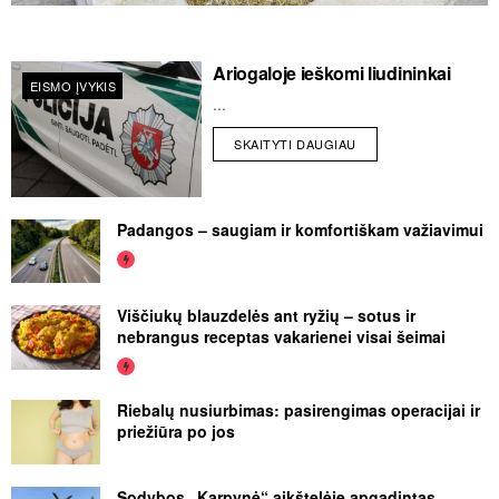
Ariogaloje ieškomi liudininkai
EISMO ĮVYKIS
...
SKAITYTI DAUGIAU
Padangos – saugiam ir komfortiškam važiavimui
Viščiukų blauzdelės ant ryžių – sotus ir
nebrangus receptas vakarienei visai šeimai
Riebalų nusiurbimas: pasirengimas operacijai ir
priežiūra po jos
Sodybos „Karpynė“ aikštelėje apgadintas