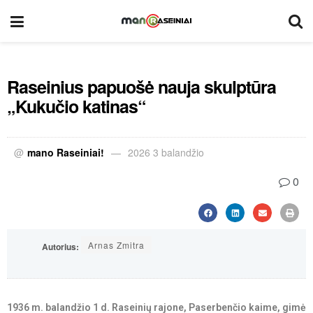
Raseinius papuošė nauja skulptūra
„Kukučio katinas“
@
mano Raseiniai!
2026 3 balandžio
0
Arnas Zmitra
Autorius:
1936 m. balandžio 1 d. Raseinių rajone, Paserbenčio kaime, gimė