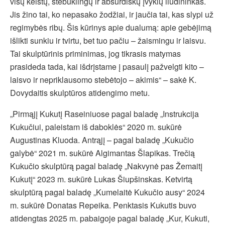
visų keistų, stebuklingų ir absurdiškų įvykių liudininkas.
Jis žino tai, ko nepasako žodžiai, ir jaučia tai, kas slypi už
regimybės ribų. Šis kūrinys apie dualumą: apie gebėjimą
išlikti sunkiu ir tvirtu, bet tuo pačiu – žaismingu ir laisvu.
Tai skulptūrinis priminimas, jog tikrasis matymas
prasideda tada, kai išdrįstame į pasaulį pažvelgti kito –
laisvo ir nepriklausomo stebėtojo – akimis“ – sakė K.
Dovydaitis skulptūros atidengimo metu.
„Pirmąjį Kukutį Raseiniuose pagal baladę „Instrukcija
Kukučiui, paleistam iš daboklės“ 2020 m. sukūrė
Augustinas Kluoda. Antrąjį – pagal baladę „Kukučio
galybė“ 2021 m. sukūrė Algimantas Šlapikas. Trečią
Kukučio skulptūrą pagal baladę „Nakvynė pas Žemaitį
Kukutį“ 2023 m. sukūrė Lukas Šiupšinskas. Ketvirtą
skulptūrą pagal baladę „Kumelaitė Kukučio ausy“ 2024
m. sukūrė Donatas Repeika. Penktasis Kukutis buvo
atidengtas 2025 m. pabaigoje pagal baladę „Kur, Kukuti,