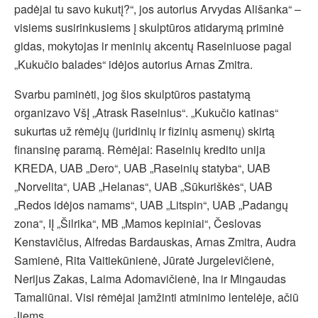
padėjai tu savo kukutį?“, jos autorius Arvydas Ališanka“ –
visiems susirinkusiems į skulptūros atidarymą priminė
gidas, mokytojas ir meninių akcentų Raseiniuose pagal
„Kukučio balades“ idėjos autorius Arnas Zmitra.
Svarbu paminėti, jog šios skulptūros pastatymą
organizavo VšĮ „Atrask Raseinius“. „Kukučio katinas“
sukurtas už rėmėjų (juridinių ir fizinių asmenų) skirtą
finansinę paramą. Rėmėjai: Raseinių kredito unija
KREDA, UAB „Dero“, UAB „Raseinių statyba“, UAB
„Norvelita“, UAB „Helanas“, UAB „Sūkuriškės“, UAB
„Redos idėjos namams“, UAB „Litspin“, UAB „Padangų
zona“, IĮ „Šilrika“, MB „Mamos kepiniai“, Česlovas
Kenstavičius, Alfredas Bardauskas, Arnas Zmitra, Audra
Samienė, Rita Vaitiekūnienė, Jūratė Jurgelevičienė,
Nerijus Zakas, Laima Adomavičienė, Ina ir Mingaudas
Tamaliūnai. Visi rėmėjai įamžinti atminimo lentelėje, ačiū
Jiems.