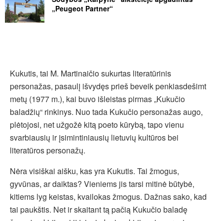
„Peugeot Partner“
Kukutis, tai M. Martinaičio sukurtas literatūrinis
personažas, pasaulį išvydęs prieš beveik penkiasdešimt
metų (1977 m.), kai buvo išleistas pirmas „Kukučio
baladžių“ rinkinys. Nuo tada Kukučio personažas augo,
plėtojosi, net užgožė kitą poeto kūrybą, tapo vienu
svarbiausių ir įsimintiniausių lietuvių kultūros bei
literatūros personažų.
Nėra visiškai aišku, kas yra Kukutis. Tai žmogus,
gyvūnas, ar daiktas? Vieniems jis tarsi mitinė būtybė,
kitiems lyg keistas, kvailokas žmogus. Dažnas sako, kad
tai paukštis. Net ir skaitant tą pačią Kukučio baladę