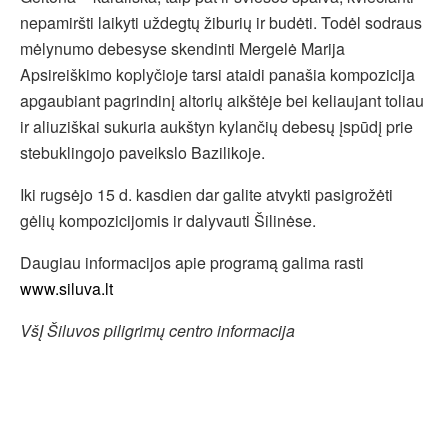
nepamiršti laikyti uždegtų žiburių ir budėti. Todėl sodraus
mėlynumo debesyse skendinti Mergelė Marija
Apsireiškimo koplyčioje tarsi ataidi panašia kompozicija
apgaubiant pagrindinį altorių aikštėje bei keliaujant toliau
ir aliuziškai sukuria aukštyn kylančių debesų įspūdį prie
stebuklingojo paveikslo Bazilikoje.
Iki rugsėjo 15 d. kasdien dar galite atvykti pasigrožėti
gėlių kompozicijomis ir dalyvauti Šilinėse.
Daugiau informacijos apie programą galima rasti
www.siluva.lt
VšĮ Šiluvos piligrimų centro informacija