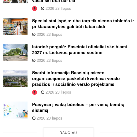
vasariški orai dar čia
2026 23 liepos
Specialistai įspėja: riba tarp tik vienos tabletės ir
priklausomybės gali būti labai slidi
2026 23 liepos
Istorinė pergalė: Raseiniai oficialiai skelbiami
2027 m. Lietuvos jaunimo sostine
2026 23 liepos
Svarbi informacija Raseinių miesto
organizacijoms: paskelbti kvietimai verslo
pradžios ir socialinio verslo projektams
2026 23 liepos
Prašymai į vaikų būrelius – per vieną bendrą
sistemą
2026 23 liepos
DAUGIAU