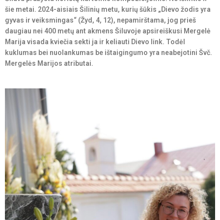
šie metai. 2024-aisiais Šilinių metu, kurių šūkis „Dievo žodis yra
gyvas ir veiksmingas“ (Žyd, 4, 12), nepamirštama, jog prieš
daugiau nei 400 metų ant akmens Šiluvoje apsireiškusi Mergelė
Marija visada kviečia sekti ja ir keliauti Dievo link. Todėl
kuklumas bei nuolankumas be ištaigingumo yra neabejotini Švč.
Mergelės Marijos atributai.