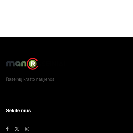
Raseinių krašto naujienos
Sekite mus