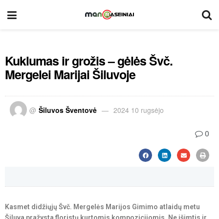
Kuklumas ir grožis – gėlės Švč.
Mergelei Marijai Šiluvoje
@
Šiluvos Šventovė
2024 10 rugsėjo
0
Kasmet didžiųjų Švč. Mergelės Marijos Gimimo atlaidų metu
Šiluva pražysta floristų kurtomis kompozicijomis. Ne išimtis ir