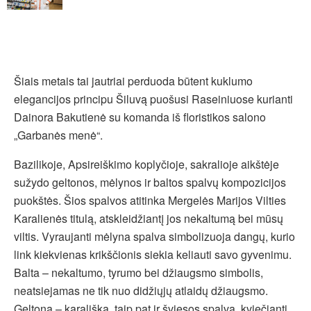
Šiais metais tai jautriai perduoda būtent kuklumo
elegancijos principu Šiluvą puošusi Raseiniuose kurianti
Dainora Bakutienė su komanda iš floristikos salono
„Garbanės menė“.
Bazilikoje, Apsireiškimo koplyčioje, sakralioje aikštėje
sužydo geltonos, mėlynos ir baltos spalvų kompozicijos
puokštės. Šios spalvos atitinka Mergelės Marijos Vilties
Karalienės titulą, atskleidžiantį jos nekaltumą bei mūsų
viltis. Vyraujanti mėlyna spalva simbolizuoja dangų, kurio
link kiekvienas krikščionis siekia keliauti savo gyvenimu.
Balta – nekaltumo, tyrumo bei džiaugsmo simbolis,
neatsiejamas ne tik nuo didžiųjų atlaidų džiaugsmo.
Geltona – karališka, taip pat ir šviesos spalva, kviečianti