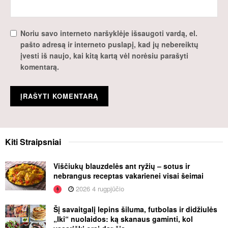
Noriu savo interneto naršyklėje išsaugoti vardą, el.
pašto adresą ir interneto puslapį, kad jų nebereiktų
įvesti iš naujo, kai kitą kartą vėl norėsiu parašyti
komentarą.
Kiti
Straipsniai
Viščiukų blauzdelės ant ryžių – sotus ir
nebrangus receptas vakarienei visai šeimai
2026 4 rugpjūčio
Šį savaitgalį lepins šiluma, futbolas ir didžiulės
„Iki“ nuolaidos: ką skanaus gaminti, kol