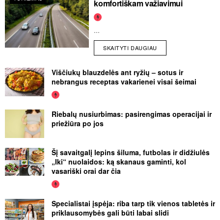
komfortiškam važiavimui
...
SKAITYTI DAUGIAU
Viščiukų blauzdelės ant ryžių – sotus ir
nebrangus receptas vakarienei visai šeimai
Riebalų nusiurbimas: pasirengimas operacijai ir
priežiūra po jos
Šį savaitgalį lepins šiluma, futbolas ir didžiulės
„Iki“ nuolaidos: ką skanaus gaminti, kol
vasariški orai dar čia
Specialistai įspėja: riba tarp tik vienos tabletės ir
priklausomybės gali būti labai slidi