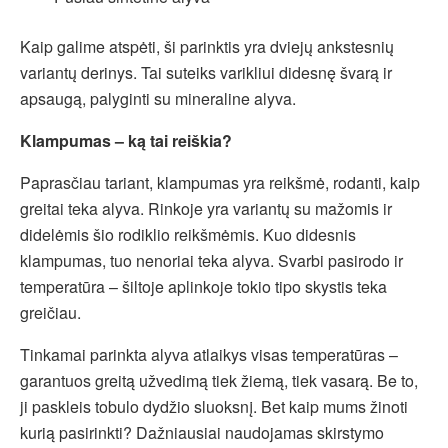
Kaip galime atspėti, ši parinktis yra dviejų ankstesnių
variantų derinys. Tai suteiks varikliui didesnę švarą ir
apsaugą, palyginti su mineraline alyva.
Klampumas – ką tai reiškia?
Paprasčiau tariant, klampumas yra reikšmė, rodanti, kaip
greitai teka alyva. Rinkoje yra variantų su mažomis ir
didelėmis šio rodiklio reikšmėmis. Kuo didesnis
klampumas, tuo nenoriai teka alyva. Svarbi pasirodo ir
temperatūra – šiltoje aplinkoje tokio tipo skystis teka
greičiau.
Tinkamai parinkta alyva atlaikys visas temperatūras –
garantuos greitą užvedimą tiek žiemą, tiek vasarą. Be to,
ji paskleis tobulo dydžio sluoksnį. Bet kaip mums žinoti
kurią pasirinkti? Dažniausiai naudojamas skirstymo