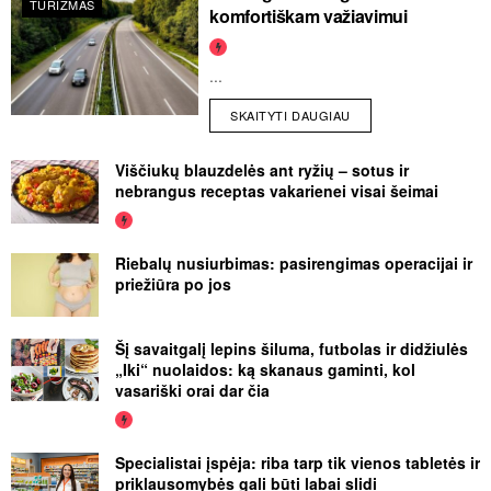
TURIZMAS
komfortiškam važiavimui
...
SKAITYTI DAUGIAU
Viščiukų blauzdelės ant ryžių – sotus ir
nebrangus receptas vakarienei visai šeimai
Riebalų nusiurbimas: pasirengimas operacijai ir
priežiūra po jos
Šį savaitgalį lepins šiluma, futbolas ir didžiulės
„Iki“ nuolaidos: ką skanaus gaminti, kol
vasariški orai dar čia
Specialistai įspėja: riba tarp tik vienos tabletės ir
priklausomybės gali būti labai slidi