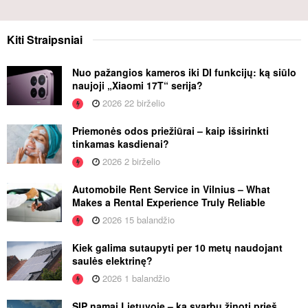
Kiti
Straipsniai
Nuo pažangios kameros iki DI funkcijų: ką siūlo
naujoji „Xiaomi 17T“ serija?
2026 22 birželio
Priemonės odos priežiūrai – kaip išsirinkti
tinkamas kasdienai?
2026 2 birželio
Automobile Rent Service in Vilnius – What
Makes a Rental Experience Truly Reliable
2026 15 balandžio
Kiek galima sutaupyti per 10 metų naudojant
saulės elektrinę?
2026 1 balandžio
SIP namai Lietuvoje – ką svarbu žinoti prieš