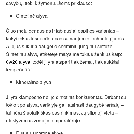
savybių, tiek iš žymenų. Jiems priklauso:
Sintetinė alyva
Šiuo metu geriausias ir labiausiai paplitęs variantas –
kokybiškas ir suderinamas su naujomis technologijomis.
Aliejus sukuria daugelio cheminių junginių sintezė.
Sintetinių alyvų etiketėje matysime tokius ženklus kaip:
0w20 alyva
, todėl ji yra atspari tiek žemai, tiek aukštai
temperatūrai.
Mineralinė alyva
Ji yra klampesnė nei jo sintetinis konkurentas. Dirbant su
tokio tipo alyva, variklyje gali atsirasti daugybė teršalų –
tai nėra šiuolaikiškas pasirinkimas. Jų silpnoji vieta –
efektyvumas žemoje temperatūroje.
Pusiau sintetinė alyva