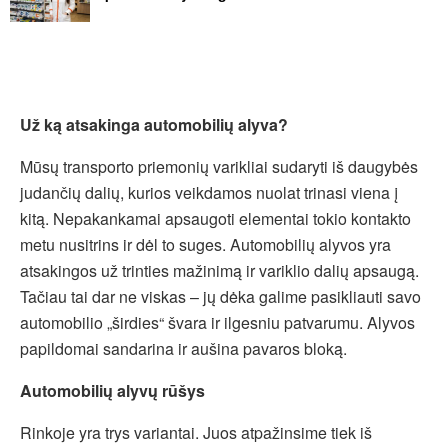
Už ką atsakinga automobilių alyva?
Mūsų transporto priemonių varikliai sudaryti iš daugybės
judančių dalių, kurios veikdamos nuolat trinasi viena į
kitą. Nepakankamai apsaugoti elementai tokio kontakto
metu nusitrins ir dėl to suges. Automobilių alyvos yra
atsakingos už trinties mažinimą ir variklio dalių apsaugą.
Tačiau tai dar ne viskas – jų dėka galime pasikliauti savo
automobilio „širdies“ švara ir ilgesniu patvarumu. Alyvos
papildomai sandarina ir aušina pavaros bloką.
Automobilių alyvų rūšys
Rinkoje yra trys variantai. Juos atpažinsime tiek iš