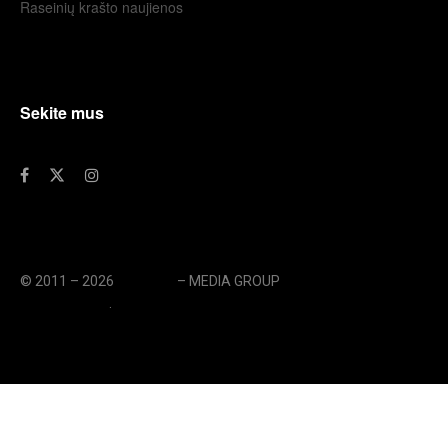
Raseinių krašto naujienos
Sekite mus
© 2011 – 2026
eLengvai
– MEDIA GROUP
// UAB eLengvai
MEDIA GROUP
.