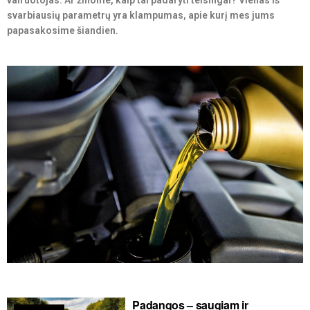
vairuotojas. Ar žinome, kaip tai padaryti teisingai? Vienas iš
svarbiausių parametrų yra klampumas, apie kurį mes jums
papasakosime šiandien.
Padangos – saugiam ir