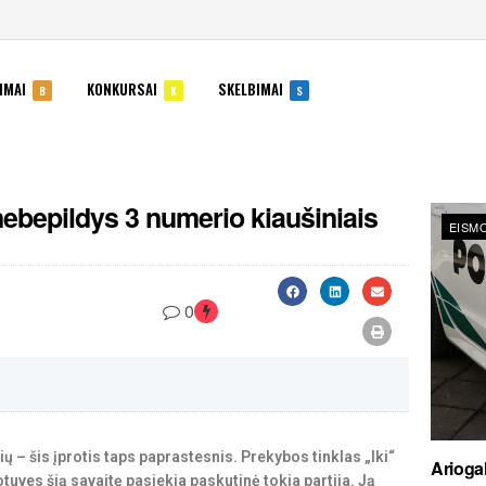
IMAI
KONKURSAI
SKELBIMAI
B
K
S
nebepildys 3 numerio kiaušiniais
EISMO
0
ių – šis įprotis taps paprastesnis. Prekybos tinklas „Iki“
Ariogal
uves šią savaitę pasiekia paskutinė tokia partija. Ją