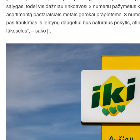
sąlygas, todėl vis dažniau rinkdavosi 2 numeriu pažymėtus ki
asortimentą pastaraisiais metais gerokai praplėtėme. 3 nume
pasitraukimas iš lentynų daugeliui bus natūralus pokytis, atli
lūkesčius“, – sako ji.