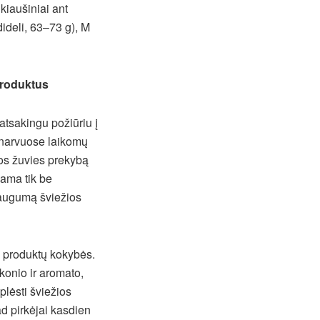
 kiaušiniai ant
dideli, 63–73 g), M
produktus
atsakingu požiūriu į
ė narvuose laikomų
yvos žuvies prekybą
jama tik be
 daugumą šviežios
ų produktų kokybės.
konio ir aromato,
plėsti šviežios
ad pirkėjai kasdien