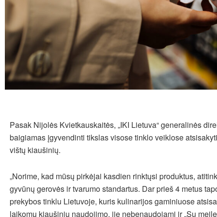
Pasak Nijolės Kvietkauskaitės, „IKI Lietuva“ generalinės dire
baigiamas įgyvendinti tikslas visose tinklo veiklose atsisaky
vištų kiaušinių.
„Norime, kad mūsų pirkėjai kasdien rinktųsi produktus, atiti
gyvūnų gerovės ir tvarumo standartus. Dar prieš 4 metus ta
prekybos tinklu Lietuvoje, kuris kulinarijos gaminiuose atsi
laikomų kiaušinių naudojimo, jie nebenaudojami ir „Su meile I