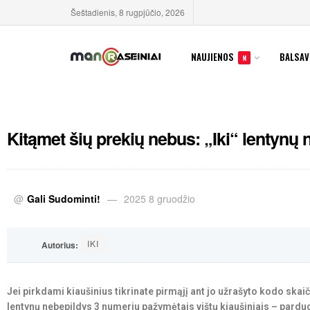
Šeštadienis, 8 rugpjūčio, 2026
NAUJIENOS
BALSAV
N
Kitąmet šių prekių nebus: „Iki“ lentynų 
@
Gali Sudominti!
2025 8 gruodžio
IKI
Autorius:
Jei pirkdami kiaušinius tikrinate pirmąjį ant jo užrašyto kodo skaič
lentynų nebepildys 3 numeriu pažymėtais vištų kiaušiniais – parduot