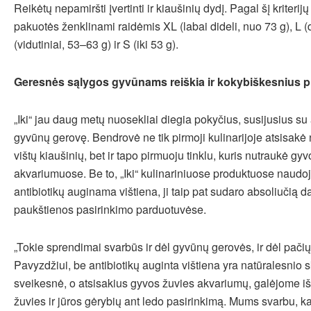
Reikėtų nepamiršti įvertinti ir kiaušinių dydį. Pagal šį kriterijų
pakuotės ženklinami raidėmis XL (labai dideli, nuo 73 g), L (
(vidutiniai, 53–63 g) ir S (iki 53 g).
Geresnės sąlygos gyvūnams reiškia ir kokybiškesnius 
„Iki“ jau daug metų nuosekliai diegia pokyčius, susijusius su 
gyvūnų gerovę. Bendrovė ne tik pirmoji kulinarijoje atsisak
vištų kiaušinių, bet ir tapo pirmuoju tinklu, kuris nutraukė g
akvariumuose. Be to, „Iki“ kulinariniuose produktuose naudo
antibiotikų auginama vištiena, ji taip pat sudaro absoliučią
paukštienos pasirinkimo parduotuvėse.
„Tokie sprendimai svarbūs ir dėl gyvūnų gerovės, ir dėl pači
Pavyzdžiui, be antibiotikų auginta vištiena yra natūralesnio s
sveikesnė, o atsisakius gyvos žuvies akvariumų, galėjome iš
žuvies ir jūros gėrybių ant ledo pasirinkimą. Mums svarbu, k