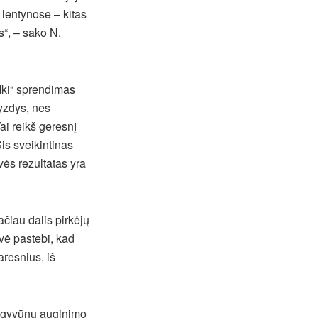
 lentynose – kitas
s“, – sako N.
„Iki“ sprendimas
vyzdys, nes
ai reikš geresnį
is sveikintinas
vės rezultatas yra
ačiau dalis pirkėjų
vė pastebi, kad
aresnius, iš
į gyvūnų auginimo