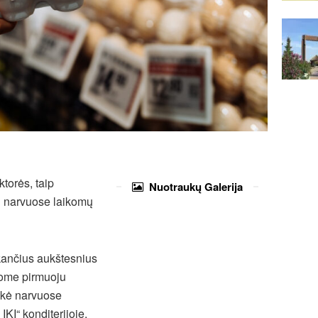
ktorės, taip
Nuotraukų
Galerija
ti narvuose laikomų
nkančius aukštesnius
pome pirmuoju
sakė narvuose
KI“ konditerijoje.