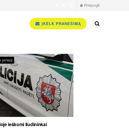
Prisijungti
ĮKELK PRANEŠIMĄ
 ĮVYKIS
oje ieškomi liudininkai