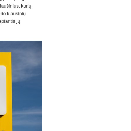
aušinius, kurių
rio kiaušinių
epiantis jų