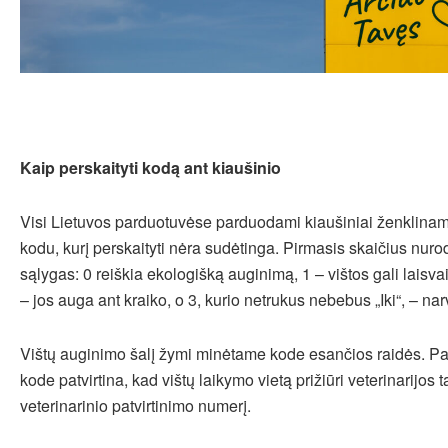
Kaip perskaityti kodą ant kiaušinio
Visi Lietuvos parduotuvėse parduodami kiaušiniai ženklinami 
kodu, kurį perskaityti nėra sudėtinga. Pirmasis skaičius nuro
sąlygas: 0 reiškia ekologišką auginimą, 1 – vištos gali laisvai
– jos auga ant kraiko, o 3, kurio netrukus nebebus „Iki“, – na
Vištų auginimo šalį žymi minėtame kode esančios raidės. Pas
kode patvirtina, kad vištų laikymo vietą prižiūri veterinarijos 
veterinarinio patvirtinimo numerį.