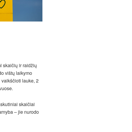
skaičių ir raidžių
do vištų laikymo
 vaikščioti lauke, 2
rvuose.
kutiniai skaičiai
tarnyba – jie nurodo