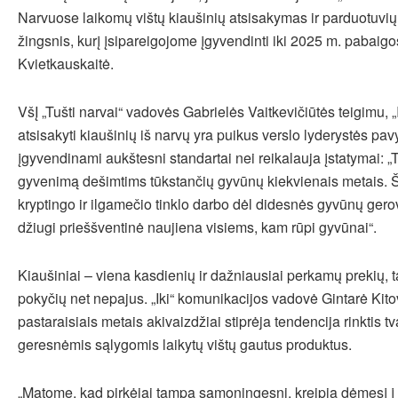
Narvuose laikomų vištų kiaušinių atsisakymas ir parduotuvių
žingsnis, kurį įsipareigojome įgyvendinti iki 2025 m. pabaigo
Kvietkauskaitė.
VšĮ „Tušti narvai“ vadovės Gabrielės Vaitkevičiūtės teigimu, 
atsisakyti kiaušinių iš narvų yra puikus verslo lyderystės pa
įgyvendinami aukštesni standartai nei reikalauja įstatymai: „T
gyvenimą dešimtims tūkstančių gyvūnų kiekvienais metais. Š
kryptingo ir ilgamečio tinklo darbo dėl didesnės gyvūnų gero
džiugi prieššventinė naujiena visiems, kam rūpi gyvūnai“.
Kiaušiniai – viena kasdienių ir dažniausiai perkamų prekių, t
pokyčių net nepajus. „Iki“ komunikacijos vadovė Gintarė Kito
pastaraisiais metais akivaizdžiai stiprėja tendencija rinktis tv
geresnėmis sąlygomis laikytų vištų gautus produktus.
„Matome, kad pirkėjai tampa sąmoningesni, kreipia dėmesį 