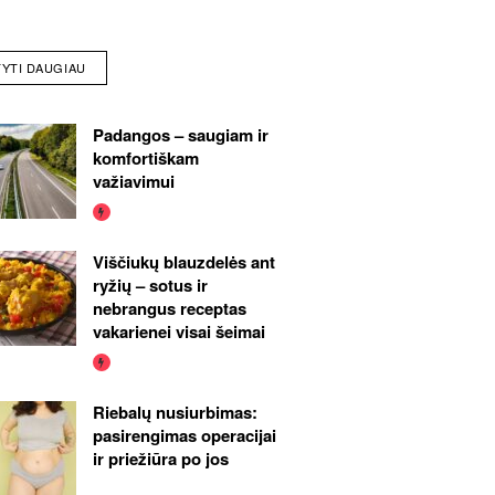
TYTI DAUGIAU
Padangos – saugiam ir
komfortiškam
važiavimui
Viščiukų blauzdelės ant
ryžių – sotus ir
nebrangus receptas
vakarienei visai šeimai
Riebalų nusiurbimas:
pasirengimas operacijai
ir priežiūra po jos