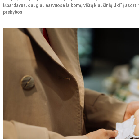
išpardavus, daugiau narvuose laikomų vištų kiaušinių „Iki“ į asorti
prekybos.