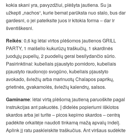
kokia skani yra, pavyzdžiui, plėšyta jautiena. Su ja
užkepti „nachos“, kurie bemat parūksta nuo stalo, bus dar
gardesni, o jei pateiksite juos ir kitokia forma – dar ir
šventiškesni.
Reikės
: 0,6 kg lėtai virtos plėšomos jautienos GRILL
PARTY, 1 maišelio kukurūzų traškučių, 1 skardinės
juodųjų pupelių, 2 puodelių gerai besilydančio sūrio.
Pasirinktinai: kubeliais pjaustyto pomidoro, kubeliais
pjaustyto raudonojo svogūno, kubeliais pjaustyto
avokado, šviežių arba marinuotų Chalapos paprikų,
grietinės, gvakamolės, šviežių kalendrų, salsos.
Gaminame
: lėtai virtą plėšomą jautieną paruoškite pagal
instrukcijas ant pakuotės. Į didelės popieriumi išklotos
skardos arba jei turite – picos kepimo skardos – centrą
padėkite orkaitėje naudoti tinkamą mažą apvalų indelį.
Aplink jį ratu paskleiskite traškučius. Ant viršaus sudėkite