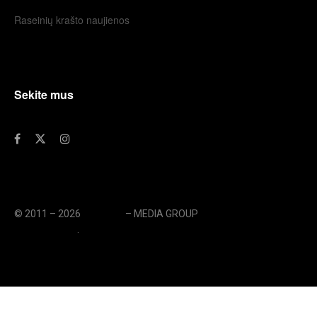
Raseinių krašto naujienos
Sekite mus
© 2011 – 2026
eLengvai
– MEDIA GROUP
// UAB eLengvai
MEDIA GROUP
.