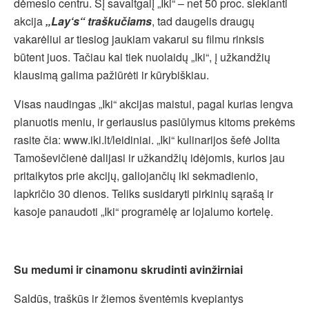
dėmesio centru. Šį savaitgalį „Iki“ – net 50 proc. siekianti
akcija
„Lay‘s“ traškučiams
, tad daugelis draugų
vakarėliui ar tiesiog jaukiam vakarui su filmu rinksis
būtent juos. Tačiau kai tiek nuolaidų „Iki“, į užkandžių
klausimą galima pažiūrėti ir kūrybiškiau.
Visas naudingas „Iki“ akcijas maistui, pagal kurias lengva
planuotis meniu, ir geriausius pasiūlymus kitoms prekėms
rasite čia: www.iki.lt/leidiniai. „Iki“ kulinarijos šefė Jolita
Tamoševičienė dalijasi ir užkandžių idėjomis, kurios jau
pritaikytos prie akcijų, galiojančių iki sekmadienio,
lapkričio 30 dienos. Teliks susidaryti pirkinių sąrašą ir
kasoje panaudoti „Iki“ programėlę ar lojalumo kortelę.
Su medumi ir cinamonu skrudinti avinžirniai
Saldūs, traškūs ir žiemos šventėmis kvepiantys