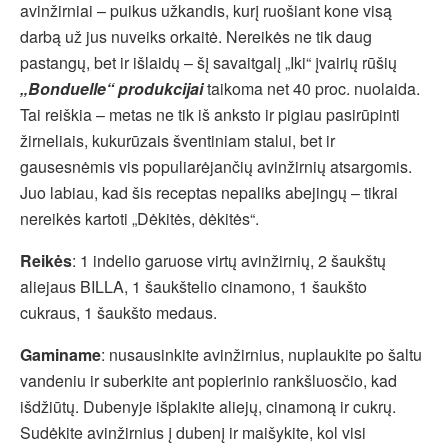
avinžirniai – puikus užkandis, kurį ruošiant kone visą
darbą už jus nuveiks orkaitė. Nereikės ne tik daug
pastangų, bet ir išlaidų – šį savaitgalį „Iki“ įvairių rūšių
„Bonduelle“ produkcijai
taikoma net 40 proc. nuolaida.
Tai reiškia – metas ne tik iš anksto ir pigiau pasirūpinti
žirneliais, kukurūzais šventiniam stalui, bet ir
gausesnėmis vis populiarėjančių avinžirnių atsargomis.
Juo labiau, kad šis receptas nepaliks abejingų – tikrai
nereikės kartoti „Dėkitės, dėkitės“.
Reikės
: 1 indelio garuose virtų avinžirnių, 2 šaukštų
aliejaus BILLA, 1 šaukštelio cinamono, 1 šaukšto
cukraus, 1 šaukšto medaus.
Gaminame
: nusausinkite avinžirnius, nuplaukite po šaltu
vandeniu ir suberkite ant popierinio rankšluosčio, kad
išdžiūtų. Dubenyje išplakite aliejų, cinamoną ir cukrų.
Sudėkite avinžirnius į dubenį ir maišykite, kol visi