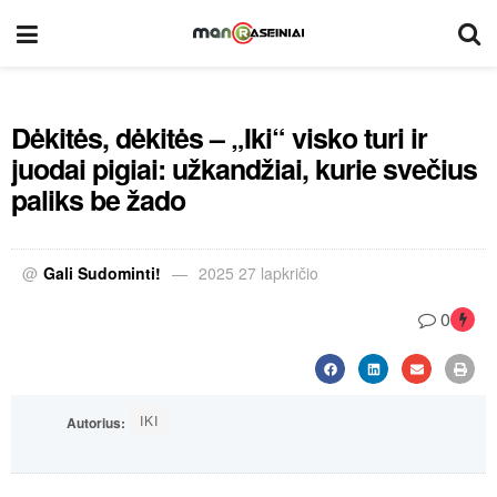
Dėkitės, dėkitės – „Iki“ visko turi ir
juodai pigiai: užkandžiai, kurie svečius
paliks be žado
@
Gali Sudominti!
2025 27 lapkričio
0
IKI
Autorius: