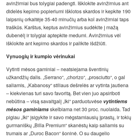
avinžirniai bus tolygiai padengti. Išklokite avinžirnius ant
didelės kepimo popieriumi išklotos skardos ir kepkite 190
laipsnių orkaitėje 35-40 minučių arba kol avinžirniai taps
traškūs. Karštus, keptus avinžirnius sudėkite į mažą
dubenėlį ir tolygiai aptepkite medumi. Avinžirnius vėl
išklokite ant kepimo skardos ir palikite išdžiūti.
Vynuogių ir kumpio vėrinukai
Vytinti mėsos gaminiai – neatsiejama šventinių
užkandžių dalis. „Serrano“, „chorizo“, „prosciutto“, o gal
saliamis, „Kabanosy“ stiliaus dešrelės ar vytinta jautiena
– kiekvienas turi savo favoritą. Bet vien juo apsiriboti
nebūtina – visą savaitgalį „Iki“ parduotuvėse
vytintiems
mėsos gaminiams
skelbiama net 30 proc. nuolaida. Tad
pigiau „Iki“ įsigykite ir savo mėgstamiausių įprastų, ir tokių
gurmaniškų „Billa Premium“ skanėstų kaip saliamis su
trumais ar „Duroc Bacon“ šoninė. O su daugelio