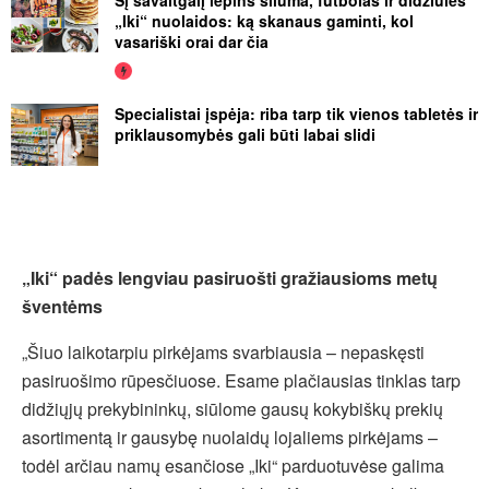
„Iki“ nuolaidos: ką skanaus gaminti, kol
vasariški orai dar čia
Specialistai įspėja: riba tarp tik vienos tabletės ir
priklausomybės gali būti labai slidi
„Iki“ padės lengviau pasiruošti gražiausioms metų
šventėms
„Šiuo laikotarpiu pirkėjams svarbiausia – nepaskęsti
pasiruošimo rūpesčiuose. Esame plačiausias tinklas tarp
didžiųjų prekybininkų, siūlome gausų kokybiškų prekių
asortimentą ir gausybę nuolaidų lojaliems pirkėjams –
todėl arčiau namų esančiose „Iki“ parduotuvėse galima