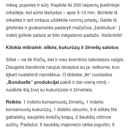
mėsą, pupeles ir sūrį. Kepkite iki 200 laipsnių įkaitintoje
orkaitėje, kol sūris išsilydys – apie 5-10 min. Išimkite iš
orkaitės ir ant viršaus uždėkite norimų priedų. Galite iš
grietinės ir gvakamolės padaryti mažyčius „žaisliukus“. Į
indelį įpilkite salsos ar kito mėgstamo padažo. Vaišinkite!
Kitokia mišrainė: silkės, kukurūzų ir žirnelių salotos
Silkė – ne tik Kūčių, bet ir viso šventinio laikotarpio valgis.
Daugelis bandome naujus receptus su ja, ieškome, kuo
šįkart nustebinti namiškius. O didelės „Iki“ nuolaidos
„Bonduelle“ produkcijai
pakiš ir dar vieną mintį –
ruoškite šią žuvį su kukurūzais ir žirneliais.
Reikės
: 1 indelio konservuotų žirnelių, 1 indelio
konservuotų kukurūzų, 1 didelio obuolio, 5-6 silkės filė
gabalėlių, saujelės šviežių krapų, 2 šaukštų citrinos
sulčių. Padažui: 5 šaukštų majonezo (arba jogurto), 5