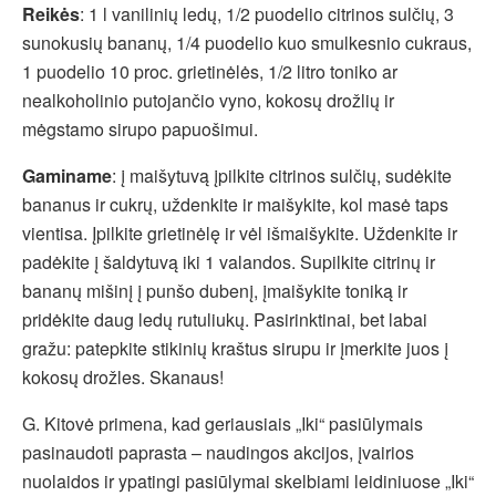
Reikės
: 1 l vanilinių ledų, 1/2 puodelio citrinos sulčių, 3
sunokusių bananų, 1/4 puodelio kuo smulkesnio cukraus,
1 puodelio 10 proc. grietinėlės, 1/2 litro toniko ar
nealkoholinio putojančio vyno, kokosų drožlių ir
mėgstamo sirupo papuošimui.
Gaminame
: į maišytuvą įpilkite citrinos sulčių, sudėkite
bananus ir cukrų, uždenkite ir maišykite, kol masė taps
vientisa. Įpilkite grietinėlę ir vėl išmaišykite. Uždenkite ir
padėkite į šaldytuvą iki 1 valandos. Supilkite citrinų ir
bananų mišinį į punšo dubenį, įmaišykite toniką ir
pridėkite daug ledų rutuliukų. Pasirinktinai, bet labai
gražu: patepkite stikinių kraštus sirupu ir įmerkite juos į
kokosų drožles. Skanaus!
G. Kitovė primena, kad geriausiais „Iki“ pasiūlymais
pasinaudoti paprasta – naudingos akcijos, įvairios
nuolaidos ir ypatingi pasiūlymai skelbiami leidiniuose „Iki“