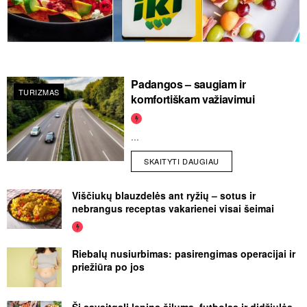
Padangos – saugiam ir
TURIZMAS
komfortiškam važiavimui
...
SKAITYTI DAUGIAU
Viščiukų blauzdelės ant ryžių – sotus ir
nebrangus receptas vakarienei visai šeimai
Riebalų nusiurbimas: pasirengimas operacijai ir
priežiūra po jos
Šį savaitgalį lepins šiluma, futbolas ir didžiulės