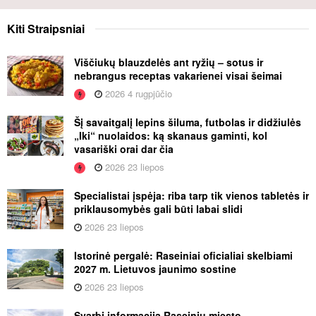
Kiti
Straipsniai
Viščiukų blauzdelės ant ryžių – sotus ir
nebrangus receptas vakarienei visai šeimai
2026 4 rugpjūčio
Šį savaitgalį lepins šiluma, futbolas ir didžiulės
„Iki“ nuolaidos: ką skanaus gaminti, kol
vasariški orai dar čia
2026 23 liepos
Specialistai įspėja: riba tarp tik vienos tabletės ir
priklausomybės gali būti labai slidi
2026 23 liepos
Istorinė pergalė: Raseiniai oficialiai skelbiami
2027 m. Lietuvos jaunimo sostine
2026 23 liepos
Svarbi informacija Raseinių miesto