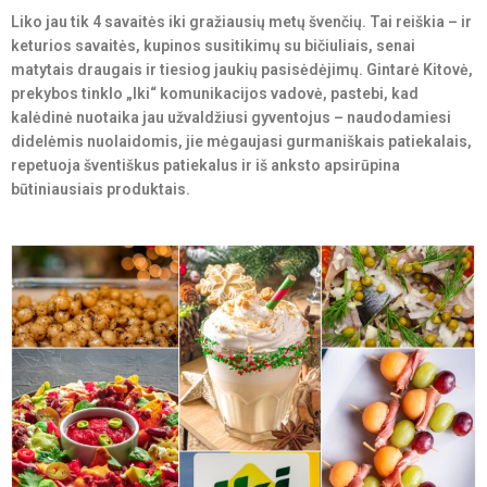
Liko jau tik 4 savaitės iki gražiausių metų švenčių. Tai reiškia – ir
keturios savaitės, kupinos susitikimų su bičiuliais, senai
matytais draugais ir tiesiog jaukių pasisėdėjimų. Gintarė Kitovė,
prekybos tinklo „Iki“ komunikacijos vadovė, pastebi, kad
kalėdinė nuotaika jau užvaldžiusi gyventojus – naudodamiesi
didelėmis nuolaidomis, jie mėgaujasi gurmaniškais patiekalais,
repetuoja šventiškus patiekalus ir iš anksto apsirūpina
būtiniausiais produktais.