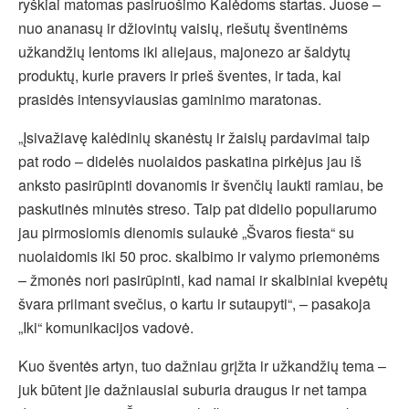
ryškiai matomas pasiruošimo Kalėdoms startas. Juose –
nuo ananasų ir džiovintų vaisių, riešutų šventinėms
užkandžių lentoms iki aliejaus, majonezo ar šaldytų
produktų, kurie pravers ir prieš šventes, ir tada, kai
prasidės intensyviausias gaminimo maratonas.
„Įsivažiavę kalėdinių skanėstų ir žaislų pardavimai taip
pat rodo – didelės nuolaidos paskatina pirkėjus jau iš
anksto pasirūpinti dovanomis ir švenčių laukti ramiau, be
paskutinės minutės streso. Taip pat didelio populiarumo
jau pirmosiomis dienomis sulaukė „Švaros fiesta“ su
nuolaidomis iki 50 proc. skalbimo ir valymo priemonėms
– žmonės nori pasirūpinti, kad namai ir skalbiniai kvepėtų
švara priimant svečius, o kartu ir sutaupyti“, – pasakoja
„Iki“ komunikacijos vadovė.
Kuo šventės artyn, tuo dažniau grįžta ir užkandžių tema –
juk būtent jie dažniausiai suburia draugus ir net tampa