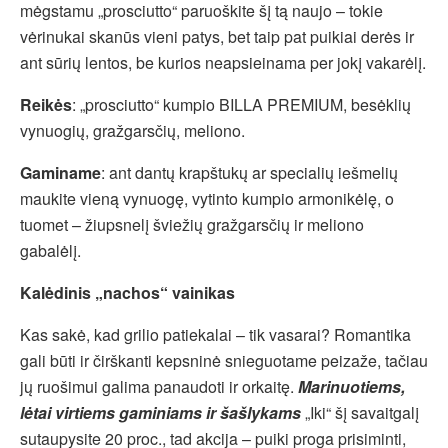
mėgstamu „prosciutto“ paruoškite šį tą naujo – tokie
vėrinukai skanūs vieni patys, bet taip pat puikiai derės ir
ant sūrių lentos, be kurios neapsieinama per jokį vakarėlį.
Reikės
: „prosciutto“ kumpio BILLA PREMIUM, besėklių
vynuogių, gražgarsčių, meliono.
Gaminame
: ant dantų krapštukų ar specialių iešmelių
maukite vieną vynuogę, vytinto kumpio armonikėlę, o
tuomet – žiupsnelį šviežių gražgarsčių ir meliono
gabalėlį.
Kalėdinis „nachos“ vainikas
Kas sakė, kad grilio patiekalai – tik vasarai? Romantika
gali būti ir čirškanti kepsninė snieguotame peizaže, tačiau
jų ruošimui galima panaudoti ir orkaitę.
Marinuotiems,
lėtai virtiems gaminiams ir šašlykams
„Iki“ šį savaitgalį
sutaupysite 20 proc., tad akcija – puiki proga prisiminti,