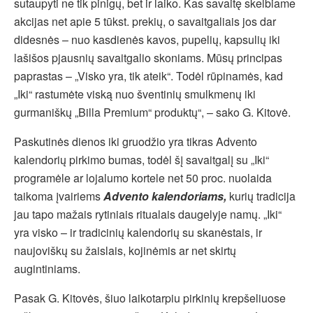
sutaupyti ne tik pinigų, bet ir laiko. Kas savaitę skelbiame
akcijas net apie 5 tūkst. prekių, o savaitgaliais jos dar
didesnės – nuo kasdienės kavos, pupelių, kapsulių iki
lašišos pjausnių savaitgalio skoniams. Mūsų principas
paprastas – „Visko yra, tik ateik“. Todėl rūpinamės, kad
„Iki“ rastumėte viską nuo šventinių smulkmenų iki
gurmaniškų „Billa Premium“ produktų“, – sako G. Kitovė.
Paskutinės dienos iki gruodžio yra tikras Advento
kalendorių pirkimo bumas, todėl šį savaitgalį su „Iki“
programėle ar lojalumo kortele net 50 proc. nuolaida
taikoma įvairiems
Advento kalendoriams,
kurių tradicija
jau tapo mažais rytiniais ritualais daugelyje namų. „Iki“
yra visko – ir tradicinių kalendorių su skanėstais, ir
naujoviškų su žaislais, kojinėmis ar net skirtų
augintiniams.
Pasak G. Kitovės, šiuo laikotarpiu pirkinių krepšeliuose