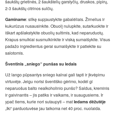
šaukštų grietinės, 2 šaukštelių garstyčių, druskos, pipirų,
2-3 šaukštų citrinos sulčių.
Gaminame
: silkę supjaustykite gabalėliais. Žirnelius ir
kukurūzus nusausinkite. Obuolį nulupkite, sutarkuokite ir
iškart apšlakstykite obuolių sultimis, kad neparuduotų.
Krapus smulkiai susmulkinkite ir viską sumaišykite. Visus
padažo ingredientus gerai sumaišykite ir patiekite su
salotomis.
Šventinis „sniego“ punšas su ledais
Už lango pūpsantys sniego kalnai gali tapti ir įkvėpimu
virtuvėje. Jeigu norisi šventiško gėrimo, kodėl gi
neparuošus balto nealkoholinio punšo? Saldus, kreminis
ir gaivinantis – jis patiks ir vaikams, ir suaugusiems. Ir
ypač tiems, kurie nori sutaupyti – mat
ledams dėžutėje
„Iki“ parduotuvėse jau taikoma net 40 proc. nuolaida.