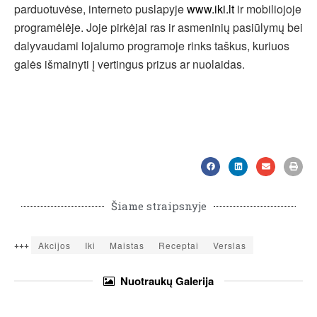
parduotuvėse, interneto puslapyje
www.iki.lt
ir mobiliojoje
programėlėje. Joje pirkėjai ras ir asmeninių pasiūlymų bei
dalyvaudami lojalumo programoje rinks taškus, kuriuos
galės išmainyti į vertingus prizus ar nuolaidas.
Šiame straipsnyje
+++
Akcijos
Iki
Maistas
Receptai
Verslas
Nuotraukų
Galerija