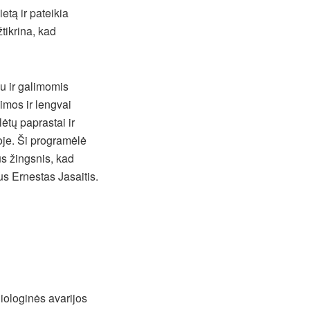
etą ir pateikia
tikrina, kad
u ir galimomis
imos ir lengvai
ėtų paprastai ir
koje. Ši programėlė
us žingsnis, kad
us Ernestas Jasaitis.
iologinės avarijos