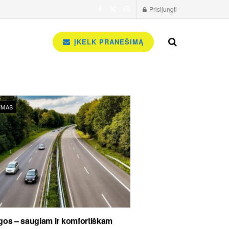
Prisijungti
ĮKELK PRANEŠIMĄ
ZMAS
os – saugiam ir komfortiškam