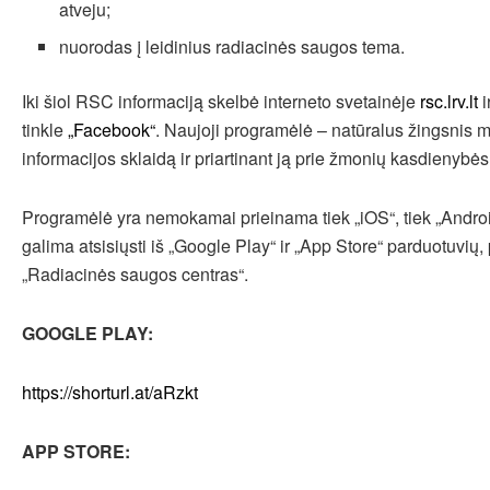
atveju;
nuorodas į leidinius radiacinės saugos tema.
Iki šiol RSC informaciją skelbė interneto svetainėje
rsc.lrv.lt
i
tinkle
„Facebook“
. Naujoji programėlė – natūralus žingsnis 
informacijos sklaidą ir priartinant ją prie žmonių kasdienybės
Programėlė yra nemokamai prieinama tiek „iOS“, tiek „Androi
galima atsisiųsti iš „Google Play“ ir „App Store“ parduotuvių
„Radiacinės saugos centras“.
GOOGLE PLAY:
https://shorturl.at/aRzkt
APP STORE: