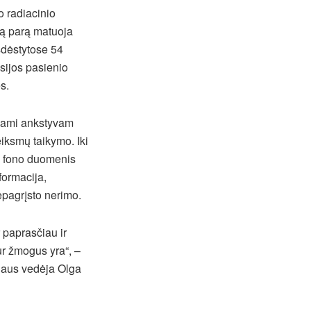
o radiacinio
są parą matuoja
šdėstytose 54
sijos pasienio
s.
jami ankstyvam
ksmų taikymo. Iki
io fono duomenis
formacija,
epagrįsto nerimo.
 paprasčiau ir
kur žmogus yra“, –
iaus vedėja Olga