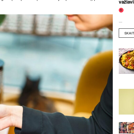
važiav
...
SKAI