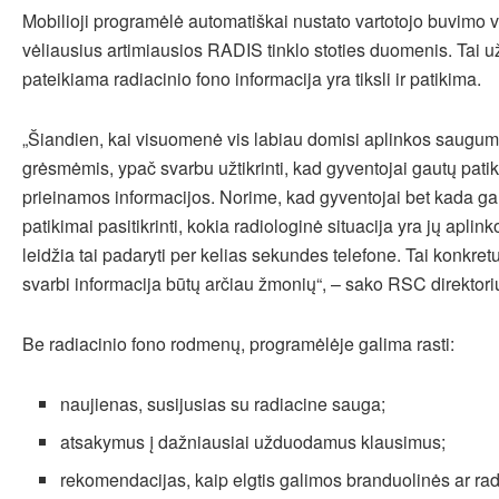
Mobilioji programėlė automatiškai nustato vartotojo buvimo vi
vėliausius artimiausios RADIS tinklo stoties duomenis. Tai už
pateikiama radiacinio fono informacija yra tiksli ir patikima.
„Šiandien, kai visuomenė vis labiau domisi aplinkos saugum
grėsmėmis, ypač svarbu užtikrinti, kad gyventojai gautų patik
prieinamos informacijos. Norime, kad gyventojai bet kada gal
patikimai pasitikrinti, kokia radiologinė situacija yra jų aplin
leidžia tai padaryti per kelias sekundes telefone. Tai konkret
svarbi informacija būtų arčiau žmonių“, – sako RSC direktori
Be radiacinio fono rodmenų, programėlėje galima rasti:
naujienas, susijusias su radiacine sauga;
atsakymus į dažniausiai užduodamus klausimus;
rekomendacijas, kaip elgtis galimos branduolinės ar rad