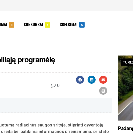
IMAI
KONKURSAI
SKELBIMAI
B
K
S
iliąją programėlę
TURI
0
tumą radiacinės saugos srityje, stiprinti gyventojų
Padang
greitą bei patikimą informacijos prieinamumą, pristato