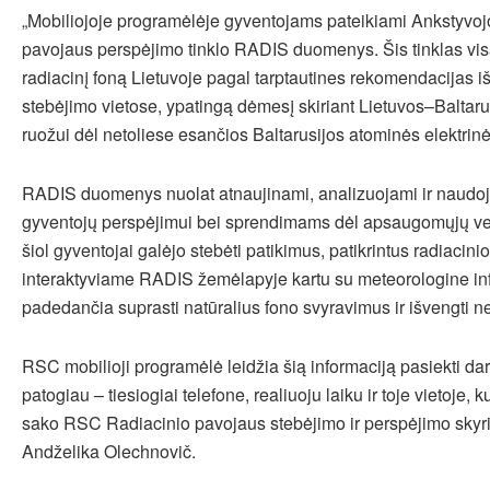
„Mobiliojoje programėlėje gyventojams pateikiami Ankstyvoj
pavojaus perspėjimo tinklo RADIS duomenys. Šis tinklas vi
radiacinį foną Lietuvoje pagal tarptautines rekomendacijas i
stebėjimo vietose, ypatingą dėmesį skiriant Lietuvos–Baltaru
ruožui dėl netoliese esančios Baltarusijos atominės elektrinė
RADIS duomenys nuolat atnaujinami, analizuojami ir naudo
gyventojų perspėjimui bei sprendimams dėl apsaugomųjų vei
šiol gyventojai galėjo stebėti patikimus, patikrintus radiacin
interaktyviame RADIS žemėlapyje kartu su meteorologine in
padedančia suprasti natūralius fono svyravimus ir išvengti n
RSC mobilioji programėlė leidžia šią informaciją pasiekti dar
patogiau – tiesiogiai telefone, realiuoju laiku ir toje vietoje, 
sako RSC Radiacinio pavojaus stebėjimo ir perspėjimo skyr
Andželika Olechnovič.