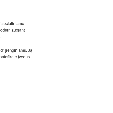
r socialiniame
modernizuojant
.
d“ įrenginiams. Ją
, paieškoje įvedus