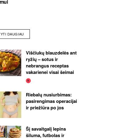
imui
TYTI DAUGIAU
Viščiukų blauzdelės ant
ryžių – sotus ir
nebrangus receptas
vakarienei visai šeimai
Riebalų nusiurbimas:
pasirengimas operacijai
ir priežiūra po jos
Šį savaitgalį lepins
šiluma, futbolas ir