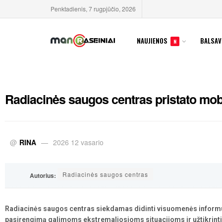
Penktadienis, 7 rugpjūčio, 2026
NAUJIENOS
BALSAV
N
Radiacinės saugos centras pristato mob
@
RINA
2026 12 vasario
Radiacinės saugos centras
Autorius:
Radiacinės saugos centras siekdamas didinti visuomenės informuo
pasirengimą galimoms ekstremaliosioms situacijoms ir užtikrinti 