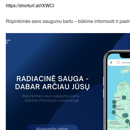
https://shorturl.at/rXWCl
Rūpinkimės savo saugumu kartu – būkime informuoti ir pasi