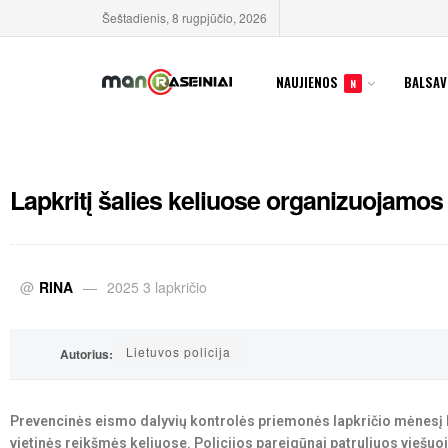
Šeštadienis, 8 rugpjūčio, 2026
NAUJIENOS
BALSAV
N
Lapkritį šalies keliuose organizuojamo
@
RINA
2025 3 lapkričio
Lietuvos policija
Autorius:
Prevencinės eismo dalyvių kontrolės priemonės lapkričio mėnesį 
vietinės reikšmės keliuose. Policijos pareigūnai patruliuos viešuoj