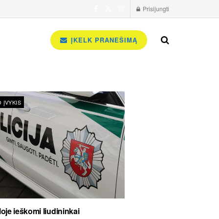
Prisijungti
ĮKELK PRANEŠIMĄ
 ĮVYKIS
oje ieškomi liudininkai