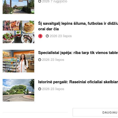
2026 7 rugpjūčio
Šį savaitgalį lepins šiluma, futbolas ir didž
orai dar čia
2026 23 liepos
Specialistai įspėja: riba tarp tik vienos tabl
2026 23 liepos
Istorinė pergalė: Raseiniai oficialiai skelb
2026 23 liepos
DAUGIAU