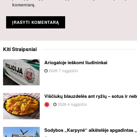
komentarą.
Kiti
Straipsniai
Ariogaloje ieškomi liudininkai
2026 7 rugpjūčio
Viščiukų blauzdelės ant ryžių – sotus ir ne
2026 4 rugpjūčio
Sodybos „Karpynė“ aikštelėje apgadintas 