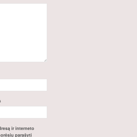
s
resą ir interneto
 norėsiu parašyti