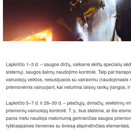
Lapkričio 1–3 d. – saugos diržų, vaikams skirtų specialių sė
sistemų), saugos šalmų naudojimo kontrolė. Taip pat transpo
vairuotojų veiklos, nesusijusios su vairavimu (naudojimasis m
priemonėmis vairuojant, kai neturima laisvų rankų įrangos, ir 
Lapkričio 5–7 d. ir 28–30 d. – pėsčiųjų, dviračių, elektrinių 
priemonių vairuotojų kontrolė. T. y., bus stebima, ar šie eism
paros metu naudoja matomumą gerinančias saugos priemone
ryškiaspalves liemenes su šviesą atspindinčiais elementais,