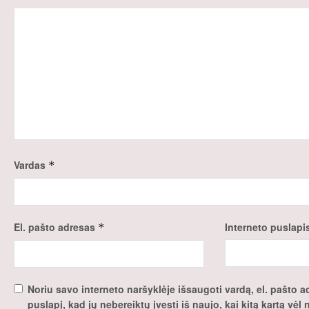
Vardas
*
El. pašto adresas
Interneto puslapi
*
Noriu savo interneto naršyklėje išsaugoti vardą, el. pašto ad
puslapį, kad jų nebereiktų įvesti iš naujo, kai kitą kartą vėl