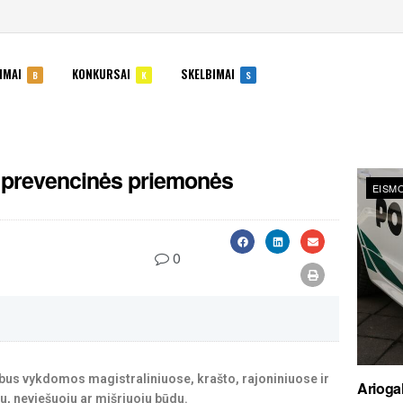
IMAI
KONKURSAI
SKELBIMAI
B
K
S
s prevencinės priemonės
EISMO
0
bus vykdomos magistraliniuose, krašto, rajoniniuose ir
Ariogal
u, neviešuoju ar mišriuoju būdu.