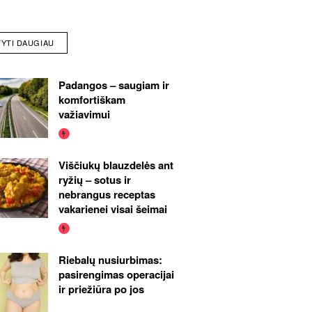
TYTI DAUGIAU
Padangos – saugiam ir
komfortiškam
važiavimui
Viščiukų blauzdelės ant
ryžių – sotus ir
nebrangus receptas
vakarienei visai šeimai
Riebalų nusiurbimas:
pasirengimas operacijai
ir priežiūra po jos