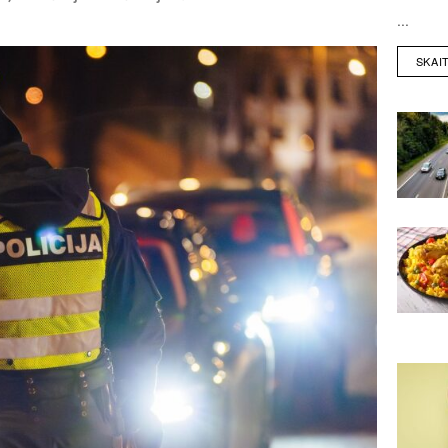
...
SKAI