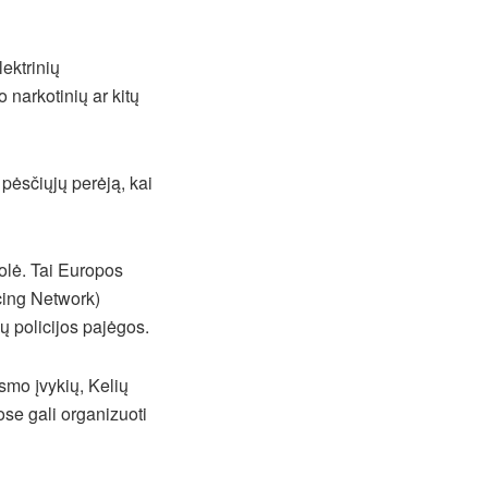
lektrinių
narkotinių ar kitų
 pėsčiųjų perėją, kai
rolė. Tai Europos
cing Network)
ų policijos pajėgos.
ismo įvykių, Kelių
ose gali organizuoti