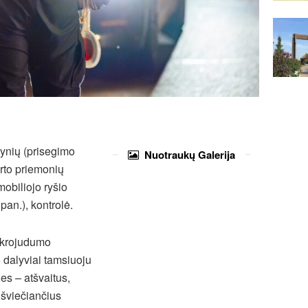
dynių (prisegimo
Nuotraukų
Galerija
rto priemonių
obiliojo ryšio
pan.), kontrolė.
mikrojudumo
o dalyviai tamsiuoju
s – atšvaitus,
 šviečiančius