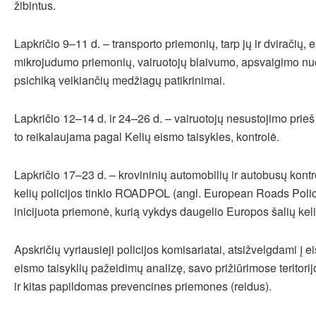
žibintus.
Lapkričio 9–11 d. – transporto priemonių, tarp jų ir dviračių, e
mikrojudumo priemonių, vairuotojų blaivumo, apsvaigimo nuo 
psichiką veikiančių medžiagų patikrinimai.
Lapkričio 12–14 d. ir 24–26 d. – vairuotojų nesustojimo prieš
to reikalaujama pagal Kelių eismo taisykles, kontrolė.
Lapkričio 17–23 d. – krovininių automobilių ir autobusų kont
kelių policijos tinklo ROADPOL (angl. European Roads Poli
inicijuota priemonė, kurią vykdys daugelio Europos šalių keli
Apskričių vyriausieji policijos komisariatai, atsižvelgdami į e
eismo taisyklių pažeidimų analizę, savo prižiūrimose teritorij
ir kitas papildomas prevencines priemones (reidus).