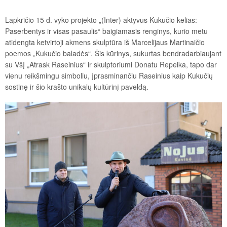
Lapkričio 15 d. vyko projekto „(Inter) aktyvus Kukučio kelias:
Paserbentys ir visas pasaulis“ baigiamasis renginys, kurio metu
atidengta ketvirtoji akmens skulptūra iš Marcelijaus Martinaičio
poemos „Kukučio baladės“. Šis kūrinys, sukurtas bendradarbiaujant
su VšĮ „Atrask Raseinius“ ir skulptoriumi Donatu Repeika, tapo dar
vienu reikšmingu simboliu, įprasminančiu Raseinius kaip Kukučių
sostinę ir šio krašto unikalų kultūrinį paveldą.