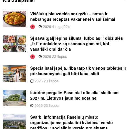
Viščiukų blauzdelės ant ryžių – sotus ir
nebrangus receptas vakarienei visai šeimai
2026 4 rugpjūčio
Šį savaitgalį lepins šiluma, futbolas ir didžiulės
„Iki“ nuolaidos: ką skanaus gaminti, kol
vasariški orai dar čia
2026 23 liepos
Specialistai įspėja: riba tarp tik vienos tabletės ir
priklausomybės gali būti labai slidi
2026 23 liepos
Istorinė pergalė: Raseiniai oficialiai skelbiami
2027 m. Lietuvos jaunimo sostine
2026 23 liepos
Svarbi informacija Raseinių miesto
organizacijoms: paskelbti kvietimai verslo
pradžios ir socialinio verslo projektams