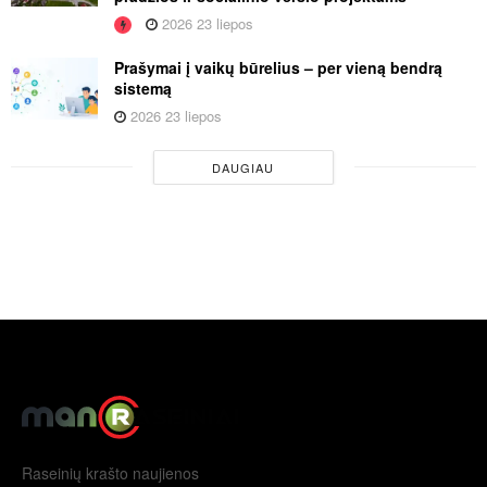
2026 23 liepos
Prašymai į vaikų būrelius – per vieną bendrą
sistemą
2026 23 liepos
DAUGIAU
Raseinių krašto naujienos