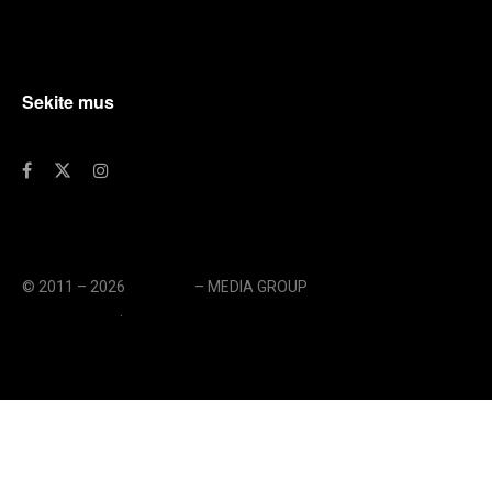
Sekite mus
© 2011 – 2026
eLengvai
– MEDIA GROUP
// UAB eLengvai
MEDIA GROUP
.