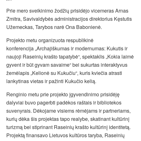
Prie mero sveikinimo žodžių prisidėjo vicemeras Arnas
Zmitra, Savivaldybės administracijos direktorius Kęstutis
Užemeckas, Tarybos narė Ona Babonienė.
Projekto metu organizuota respublikinė
konferencija „Archajiškumas ir modernumas: Kukutis ir
naujoji Raseinių krašto tapatybė“, spektaklis „Kokia laimė
gyvent ir būt gyvam savaime“ bei sukurtas interaktyvus
žemėlapis „Kelionė su Kukučiu“, kuris kviečia atrasti
lankytinas vietas ir pažinti Kukučio kelią.
Renginio metu prie projekto įgyvendinimo prisidėję
dalyviai buvo pagerbti padėkos raštais ir bibliotekos
suvenyrais. Dėkojame visiems rėmėjams ir partneriams,
kurių dėka šis projektas tapo realybe, skatinant kultūrinį
turizmą bei stiprinant Raseinių krašto kultūrinį identitetą.
Projektą finansavo Lietuvos kultūros taryba, Raseinių