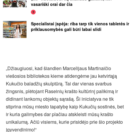
vasariški orai dar čia
Specialistai įspėja: riba tarp tik vienos tabletės ir
priklausomybės gali būti labai slidi
„Džiaugiuosi, kad šiandien Marcelijaus Martinaičio
viešosios bibliotekos kieme atidengėme jau ketvirtąją
Kukučio baladžių skulptūrą. Tai dar vienas svarbus
žingsnis, plėtojant Raseinių krašto kultūrinį palikimą ir
didinant lankomų objektų sąrašą. Ši iniciatyva ne tik
stiprina mūsų miesto tapatybę kaip Kukučių sostinės, bet
ir kuria galimybes dar plačiau atskleisti mūsų krašto
unikalumą. Ačiū visiems, kurie prisidėjo prie šio projekto
įgyvendinimo!“