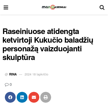
Raseiniuose atidengta
ketvirtoji Kukučio baladžių
personažą vaizduojanti
skulptūra
@
RINA
2024 18 lapkričio
0