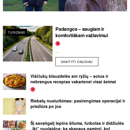
Padangos – saugiam ir
TURIZMAS
komfortiškam važiavimui
...
SKAITYTI DAUGIAU
Viščiukų blauzdelės ant ryžių – sotus ir
nebrangus receptas vakarienei visai šeimai
Riebalų nusiurbimas: pasirengimas operacijai ir
priežiūra po jos
Šį savaitgalį lepins šiluma, futbolas ir didžiulės
„Iki“ nuolaidos: ką skanaus gaminti, kol