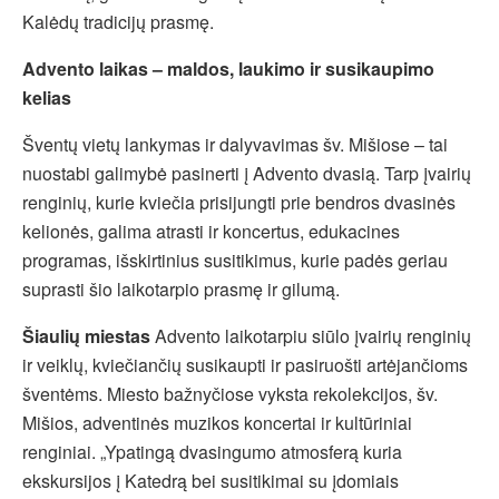
Kalėdų tradicijų prasmę.
Advento laikas – maldos, laukimo ir susikaupimo
kelias
Šventų vietų lankymas ir dalyvavimas šv. Mišiose – tai
nuostabi galimybė pasinerti į Advento dvasią. Tarp įvairių
renginių, kurie kviečia prisijungti prie bendros dvasinės
kelionės, galima atrasti ir koncertus, edukacines
programas, išskirtinius susitikimus, kurie padės geriau
suprasti šio laikotarpio prasmę ir gilumą.
Šiaulių miestas
Advento laikotarpiu siūlo įvairių renginių
ir veiklų, kviečiančių susikaupti ir pasiruošti artėjančioms
šventėms. Miesto bažnyčiose vyksta rekolekcijos, šv.
Mišios, adventinės muzikos koncertai ir kultūriniai
renginiai. „Ypatingą dvasingumo atmosferą kuria
ekskursijos į Katedrą bei susitikimai su įdomiais