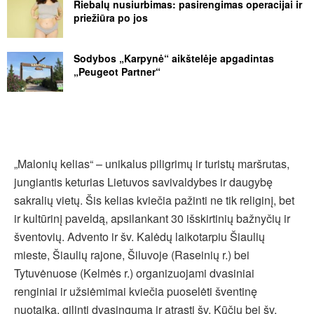
Riebalų nusiurbimas: pasirengimas operacijai ir
priežiūra po jos
Sodybos „Karpynė“ aikštelėje apgadintas
„Peugeot Partner“
„Malonių kelias“ – unikalus piligrimų ir turistų maršrutas,
jungiantis keturias Lietuvos savivaldybes ir daugybę
sakralių vietų. Šis kelias kviečia pažinti ne tik religinį, bet
ir kultūrinį paveldą, apsilankant 30 išskirtinių bažnyčių ir
šventovių. Advento ir šv. Kalėdų laikotarpiu Šiaulių
mieste, Šiaulių rajone, Šiluvoje (Raseinių r.) bei
Tytuvėnuose (Kelmės r.) organizuojami dvasiniai
renginiai ir užsiėmimai kviečia puoselėti šventinę
nuotaiką, gilinti dvasingumą ir atrasti šv. Kūčių bei šv.