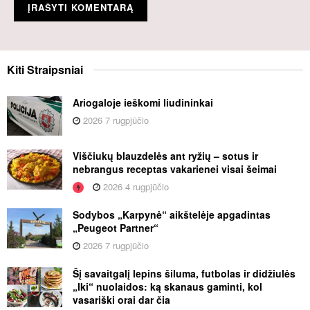
Kiti
Straipsniai
Ariogaloje ieškomi liudininkai
2026 7 rugpjūčio
Viščiukų blauzdelės ant ryžių – sotus ir
nebrangus receptas vakarienei visai šeimai
2026 4 rugpjūčio
Sodybos „Karpynė“ aikštelėje apgadintas
„Peugeot Partner“
2026 7 rugpjūčio
Šį savaitgalį lepins šiluma, futbolas ir didžiulės
„Iki“ nuolaidos: ką skanaus gaminti, kol
vasariški orai dar čia