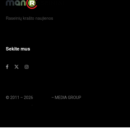
Raseinių krašto naujienos
Sekite mus
© 2011 – 2026
eLengvai
– MEDIA GROUP
// UAB eLengvai
MEDIA GROUP
.