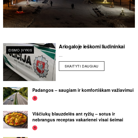
Ariogaloje ieškomi liudininkai
EISMO ĮVYKIS
...
SKAITYTI DAUGIAU
Padangos – saugiam ir komfortiškam važiavimui
Viščiukų blauzdelės ant ryžių – sotus ir
nebrangus receptas vakarienei visai šeimai