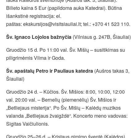
Bilieto kaina 5 Eur (papildoma auka Katedrai). Būtina
išankstinė registracija: el.
paštas: ekskursijos@visitsiauliai.lt; tel.: +370 41 523 110.
Šv. Ignaco Lojolos bažnyčia
(Vilniaus g. 247B, Šiauliai)
Gruodžio 15 d. Po 11:00 val. Šv. Mišių – susitikimas su
piligrimėmis Vilma ir Goda.
Šv. apaštalų Petro ir Pauliaus katedra
(Aušros takas 3,
Šiauliai)
Gruodžio 24 d. – Kūčios. Šv. Mišios: 8:00, 10:00, 12:00
val. 20:00 val. – Bernelių (piemenėlių) Šv. Mišios ir
„Betliejaus misterija“. Po Šv. Mišių – Kalėdų muzikos
valanda „Betliejaus žvaigždė“. Koncerto meno vadovas:
Sigitas Vaičiulionis.
Gruodžio 25–26 d. – Kristaus gimimo šventė (Kalėdos).