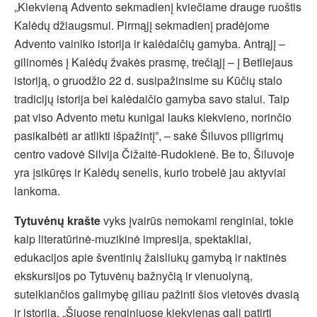
„Kiekvieną Advento sekmadienį kviečiame drauge ruoštis
Kalėdų džiaugsmui. Pirmąjį sekmadienį pradėjome
Advento vainiko istorija ir kalėdaičių gamyba. Antrąjį –
gilinomės į Kalėdų žvakės prasmę, trečiąjį – į Betliejaus
istoriją, o gruodžio 22 d. susipažinsime su Kūčių stalo
tradicijų istorija bei kalėdaičio gamyba savo stalui. Taip
pat viso Advento metu kunigai lauks kiekvieno, norinčio
pasikalbėti ar atlikti išpažintį”, – sakė Šiluvos piligrimų
centro vadovė Silvija Čižaitė-Rudokienė. Be to, Šiluvoje
yra įsikūręs ir Kalėdų senelis, kurio trobelė jau aktyviai
lankoma.
Tytuvėnų krašte
vyks įvairūs nemokami renginiai, tokie
kaip literatūrinė-muzikinė impresija, spektakliai,
edukacijos apie šventinių žaisliukų gamybą ir naktinės
ekskursijos po Tytuvėnų bažnyčią ir vienuolyną,
suteikiančios galimybę giliau pažinti šios vietovės dvasią
ir istoriją. „Šiuose renginiuose kiekvienas gali patirti