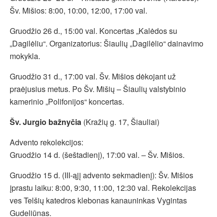
Šv. Mišios: 8:00, 10:00, 12:00, 17:00 val.
Gruodžio 26 d., 15:00 val. Koncertas „Kalėdos su
„Dagilėliu“. Organizatorius: Šiaulių „Dagilėlio“ dainavimo
mokykla.
Gruodžio 31 d., 17:00 val. Šv. Mišios dėkojant už
praėjusius metus. Po Šv. Mišių – Šiaulių valstybinio
kamerinio „Polifonijos“ koncertas.
Šv. Jurgio bažnyčia
(Kražių g. 17, Šiauliai)
Advento rekolekcijos:
Gruodžio 14 d. (šeštadienį), 17:00 val. – Šv. Mišios.
Gruodžio 15 d. (III-ąjį advento sekmadienį): Šv. Mišios
įprastu laiku: 8:00, 9:30, 11:00, 12:30 val. Rekolekcijas
ves Telšių katedros klebonas kanauninkas Vygintas
Gudeliūnas.