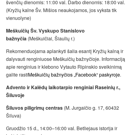
švenčių dienomis: 11:00 val. Darbo dienomis: 18:00 val.
(Kryžių kalne Šv. Mišios neaukojamos, jos vyksta tik
vienuolyne)
Meškuičių Šv. Vyskupo Stanislovo
bažnyčia
(Meškuičiai, Šiaulių r.)
Rekomenduojama aplankyti šalia esantį Kryžių kalną ir
dalyvauti renginiuose Meškuičių bažnyčioje. Informaciją
apie renginius ir klebono Vytauto Ripinskio sveikinimą
galite rasti
Meškuičių bažnyčios „Facebook“ paskyroje
.
Advento ir Kalėdų laikotarpio renginiai Raseinių r.,
Šiluvoje
Šiluvos piligrimų centras
(M. Jurgaičio g. 17, 60432
Šiluva)
Gruodžio 15 d., 14:00–16:00 val. Betliejaus istorija ir