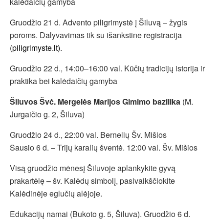
kalėdaičių gamyba
Gruodžio 21 d. Advento piligrimystė į Šiluvą – žygis
poroms. Dalyvavimas tik su išankstine registracija
(
piligrimyste.lt)
.
Gruodžio 22 d., 14:00–16:00 val. Kūčių tradicijų istorija ir
praktika bei kalėdaičių gamyba
Šiluvos Švč. Mergelės Marijos Gimimo bazilika
(M.
Jurgaičio g. 2, Šiluva)
Gruodžio 24 d., 22:00 val. Bernelių Šv. Mišios
Sausio 6 d. – Trijų karalių šventė. 12:00 val. Šv. Mišios
Visą gruodžio mėnesį Šiluvoje aplankykite gyvą
prakartėlę – šv. Kalėdų simbolį, pasivaikščiokite
Kalėdinėje eglučių alėjoje.
Edukacijų namai (Bukoto g. 5, Šiluva). Gruodžio 6 d.