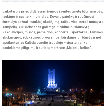
Laikotarpis prieš didžiąsias žiemos šventes turėtų būti ramybės,
laukimo ir susitelkimo metas. Dovanų paieškų ir ruošimosi
šurmulys dažnai įtraukia į skubėjimą, tačiau visai netoli mūsų yra
kampelių, kur kiekvienas gali atgauti vidinę pusiausvyrą.
Rekolekcijos, mišios, pamaldos, koncertai, spektakliai, teminės
ekskursijos, edukacinės programos, kūrybinės dirbtuvės ir net
apsilankymas Kalėdų senelio trobelėje – visa tai ranka
pasiekiama piligrimų ir turistų maršrute „Malonių kelias”.