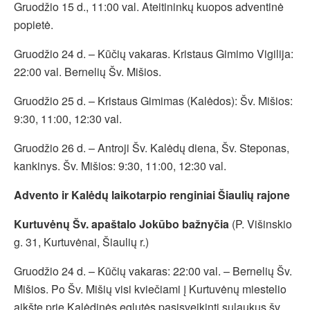
Gruodžio 15 d., 11:00 val. Ateitininkų kuopos adventinė
popietė.
Gruodžio 24 d. – Kūčių vakaras. Kristaus Gimimo Vigilija:
22:00 val. Bernelių Šv. Mišios.
Gruodžio 25 d. – Kristaus Gimimas (Kalėdos): Šv. Mišios:
9:30, 11:00, 12:30 val.
Gruodžio 26 d. – Antroji Šv. Kalėdų diena, Šv. Steponas,
kankinys. Šv. Mišios: 9:30, 11:00, 12:30 val.
Advento ir Kalėdų laikotarpio renginiai Šiaulių rajone
Kurtuvėnų Šv. apaštalo Jokūbo bažnyčia
(P. Višinskio
g. 31, Kurtuvėnai, Šiaulių r.)
Gruodžio 24 d. – Kūčių vakaras: 22:00 val. – Bernelių Šv.
Mišios. Po Šv. Mišių visi kviečiami į Kurtuvėnų miestelio
aikštę prie Kalėdinės eglutės pasisveikinti sulaukus šv.