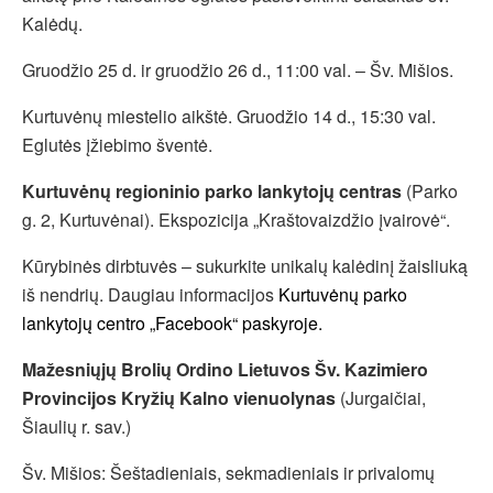
Kalėdų.
Gruodžio 25 d. ir gruodžio 26 d., 11:00 val. – Šv. Mišios.
Kurtuvėnų miestelio aikštė. Gruodžio 14 d., 15:30 val.
Eglutės įžiebimo šventė.
Kurtuvėnų regioninio parko lankytojų centras
(Parko
g. 2, Kurtuvėnai). Ekspozicija „Kraštovaizdžio įvairovė“.
Kūrybinės dirbtuvės – sukurkite unikalų kalėdinį žaisliuką
iš nendrių. Daugiau informacijos
Kurtuvėnų parko
lankytojų centro „Facebook“ paskyroje.
Mažesniųjų Brolių Ordino Lietuvos Šv. Kazimiero
Provincijos Kryžių Kalno vienuolynas
(Jurgaičiai,
Šiaulių r. sav.)
Šv. Mišios: Šeštadieniais, sekmadieniais ir privalomų