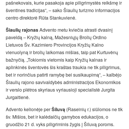
pašnekovais, kurie pasakoja apie piligrimystės reikšmę ir
šventines tradicijas”, – sako Šiaulių turizmo informacijos
centro direktorė Rūta Stankuvienė.
Šiaulių rajonas
Advento metu kviečia atrasti dvasinį
paveldą – Kryžių kalną, Mažesniųjų Brolių Ordino
Lietuvos Šv. Kazimiero Provincijos Kryžių Kalno
vienuolyną ir brolių laikomas mišias, taip pat Kurtuvėnų
bažnyčią. „Tokiomis vietomis kaip Kryžių kalnas ir
aplinkinės šventovės šis kraštas traukia ne tik piligrimus,
bet ir norinčius patirti ramybę bei susikaupimą”, – kalbėjo
Šiaulių rajono savivaldybės administracijos Ekonomikos
ir verslo plėtros skyriaus vyriausioji specialistė Jurgita
Jurgaitienė.
Advento kelionėje per
Šiluvą
(Raseinių r.) siūlomos ne tik
šv. Mišios, bet ir kalėdaičių gamybos edukacijos, o
gruodžio 21 d. vyks piligriminis žygis į Šiluvą poroms.