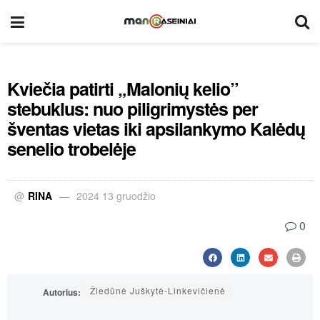
Kviečia patirti „Malonių kelio”
stebuklus: nuo piligrimystės per
šventas vietas iki apsilankymo Kalėdų
senelio trobelėje
@
RINA
2024 13 gruodžio
0
Žiedūnė Juškytė-Linkevičienė
Autorius: