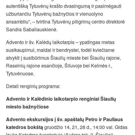
autentišką Tytuvėnų krašto dvasingumą ir pasimėgauti
užburiančiu Tytuvėnų bažnyčios ir vienuolyno
ansambliu”, – tvirtina Tytuvėnų piligrimų centro direktorė
Sandra Sabaliauskienė.
Advento ir šv. Kalėdų laikotarpis – ypatingas metas
susikaupimui, maldai ir bendrystei, todėl kviečiame
atvykti į susibūrimus Šiaulių mieste bei Šiaulių rajone,
Raseinių rajone esančioje, Šiluvoje bei Kelmės r.,
Tytuvėnuose.
Detali renginių programa:
Advento ir Kalėdinio laikotarpio renginiai Šiaulių
miesto bažnyčiose
Advento ekskursijos į šv. apaštalų Petro ir Pauliaus
katedros bokštą
gruodžio 14, 21, 28 d., 14:00 val. Gidas
lauks Katedros šventoriuje (Aušros tak. 3, Šiauliai).