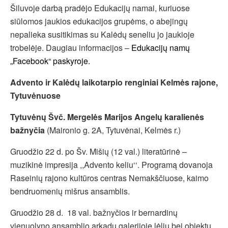
Šiluvoje darbą pradėjo Edukacijų namai, kuriuose
siūlomos jaukios edukacijos grupėms, o abejingų
nepalieka susitikimas su Kalėdų seneliu jo jaukioje
trobelėje. Daugiau informacijos –
Edukacijų namų
„Facebook“ paskyroje.
Advento ir Kalėdų laikotarpio renginiai Kelmės rajone,
Tytuvėnuose
Tytuvėnų Švč. Mergelės Marijos Angelų karalienės
bažnyčia
(Maironio g. 2A, Tytuvėnai, Kelmės r.)
Gruodžio 22 d. po Šv. Mišių (12 val.) literatūrinė –
muzikinė impresija ,,Advento keliu‘‘. Programą dovanoja
Raseinių rajono kultūros centras Nemakščiuose, kaimo
bendruomenių mišrus ansamblis.
Gruodžio 28 d. 18 val. bažnyčios ir bernardinų
vienuolyno ansamblio arkadų galerijoje lėlių bei objektų