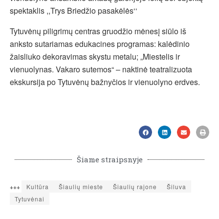
spektaklis ,,Trys Briedžio pasakėlės‘‘
Tytuvėnų piligrimų centras gruodžio mėnesį siūlo iš
anksto sutariamas edukacines programas: kalėdinio
žaisliuko dekoravimas skystu metalu; „Miestelis ir
vienuolynas. Vakaro sutemos“ – naktinė teatralizuota
ekskursija po Tytuvėnų bažnyčios ir vienuolyno erdves.
Šiame straipsnyje
+++
Kultūra
Šiaulių mieste
Šiaulių rajone
Šiluva
Tytuvėnai