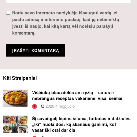
Noriu savo interneto naršyklėje išsaugoti vardą, el.
pašto adresą ir interneto puslapį, kad jų nebereiktų
įvesti iš naujo, kai kitą kartą vėl norėsiu parašyti
komentarą.
Kiti
Straipsniai
Viščiukų blauzdelės ant ryžių – sotus ir
nebrangus receptas vakarienei visai šeimai
2026 4 rugpjūčio
Šį savaitgalį lepins šiluma, futbolas ir didžiulės
„Iki“ nuolaidos: ką skanaus gaminti, kol
vasariški orai dar čia