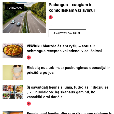
Padangos – saugiam ir
TURIZMAS
komfortiškam važiavimui
...
SKAITYTI DAUGIAU
Viščiukų blauzdelės ant ryžių – sotus ir
nebrangus receptas vakarienei visai šeimai
Riebalų nusiurbimas: pasirengimas operacijai ir
priežiūra po jos
Šį savaitgalį lepins šiluma, futbolas ir didžiulės
„Iki“ nuolaidos: ką skanaus gaminti, kol
vasariški orai dar čia
Specialistai įspėja: riba tarp tik vienos tabletės ir