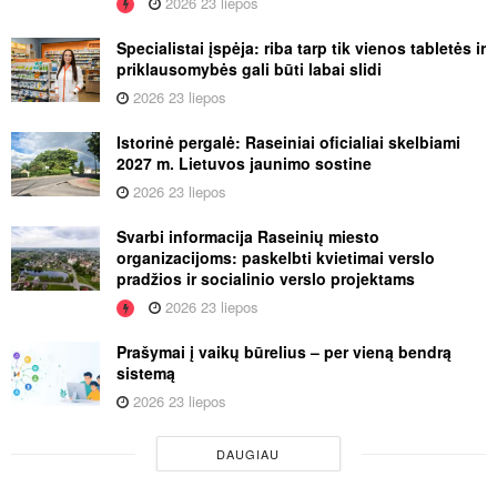
2026 23 liepos
Specialistai įspėja: riba tarp tik vienos tabletės ir
priklausomybės gali būti labai slidi
2026 23 liepos
Istorinė pergalė: Raseiniai oficialiai skelbiami
2027 m. Lietuvos jaunimo sostine
2026 23 liepos
Svarbi informacija Raseinių miesto
organizacijoms: paskelbti kvietimai verslo
pradžios ir socialinio verslo projektams
2026 23 liepos
Prašymai į vaikų būrelius – per vieną bendrą
sistemą
2026 23 liepos
DAUGIAU