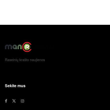
Raseinių krašto naujienos
Sekite mus