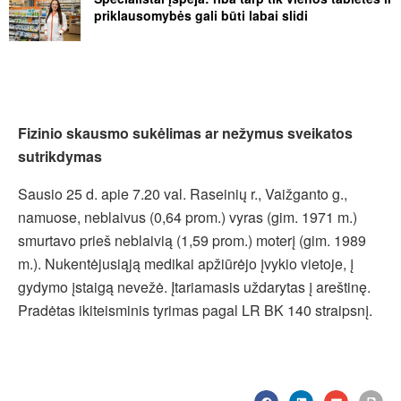
priklausomybės gali būti labai slidi
Fizinio skausmo sukėlimas ar nežymus sveikatos
sutrikdymas
Sausio 25 d. apie 7.20 val. Raseinių r., Vaižganto g.,
namuose, neblaivus (0,64 prom.) vyras (gim. 1971 m.)
smurtavo prieš neblaivią (1,59 prom.) moterį (gim. 1989
m.). Nukentėjusiąją medikai apžiūrėjo įvykio vietoje, į
gydymo įstaigą nevežė. Įtariamasis uždarytas į areštinę.
Pradėtas ikiteisminis tyrimas pagal LR BK 140 straipsnį.