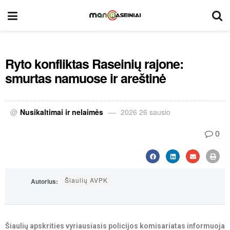
Ryto konfliktas Raseinių rajone:
smurtas namuose ir areštinė
@
Nusikaltimai ir nelaimės
2026 26 sausio
0
Šiaulių AVPK
Autorius:
Šiaulių apskrities vyriausiasis policijos komisariatas informuoja