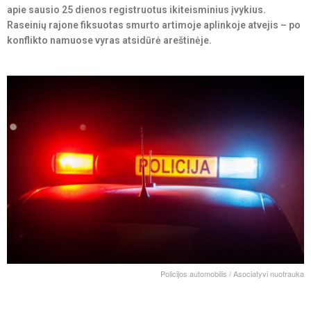
apie sausio 25 dienos registruotus ikiteisminius įvykius.
Raseinių rajone fiksuotas smurto artimoje aplinkoje atvejis – po
konflikto namuose vyras atsidūrė areštinėje.
Policijos automobilis / Asociatyvi nuotrauka