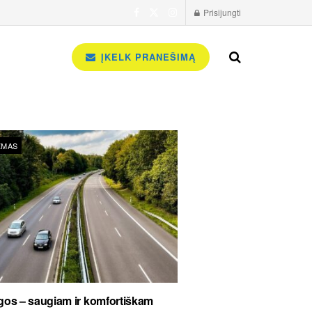
Prisijungti
ĮKELK PRANEŠIMĄ
ZMAS
os – saugiam ir komfortiškam