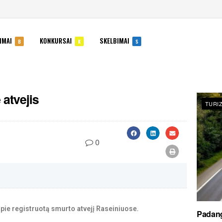
IMAI
KONKURSAI
SKELBIMAI
B
K
S
 atvejis
TURI
0
apie registruotą smurto atvejį Raseiniuose.
Padang