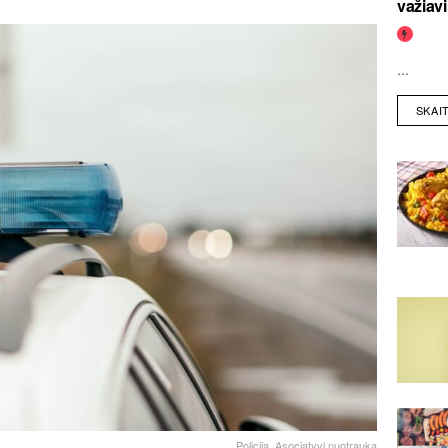
važiav
...
SKAI
Policija. Asociatyvi nuotrauka