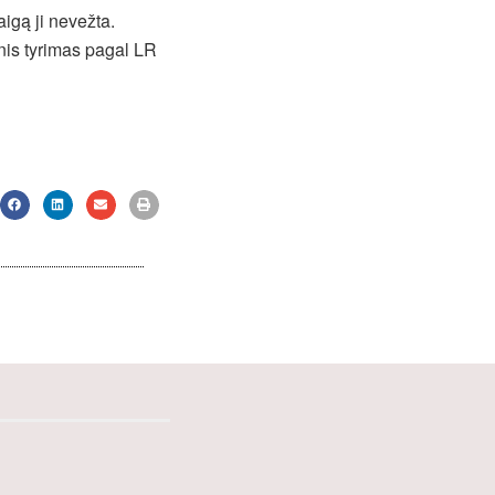
aigą ji nevežta.
inis tyrimas pagal LR