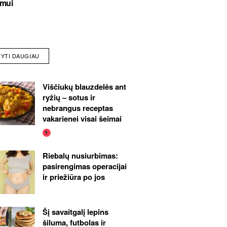
imui
TYTI DAUGIAU
Viščiukų blauzdelės ant
ryžių – sotus ir
nebrangus receptas
vakarienei visai šeimai
Riebalų nusiurbimas:
pasirengimas operacijai
ir priežiūra po jos
Šį savaitgalį lepins
šiluma, futbolas ir