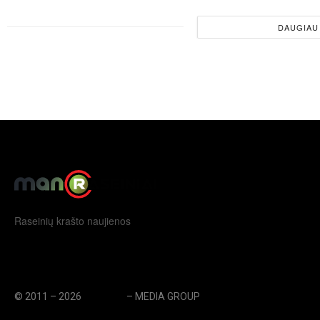
DAUGIAU
Raseinių krašto naujienos
© 2011 – 2026
eLengvai
– MEDIA GROUP
// UAB eLengvai MEDIA G