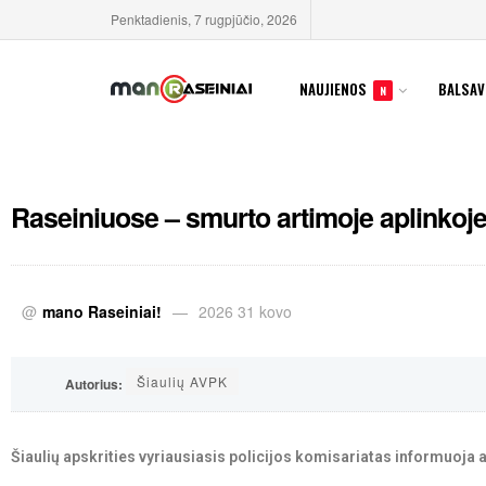
Penktadienis, 7 rugpjūčio, 2026
NAUJIENOS
BALSAV
N
Raseiniuose – smurto artimoje aplinkoje
@
mano Raseiniai!
2026 31 kovo
Šiaulių AVPK
Autorius:
Šiaulių apskrities vyriausiasis policijos komisariatas informuoja 