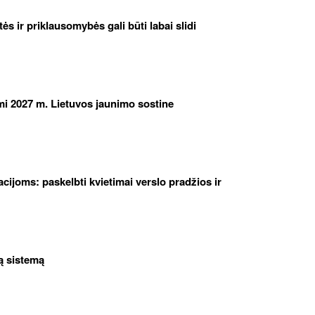
etės ir priklausomybės gali būti labai slidi
iami 2027 m. Lietuvos jaunimo sostine
cijoms: paskelbti kvietimai verslo pradžios ir
ą sistemą