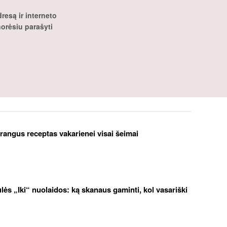
resą ir interneto
 norėsiu parašyti
brangus receptas vakarienei visai šeimai
iulės „Iki“ nuolaidos: ką skanaus gaminti, kol vasariški