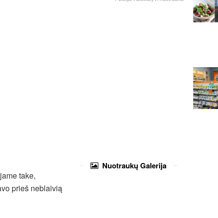
Nuotraukų
Galerija
ajame take,
vo prieš neblaivią