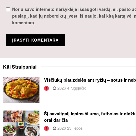
Noriu savo interneto naršyklėje išsaugoti vardą, el. pašto ad
puslapį, kad jų nebereiktų įvesti iš naujo, kai kitą kartą vėl
komentarą.
Kiti
Straipsniai
Viščiukų blauzdelės ant ryžių – sotus ir ne
2026 4 rugpjūčio
Šį savaitgalį lepins šiluma, futbolas ir didž
orai dar čia
2026 23 liepos