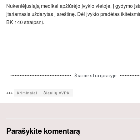
Nukentėjusiąją medikai apžiūrėjo įvykio vietoje, į gydymo įst
Įtariamasis uždarytas į areštinę. Dėl įvykio pradėtas ikiteism
BK 140 straipsnį.
Šiame straipsnyje
+++
Kriminalai
Šiaulių AVPK
Parašykite komentarą