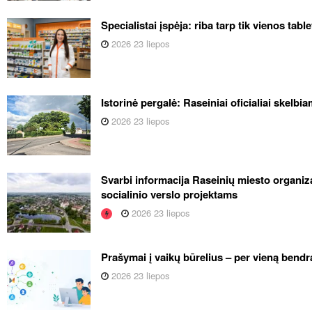
Specialistai įspėja: riba tarp tik vienos tabl
2026 23 liepos
Istorinė pergalė: Raseiniai oficialiai skelb
2026 23 liepos
Svarbi informacija Raseinių miesto organiza
socialinio verslo projektams
2026 23 liepos
Prašymai į vaikų būrelius – per vieną bendr
2026 23 liepos