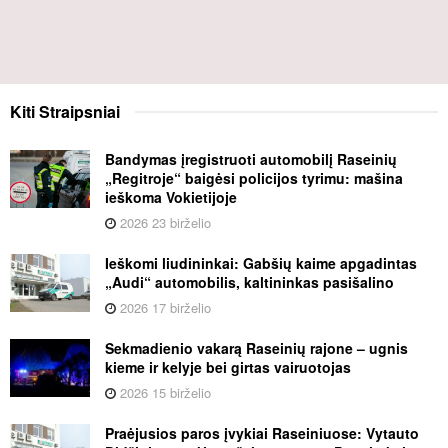
Kiti
Straipsniai
Bandymas įregistruoti automobilį Raseinių
„Regitroje“ baigėsi policijos tyrimu: mašina
ieškoma Vokietijoje
2026 23 birželio
Ieškomi liudininkai: Gabšių kaime apgadintas
„Audi“ automobilis, kaltininkas pasišalino
2026 17 birželio
Sekmadienio vakarą Raseinių rajone – ugnis
kieme ir kelyje bei girtas vairuotojas
2026 15 birželio
Praėjusios paros įvykiai Raseiniuose: Vytauto