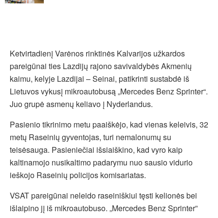
Ketvirtadienį Varėnos rinktinės Kalvarijos užkardos
pareigūnai ties Lazdijų rajono savivaldybės Akmenių
kaimu, kelyje Lazdijai – Seinai, patikrinti sustabdė iš
Lietuvos vykusį mikroautobusą „Mercedes Benz Sprinter“.
Juo grupė asmenų keliavo į Nyderlandus.
Pasienio tikrinimo metu paaiškėjo, kad vienas keleivis, 32
metų Raseinių gyventojas, turi nemalonumų su
teisėsauga. Pasieniečiai išsiaiškino, kad vyro kaip
kaltinamojo nusikaltimo padarymu nuo sausio vidurio
ieškojo Raseinių policijos komisariatas.
VSAT pareigūnai neleido raseiniškiui tęsti kelionės bei
išlaipino jį iš mikroautobuso. „Mercedes Benz Sprinter”