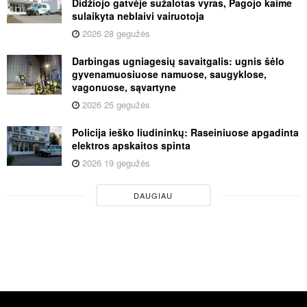
Didžiojo gatvėje sužalotas vyras, Pagojo kaime
sulaikyta neblaivi vairuotoja
2026 28 gegužės
Darbingas ugniagesių savaitgalis: ugnis šėlo
gyvenamuosiuose namuose, saugyklose,
vagonuose, sąvartyne
2026 25 gegužės
Policija ieško liudininkų: Raseiniuose apgadinta
elektros apskaitos spinta
2026 19 gegužės
DAUGIAU