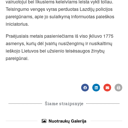
vairuotojui bei likusiems keleiviams leista vykti toliau.
Teisingumo vengęs vyras perduotas Lazdijų policijos
pareigūnams, apie jo sulaikymą informuotas paieškos
iniciatorius.
Praėjusiais metais pasieniečiams iš viso įkliuvo 1775
asmenys, kurių dėl įvairių nusižengimų ir nusikaltimų
ieškojo Lietuvos bei užsienio teisėsaugos žinybų
pareigūnai.
Šiame straipsnyje
Nuotraukų
Galerija