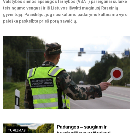
Valstybės sienos apsaugos tarnybos (VSAT) pareigūnai sulaikė
teisingumo vengusį ir iš Lietuvos išvykti mėginusį Raseinių
gyventoją. Paaiškėjo, jog nusikaltimo padarymu kaltinamo vyro
paieška paskelbta prieš porą savaičių.
Padangos – saugiam ir
TURIZMAS