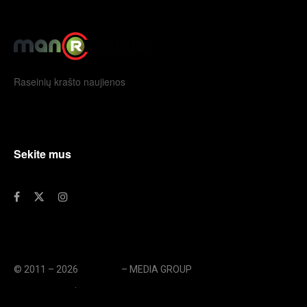
Raseinių krašto naujienos
Sekite mus
© 2011 – 2026
eLengvai
– MEDIA GROUP
// UAB eLengvai
MEDIA GROUP
.