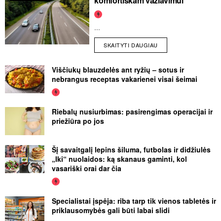
komfortiškam važiavimui
...
SKAITYTI DAUGIAU
Viščiukų blauzdelės ant ryžių – sotus ir
nebrangus receptas vakarienei visai šeimai
Riebalų nusiurbimas: pasirengimas operacijai ir
priežiūra po jos
Šį savaitgalį lepins šiluma, futbolas ir didžiulės
„Iki“ nuolaidos: ką skanaus gaminti, kol
vasariški orai dar čia
Specialistai įspėja: riba tarp tik vienos tabletės ir
priklausomybės gali būti labai slidi