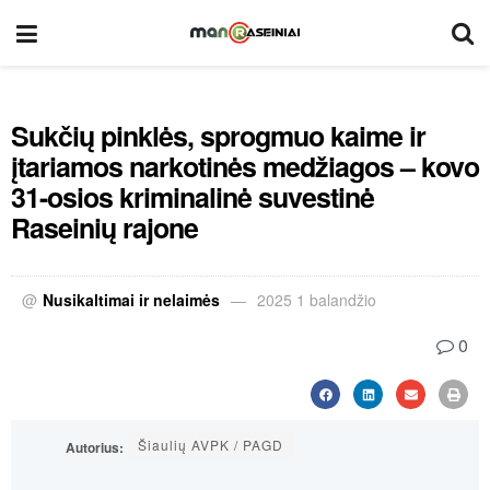
Sukčių pinklės, sprogmuo kaime ir
įtariamos narkotinės medžiagos – kovo
31-osios kriminalinė suvestinė
Raseinių rajone
@
Nusikaltimai ir nelaimės
2025 1 balandžio
0
Šiaulių AVPK / PAGD
Autorius: