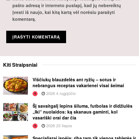
pašto adresą ir interneto puslapį, kad jų nebereiktų
įvesti iš naujo, kai kitą kartą vėl norėsiu parašyti
komentarą.
Kiti
Straipsniai
Viščiukų blauzdelės ant ryžių – sotus ir
nebrangus receptas vakarienei visai šeimai
2026 4 rugpjūčio
Šį savaitgalį lepins šiluma, futbolas ir didžiulės
„Iki“ nuolaidos: ką skanaus gaminti, kol
vasariški orai dar čia
2026 23 liepos
Specialistai įspėja: riba tarp tik vienos tabletės ir