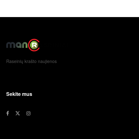
Raseinių krašto naujienos
Sekite mus