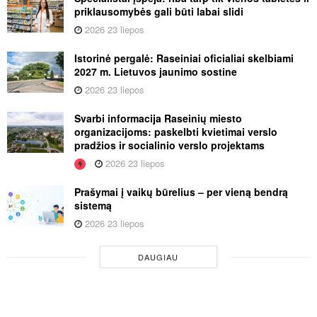
priklausomybės gali būti labai slidi
2026 23 liepos
Istorinė pergalė: Raseiniai oficialiai skelbiami
2027 m. Lietuvos jaunimo sostine
2026 23 liepos
Svarbi informacija Raseinių miesto
organizacijoms: paskelbti kvietimai verslo
pradžios ir socialinio verslo projektams
2026 23 liepos
Prašymai į vaikų būrelius – per vieną bendrą
sistemą
2026 23 liepos
DAUGIAU