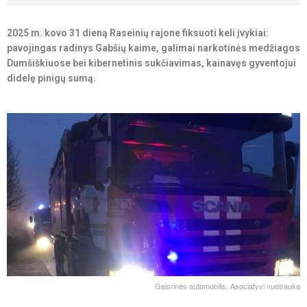
2025 m. kovo 31 dieną Raseinių rajone fiksuoti keli įvykiai:
pavojingas radinys Gabšių kaime, galimai narkotinės medžiagos
Dumšiškiuose bei kibernetinis sukčiavimas, kainavęs gyventojui
didelę pinigų sumą.
Gaisrinės automobilis. Asociatyvi nuotrauka