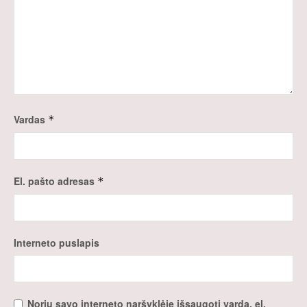
Vardas
*
El. pašto adresas
*
Interneto puslapis
Noriu savo interneto naršyklėje išsaugoti vardą, el.