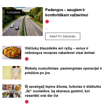
Padangos – saugiam ir
TURIZMAS
komfortiškam važiavimui
...
SKAITYTI DAUGIAU
Viščiukų blauzdelės ant ryžių – sotus ir
nebrangus receptas vakarienei visai šeimai
Riebalų nusiurbimas: pasirengimas operacijai ir
priežiūra po jos
Šį savaitgalį lepins šiluma, futbolas ir didžiulės
„Iki“ nuolaidos: ką skanaus gaminti, kol
vasariški orai dar čia