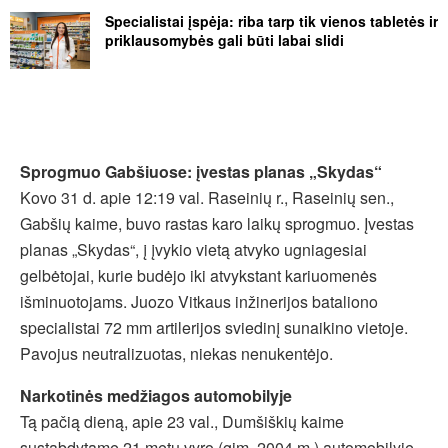
Specialistai įspėja: riba tarp tik vienos tabletės ir
priklausomybės gali būti labai slidi
Sprogmuo Gabšiuose: įvestas planas „Skydas“
Kovo 31 d. apie 12:19 val. Raseinių r., Raseinių sen.,
Gabšių kaime, buvo rastas karo laikų sprogmuo. Įvestas
planas „Skydas“, į įvykio vietą atvyko ugniagesiai
gelbėtojai, kurie budėjo iki atvykstant kariuomenės
išminuotojams. Juozo Vitkaus inžinerijos bataliono
specialistai 72 mm artilerijos sviedinį sunaikino vietoje.
Pavojus neutralizuotas, niekas nenukentėjo.
Narkotinės medžiagos automobilyje
Tą pačią dieną, apie 23 val., Dumšiškių kaime
sustabdytame 21 metų vyro (gim. 2004 m.) automobilyje