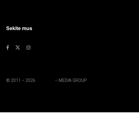
Sekite mus
© 2011 – 2026
eLengvai
– MEDIA GROUP
// UAB eLengvai
MEDIA GROUP
.