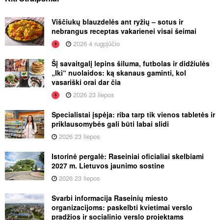
Viščiukų blauzdelės ant ryžių – sotus ir
nebrangus receptas vakarienei visai šeimai
2026 4 rugpjūčio
Šį savaitgalį lepins šiluma, futbolas ir didžiulės
„Iki“ nuolaidos: ką skanaus gaminti, kol
vasariški orai dar čia
2026 23 liepos
Specialistai įspėja: riba tarp tik vienos tabletės ir
priklausomybės gali būti labai slidi
2026 23 liepos
Istorinė pergalė: Raseiniai oficialiai skelbiami
2027 m. Lietuvos jaunimo sostine
2026 23 liepos
Svarbi informacija Raseinių miesto
organizacijoms: paskelbti kvietimai verslo
pradžios ir socialinio verslo projektams