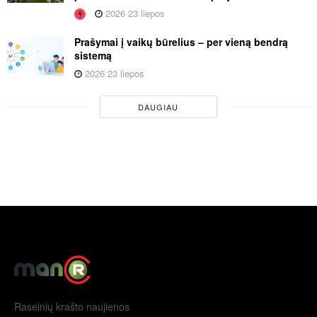
2026 23 liepos
Prašymai į vaikų būrelius – per vieną bendrą
sistemą
2026 23 liepos
DAUGIAU
Raseinių krašto naujienos