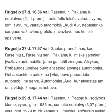
Rugsėjo 27 d. 16.56 val.
Raseinių r., Paklanių k.,
neblaivus (2,11 prom.) ir neturintis teisės vairuoti vyras,
gim. 1993 m., vairavo automobilį „Audi A6“, nepasirinko
saugaus važiavimo greičio, nuvažiavo nuo kelio ir
apsivertė.
Rugsėjo 27 d. 17.57 val.
Gautas pranešimas, kad
Raseinių r., Raseinių sen., Paklanių k. miške į tvenkinį
įvažiavo automobilis, jame gali būti žmogus. Atvykus,
Prabaudos upelyje buvo ant stogo apvirtęs automobilis.
Dėl apsunkinto patekimo į vidų buvo panaudota
automobilinė gervė. Automobilis „Audi A6“ atverstas ant
ratų, viduje žmogaus nebuvo.
Rugsėjo 29 d. 17.44 val.
Raseinių r., Pagojo k., sodybos
kieme, vyras, gim. 1983 m., sumušė neblaivų (3,07 prom.)
vyrą, gim. 1979 m. Nukentėjusįjį medikai apžiūrėjo įvykio