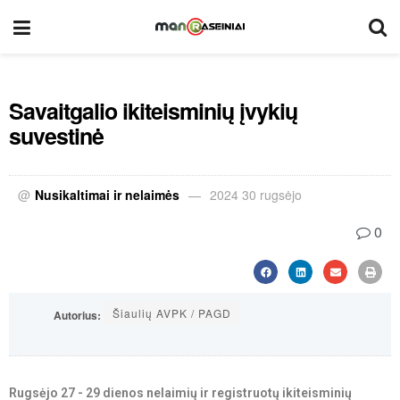
Savaitgalio ikiteisminių įvykių
suvestinė
@
Nusikaltimai ir nelaimės
2024 30 rugsėjo
0
Šiaulių AVPK / PAGD
Autorius:
Rugsėjo 27 - 29 dienos nelaimių ir registruotų ikiteisminių