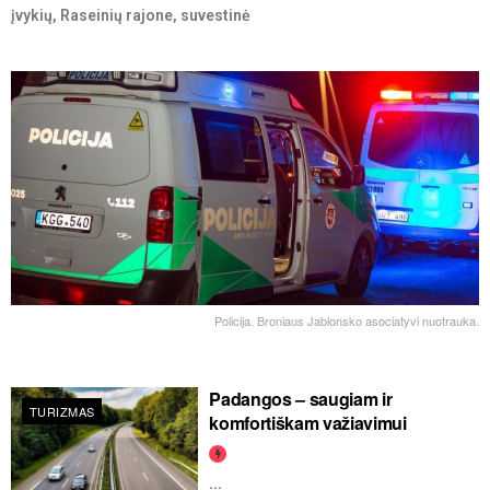
įvykių, Raseinių rajone, suvestinė
Policija. Broniaus Jablonsko asociatyvi nuotrauka.
Padangos – saugiam ir
TURIZMAS
komfortiškam važiavimui
...