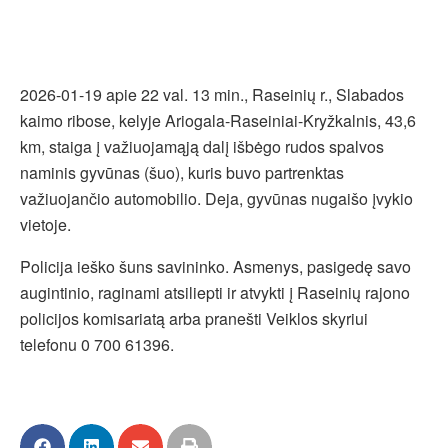
2026-01-19 apie 22 val. 13 min., Raseinių r., Slabados
kaimo ribose, kelyje Ariogala-Raseiniai-Kryžkalnis, 43,6
km, staiga į važiuojamąją dalį išbėgo rudos spalvos
naminis gyvūnas (šuo), kuris buvo partrenktas
važiuojančio automobilio. Deja, gyvūnas nugaišo įvykio
vietoje.
Policija ieško šuns savininko. Asmenys, pasigedę savo
augintinio, raginami atsiliepti ir atvykti į Raseinių rajono
policijos komisariatą arba pranešti Veiklos skyriui
telefonu 0 700 61396.