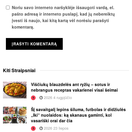
Noriu savo interneto naršyklėje išsaugoti vardą, el.
pašto adresą ir interneto puslapį, kad jų nebereiktų
įvesti iš naujo, kai kitą kartą vėl norėsiu parašyti
komentarą.
Kiti
Straipsniai
Viščiukų blauzdelės ant ryžių – sotus ir
nebrangus receptas vakarienei visai šeimai
2026 4 rugpjūčio
Šį savaitgalį lepins šiluma, futbolas ir didžiulės
„Iki“ nuolaidos: ką skanaus gaminti, kol
vasariški orai dar čia
2026 23 liepos