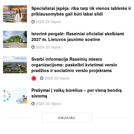
Specialistai įspėja: riba tarp tik vienos tabletės ir
priklausomybės gali būti labai slidi
2026 23 liepos
Istorinė pergalė: Raseiniai oficialiai skelbiami
2027 m. Lietuvos jaunimo sostine
2026 23 liepos
Svarbi informacija Raseinių miesto
organizacijoms: paskelbti kvietimai verslo
pradžios ir socialinio verslo projektams
2026 23 liepos
Prašymai į vaikų būrelius – per vieną bendrą
sistemą
2026 23 liepos
DAUGIAU