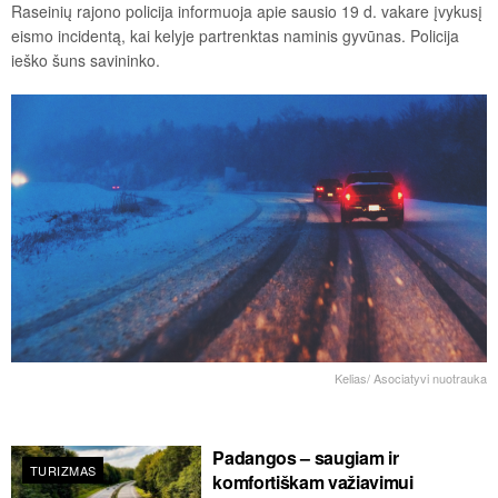
Raseinių rajono policija informuoja apie sausio 19 d. vakare įvykusį
eismo incidentą, kai kelyje partrenktas naminis gyvūnas. Policija
ieško šuns savininko.
Kelias/ Asociatyvi nuotrauka
Padangos – saugiam ir
TURIZMAS
komfortiškam važiavimui