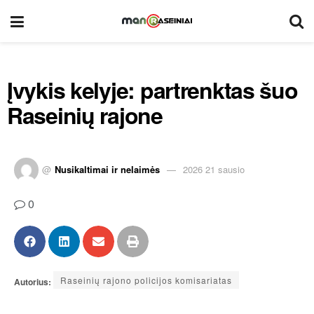
Įvykis kelyje: partrenktas šuo
Raseinių rajone
@
Nusikaltimai ir nelaimės
2026 21 sausio
0
Raseinių rajono policijos komisariatas
Autorius: