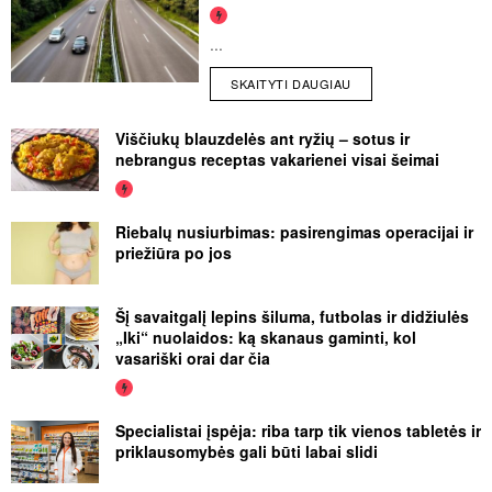
...
SKAITYTI DAUGIAU
Viščiukų blauzdelės ant ryžių – sotus ir
nebrangus receptas vakarienei visai šeimai
Riebalų nusiurbimas: pasirengimas operacijai ir
priežiūra po jos
Šį savaitgalį lepins šiluma, futbolas ir didžiulės
„Iki“ nuolaidos: ką skanaus gaminti, kol
vasariški orai dar čia
Specialistai įspėja: riba tarp tik vienos tabletės ir
priklausomybės gali būti labai slidi