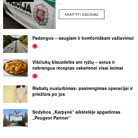
...
SKAITYTI DAUGIAU
Padangos – saugiam ir komfortiškam važiavimui
Viščiukų blauzdelės ant ryžių – sotus ir
nebrangus receptas vakarienei visai šeimai
Riebalų nusiurbimas: pasirengimas operacijai ir
priežiūra po jos
Sodybos „Karpynė“ aikštelėje apgadintas
„Peugeot Partner“