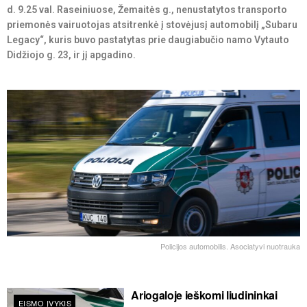
d. 9.25 val. Raseiniuose, Žemaitės g., nenustatytos transporto
priemonės vairuotojas atsitrenkė į stovėjusį automobilį „Subaru
Legacy“, kuris buvo pastatytas prie daugiabučio namo Vytauto
Didžiojo g. 23, ir jį apgadino.
Policijos automobilis. Asociatyvi nuotrauka
Ariogaloje ieškomi liudininkai
EISMO ĮVYKIS