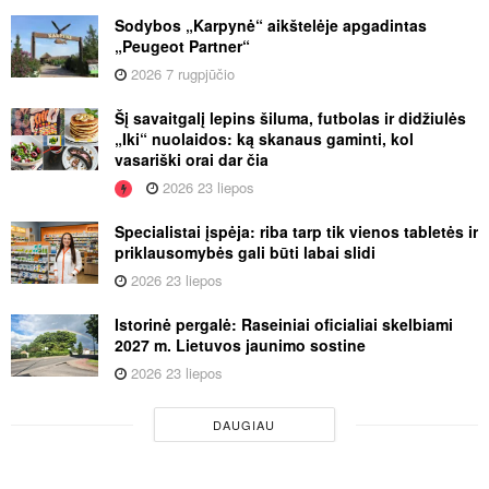
Sodybos „Karpynė“ aikštelėje apgadintas
„Peugeot Partner“
2026 7 rugpjūčio
Šį savaitgalį lepins šiluma, futbolas ir didžiulės
„Iki“ nuolaidos: ką skanaus gaminti, kol
vasariški orai dar čia
2026 23 liepos
Specialistai įspėja: riba tarp tik vienos tabletės ir
priklausomybės gali būti labai slidi
2026 23 liepos
Istorinė pergalė: Raseiniai oficialiai skelbiami
2027 m. Lietuvos jaunimo sostine
2026 23 liepos
DAUGIAU