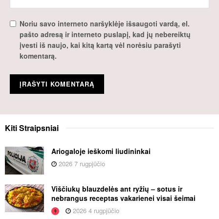
Noriu savo interneto naršyklėje išsaugoti vardą, el.
pašto adresą ir interneto puslapį, kad jų nebereiktų
įvesti iš naujo, kai kitą kartą vėl norėsiu parašyti
komentarą.
Kiti
Straipsniai
Ariogaloje ieškomi liudininkai
2026 7 rugpjūčio
Viščiukų blauzdelės ant ryžių – sotus ir
nebrangus receptas vakarienei visai šeimai
2026 4 rugpjūčio