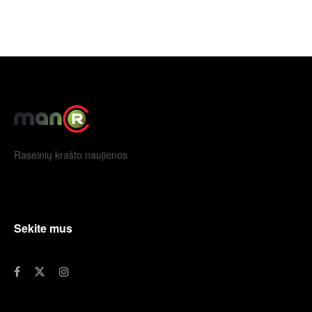
Raseinių krašto naujienos
Sekite mus