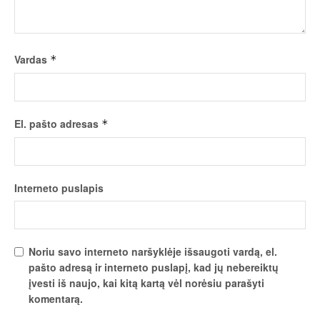
Vardas
*
El. pašto adresas
*
Interneto puslapis
Noriu savo interneto naršyklėje išsaugoti vardą, el.
pašto adresą ir interneto puslapį, kad jų nebereiktų
įvesti iš naujo, kai kitą kartą vėl norėsiu parašyti
komentarą.