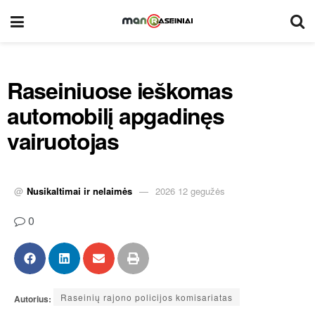
Raseiniuose ieškomas
automobilį apgadinęs
vairuotojas
@
Nusikaltimai ir nelaimės
2026 12 gegužės
0
Raseinių rajono policijos komisariatas
Autorius: