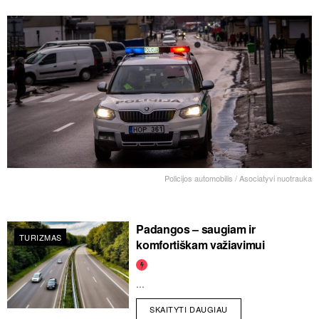
Policijos automobilis / Asociatyvi nuotrauka
Padangos – saugiam ir
TURIZMAS
komfortiškam važiavimui
...
SKAITYTI DAUGIAU