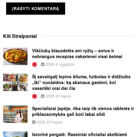
Kiti
Straipsniai
Viščiukų blauzdelės ant ryžių – sotus ir
nebrangus receptas vakarienei visai šeimai
2026 4 rugpjūčio
Šį savaitgalį lepins šiluma, futbolas ir didžiulės
„Iki“ nuolaidos: ką skanaus gaminti, kol
vasariški orai dar čia
2026 23 liepos
Specialistai įspėja: riba tarp tik vienos tabletės ir
priklausomybės gali būti labai slidi
2026 23 liepos
Istorinė pergalė: Raseiniai oficialiai skelbiami