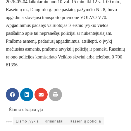
2026-05-04 laikotarpiu nuo 10 val. 15 min. iki 12 val. 00 min.,
Raseinių m., Daugirdo g. prie pastato, pažymėto Nr. 8, buvo
apgadinta stovėjusi transporto priemonė VOLVO V70.
Apgadinimus padaręs vairuotojas
iš eismo įvykio vietos
pasišalino apie tai nepranešęs policijai ar nukentėjusiajam.
Prašome asmenį, padariusį apgadinimus, atsiliepti, o įvykį
mačiusius asmenis, prašome atvykti į policiją ir pranešti Raseinių
rajono policijos komisariato Veiklos skyriui arba telefonu 0 700
61396.
Šiame straipsnyje
+++
Eismo įvykis
Kriminalai
Raseinių policija