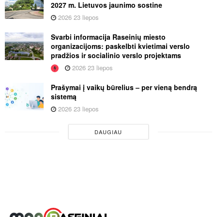
2027 m. Lietuvos jaunimo sostine
2026 23 liepos
Svarbi informacija Raseinių miesto
organizacijoms: paskelbti kvietimai verslo
pradžios ir socialinio verslo projektams
2026 23 liepos
Prašymai į vaikų būrelius – per vieną bendrą
sistemą
2026 23 liepos
DAUGIAU