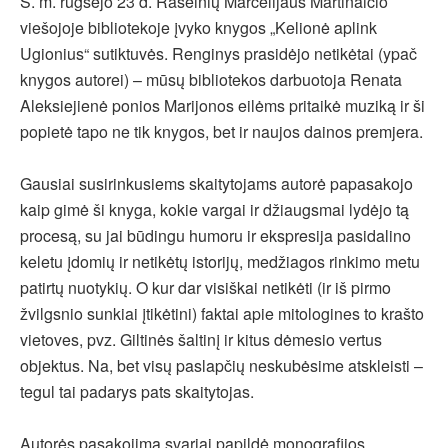
Š. m. rugsėjo 23 d. Raseinių Marcelijaus Martinaičio
viešojoje bibliotekoje įvyko knygos „Kelionė aplink
Ugionius“ sutiktuvės. Renginys prasidėjo netikėtai (ypač
knygos autorei) – mūsų bibliotekos darbuotoja Renata
Aleksiejienė ponios Marijonos eilėms pritaikė muziką ir ši
popietė tapo ne tik knygos, bet ir naujos dainos premjera.
Gausiai susirinkusiems skaitytojams autorė papasakojo
kaip gimė ši knyga, kokie vargai ir džiaugsmai lydėjo tą
procesą, su jai būdingu humoru ir ekspresija pasidalino
keletu įdomių ir netikėtų istorijų, medžiagos rinkimo metu
patirtų nuotykių. O kur dar visiškai netikėti (ir iš pirmo
žvilgsnio sunkiai įtikėtini) faktai apie mitologines to krašto
vietoves, pvz. Giltinės šaltinį ir kitus dėmesio vertus
objektus. Na, bet visų paslapčių neskubėsime atskleisti –
tegul tai padarys pats skaitytojas.
Autorės pasakojimą svariai papildė monografijos