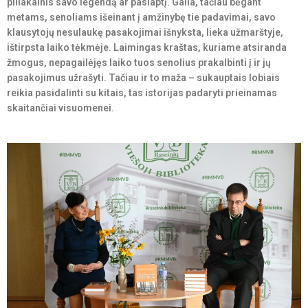
piliakalnis savo legendą ar paslaptį. Gaila, tačiau bėgant
metams, senoliams išeinant į amžinybę tie padavimai, savo
klausytojų nesulaukę pasakojimai išnyksta, lieka užmarštyje,
ištirpsta laiko tėkmėje. Laimingas kraštas, kuriame atsiranda
žmogus, nepagailėjęs laiko tuos senolius prakalbinti į ir jų
pasakojimus užrašyti. Tačiau ir to maža – sukauptais lobiais
reikia pasidalinti su kitais, tas istorijas padaryti prieinamas
skaitančiai visuomenei.