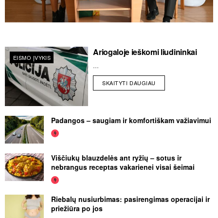
Ariogaloje ieškomi liudininkai
EISMO ĮVYKIS
...
SKAITYTI DAUGIAU
Padangos – saugiam ir komfortiškam važiavimui
Viščiukų blauzdelės ant ryžių – sotus ir
nebrangus receptas vakarienei visai šeimai
Riebalų nusiurbimas: pasirengimas operacijai ir
priežiūra po jos