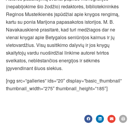
(nepabijokime šio žodžio) redaktorės, bibliotekininkės
Reginos Musteikienės įspūdžiai apie knygos rengimą,
kartu su ponia Marijona papasakotos istorijos. M. B.
Navakauskienė prasitarė, kad turi medžiagos dar ne
vienai knygai apie Betygalos seniūnijos kaimus ir jų
vietovardžius. Visų susitikimo dalyvių ir jos knygų
skaitytojų vardu nuoširdžiai linkime autorei tvirtos
sveikatos, neblėstančios energijos ir sėkmės
įgyvendinant šiuos siekius.
[ngg src=”galleries” ids=”20″ display=”basic_thumbnail”
thumbnail_width=”275″ thumbnail_height=”185″]