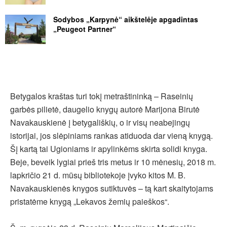
Sodybos „Karpynė“ aikštelėje apgadintas
„Peugeot Partner“
Betygalos kraštas turi tokį metraštininką – Raseinių
garbės pilietė, daugelio knygų autorė Marijona Birutė
Navakauskienė į betygališkių, o ir visų neabejingų
istorijai, jos slėpiniams rankas atiduoda dar vieną knygą.
Šį kartą tai Ugioniams ir apylinkėms skirta solidi knyga.
Beje, beveik lygiai prieš tris metus ir 10 mėnesių, 2018 m.
lapkričio 21 d. mūsų bibliotekoje įvyko kitos M. B.
Navakauskienės knygos sutiktuvės – tą kart skaitytojams
pristatėme knygą „Lekavos žemių paieškos“.