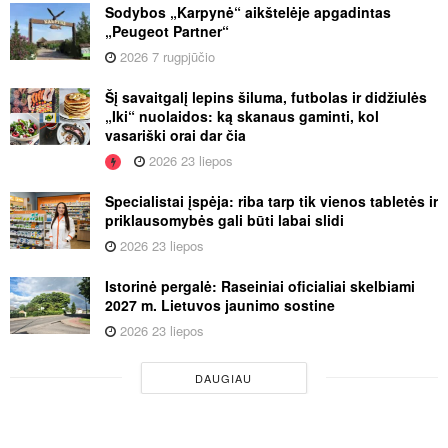
Sodybos „Karpynė“ aikštelėje apgadintas
„Peugeot Partner“
2026 7 rugpjūčio
Šį savaitgalį lepins šiluma, futbolas ir didžiulės
„Iki“ nuolaidos: ką skanaus gaminti, kol
vasariški orai dar čia
2026 23 liepos
Specialistai įspėja: riba tarp tik vienos tabletės ir
priklausomybės gali būti labai slidi
2026 23 liepos
Istorinė pergalė: Raseiniai oficialiai skelbiami
2027 m. Lietuvos jaunimo sostine
2026 23 liepos
DAUGIAU