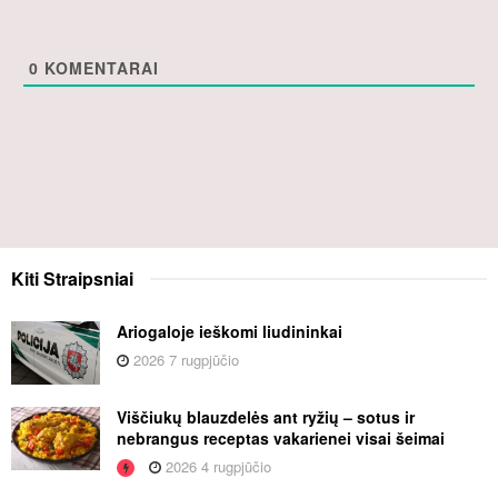
0
KOMENTARAI
Kiti
Straipsniai
Ariogaloje ieškomi liudininkai
2026 7 rugpjūčio
Viščiukų blauzdelės ant ryžių – sotus ir
nebrangus receptas vakarienei visai šeimai
2026 4 rugpjūčio