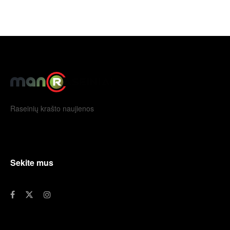
Raseinių krašto naujienos
Sekite mus