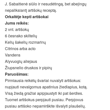
J. Sabaitienė siūlo ir nesudėtingą, bet abejingų
nepaliksiantį artišokų receptą.
Orkaitėje kepti artišokai
Jums reikės:
2 vnt. artišokų
6 česnako skiltelių
Kelių šakelių rozmarinų
Citrinos arba acto
Vandens
Alyvuogių aliejaus
Žiupsnelio druskos ir pipirų
Paruošimas:
Pirmiausia reikėtų švariai nuvalyti artišokus:
nupjauti nevalgomus apatinius žiedlapius, kotą.
Visą žiedą gražiai apipjaustyti iki pat šerdies.
Tuomet artišokus perpjauti pusiau. Perpjovus
pusiau artišoko nepamirškite išvalyti plaušelių.