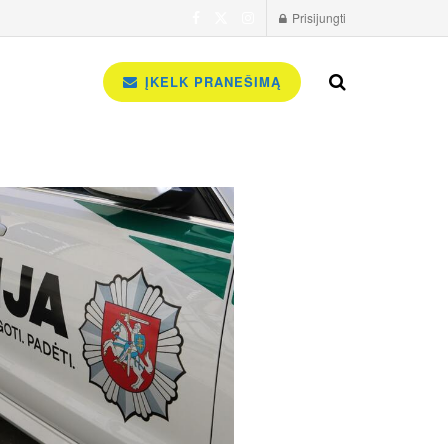
Prisijungti
ĮKELK PRANEŠIMĄ