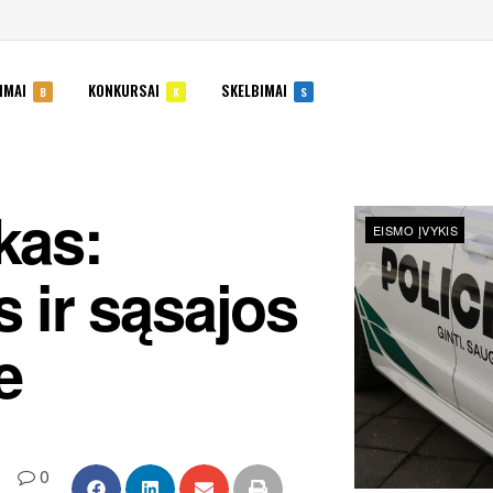
IMAI
KONKURSAI
SKELBIMAI
B
K
S
kas:
EISMO ĮVYKIS
s ir sąsajos
e
0