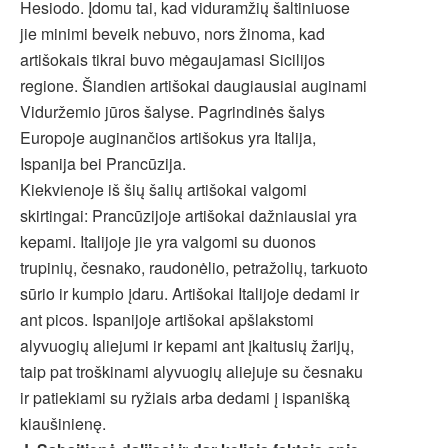
Hesiodo. Įdomu tai, kad viduramžių šaltiniuose
jie minimi beveik nebuvo, nors žinoma, kad
artišokais tikrai buvo mėgaujamasi Sicilijos
regione. Šiandien artišokai daugiausiai auginami
Viduržemio jūros šalyse. Pagrindinės šalys
Europoje auginančios artišokus yra Italija,
Ispanija bei Prancūzija.
Kiekvienoje iš šių šalių artišokai valgomi
skirtingai: Prancūzijoje artišokai dažniausiai yra
kepami. Italijoje jie yra valgomi su duonos
trupinių, česnako, raudonėlio, petražolių, tarkuoto
sūrio ir kumpio įdaru. Artišokai Italijoje dedami ir
ant picos. Ispanijoje artišokai apšlakstomi
alyvuogių aliejumi ir kepami ant įkaitusių žarijų,
taip pat troškinami alyvuogių aliejuje su česnaku
ir patiekiami su ryžiais arba dedami į ispanišką
kiaušinienę.