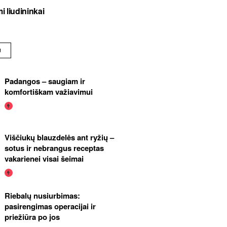
i liudininkai
U
Padangos – saugiam ir
komfortiškam važiavimui
Viščiukų blauzdelės ant ryžių –
sotus ir nebrangus receptas
vakarienei visai šeimai
Riebalų nusiurbimas:
pasirengimas operacijai ir
priežiūra po jos