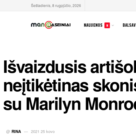
Šeštadienis, 8 rugpjūčio, 2026
NAUJIENOS
BALSAV
N
Išvaizdusis artišo
neįtikėtinas skoni
su Marilyn Monro
@
RINA
2021 25 kovo