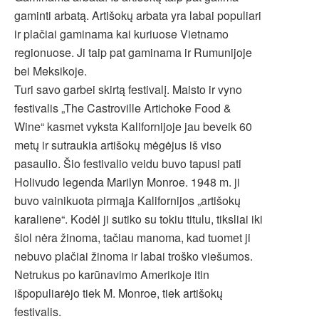
gaminti arbatą. Artišokų arbata yra labai populiari
ir plačiai gaminama kai kuriuose Vietnamo
regionuose. Ji taip pat gaminama ir Rumunijoje
bei Meksikoje.
Turi savo garbei skirtą festivalį. Maisto ir vyno
festivalis „The Castroville Artichoke Food &
Wine“ kasmet vyksta Kalifornijoje jau beveik 60
metų ir sutraukia artišokų mėgėjus iš viso
pasaulio. Šio festivalio veidu buvo tapusi pati
Holivudo legenda Marilyn Monroe. 1948 m. ji
buvo vainikuota pirmąja Kalifornijos „artišokų
karaliene“. Kodėl ji sutiko su tokiu titulu, tiksliai iki
šiol nėra žinoma, tačiau manoma, kad tuomet ji
nebuvo plačiai žinoma ir labai troško viešumos.
Netrukus po karūnavimo Amerikoje itin
išpopuliarėjo tiek M. Monroe, tiek artišokų
festivalis.