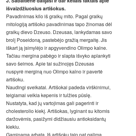
J. Sabaitienė dalijasi ir dar keliais faktais apie
išvaizdžiuosius artišokus.
Pavadinimas kilo iš graikų mito. Pagal graikų
mitologiją artišoko pavadinimas tapo žinomas dėl
graikų dievo Dzeuso. Dzeusas, lankydamas savo
brolį Poseidoną, pastebėjo gražią mergaitę. Jis
iškart ją įsimylėjo ir apgyvendino Olimpo kalne.
Tačiau mergina pabėgo ir slapta išvyko aplankyti
savo šeimos. Apie tai sužinojęs Dzeusas
nuspyrė merginą nuo Olimpo kalno ir pavertė
artišoku.
Naudingi sveikatai. Artišokai padeda virškinimui,
teigiamai veikia kepenis ir tulžies pūslę.
Nustatyta, kad jų vartojimas gali pagerinti ir
cholesterolio kiekį. Artišokas, lyginant su kitomis
daržovėmis, pasižymi didžiausiu antioksidantų
kiekiu.
Gaminama arbata. Iš artišokų taip pat galima