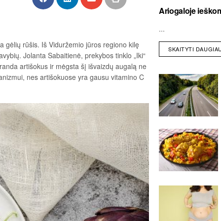
Ariogaloje ieškom
...
 gėlių rūšis. Iš Viduržemio jūros regiono kilę
SKAITYTI DAUGIA
vybių. Jolanta Sabaitienė, prekybos tinklo „Iki“
atranda artišokus ir mėgsta šį išvaizdų augalą ne
organizmui, nes artišokuose yra gausu vitamino C