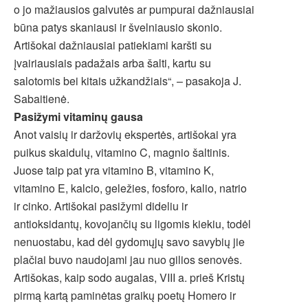
o jo mažiausios galvutės ar pumpurai dažniausiai
būna patys skaniausi ir švelniausio skonio.
Artišokai dažniausiai patiekiami karšti su
įvairiausiais padažais arba šalti, kartu su
salotomis bei kitais užkandžiais“, – pasakoja J.
Sabaitienė.
Pasižymi vitaminų gausa
Anot vaisių ir daržovių ekspertės, artišokai yra
puikus skaidulų, vitamino C, magnio šaltinis.
Juose taip pat yra vitamino B, vitamino K,
vitamino E, kalcio, geležies, fosforo, kalio, natrio
ir cinko. Artišokai pasižymi dideliu ir
antioksidantų, kovojančių su ligomis kiekiu, todėl
nenuostabu, kad dėl gydomųjų savo savybių jie
plačiai buvo naudojami jau nuo gilios senovės.
Artišokas, kaip sodo augalas, VIII a. prieš Kristų
pirmą kartą paminėtas graikų poetų Homero ir