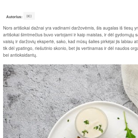
IKI
Autorius:
Nors artišokai dažnai yra vadinami daržovėmis, šis augalas iš tiesų yra
artišokai šimtmečius buvo vartojami ir kaip maistas, ir dėl gydomųjų sa
vaisių ir daržovių ekspertė, sako, kad mūsų šalies pirkėjai jis labiau 
tik dėl ypatingo, riešutinio skonio, bet jis vertinamas ir dėl naudos 
bei antioksidantų.