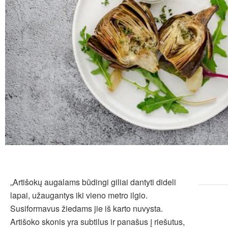
„Artišokų augalams būdingi giliai dantyti dideli
lapai, užaugantys iki vieno metro ilgio.
Susiformavus žiedams jie iš karto nuvysta.
Artišoko skonis yra subtilus ir panašus į riešutus,