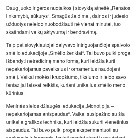
Daug juoko ir geros nuotaikos į stovyklą atnešė „Renatos
linksmybių sūkurys“. Smagūs žaidimai, dainos ir judesio
užduotys neleido nuobodžiauti nė vienai minutei, tuo
skatindami vaikų aktyvumą ir bendravimą.
Taip pat stovyklautojai dalyvavo intriguojančioje spalvoto
smėlio edukacijoje „Smėlio ženklai“. Tai buvo puiki proga
išbandyti netradicinę meno formą, kuri leidžia kurti
nepakartojamus paveikslus ir ornamentus naudojant
smėlį. Vaikai mokėsi kruopštumo, tikslumo ir leido savo
fantazijai laisvai reikštis, kuriant unikalius smėlio meno
kūrinius.
Meninės sielos džiaugėsi edukacija „Monotipija –
nepakartojamas antspaudas“. Vaikai susipažino su šia
unikalia grafikos technika, kuri leidžia sukurti vienetinius
atspaudus. Tai buvo puiki proga eksperimentuoti su
spalvomis ir formomis, lavinti meninį skonį ir naudojant