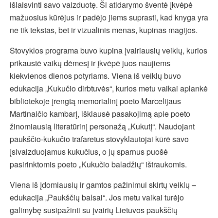
išlaisvinti savo vaizduotę. Ši atidarymo šventė įkvėpė
mažuosius kūrėjus ir padėjo jiems suprasti, kad knyga yra
ne tik tekstas, bet ir vizualinis menas, kupinas magijos.
Stovyklos programa buvo kupina įvairiausių veiklų, kurios
prikaustė vaikų dėmesį ir įkvėpė juos naujiems
kiekvienos dienos potyriams. Viena iš veiklų buvo
edukacija „Kukučio dirbtuvės“, kurios metu vaikai aplankė
bibliotekoje įrengtą memorialinį poeto Marcelijaus
Martinaičio kambarį, išklausė pasakojimą apie poeto
žinomiausią literatūrinį personažą „Kukutį“. Naudojant
paukščio-kukučio trafaretus stovyklautojai kūrė savo
įsivaizduojamus kukučius, o jų sparnus puošė
pasirinktomis poeto „Kukučio baladžių“ ištraukomis.
Viena iš įdomiausių ir gamtos pažinimui skirtų veiklų –
edukacija „Paukščių balsai“. Jos metu vaikai turėjo
galimybę susipažinti su įvairių Lietuvos paukščių