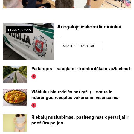
Ariogaloje ieškomi liudininkai
EISMO ĮVYKIS
...
SKAITYTI DAUGIAU
Padangos – saugiam ir komfortiškam važiavimui
Viščiukų blauzdelės ant ryžių – sotus ir
nebrangus receptas vakarienei visai šeimai
Riebalų nusiurbimas: pasirengimas operacijai ir
priežiūra po jos