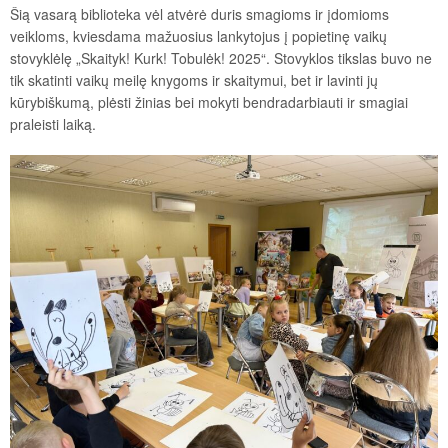
Šią vasarą biblioteka vėl atvėrė duris smagioms ir įdomioms
veikloms, kviesdama mažuosius lankytojus į popietinę vaikų
stovyklėlę „Skaityk! Kurk! Tobulėk! 2025“. Stovyklos tikslas buvo ne
tik skatinti vaikų meilę knygoms ir skaitymui, bet ir lavinti jų
kūrybiškumą, plėsti žinias bei mokyti bendradarbiauti ir smagiai
praleisti laiką.