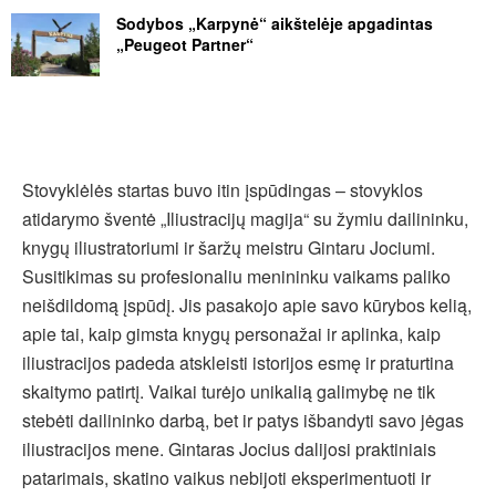
Sodybos „Karpynė“ aikštelėje apgadintas
„Peugeot Partner“
Stovyklėlės startas buvo itin įspūdingas – stovyklos
atidarymo šventė „Iliustracijų magija“ su žymiu dailininku,
knygų iliustratoriumi ir šaržų meistru Gintaru Jociumi.
Susitikimas su profesionaliu menininku vaikams paliko
neišdildomą įspūdį. Jis pasakojo apie savo kūrybos kelią,
apie tai, kaip gimsta knygų personažai ir aplinka, kaip
iliustracijos padeda atskleisti istorijos esmę ir praturtina
skaitymo patirtį. Vaikai turėjo unikalią galimybę ne tik
stebėti dailininko darbą, bet ir patys išbandyti savo jėgas
iliustracijos mene. Gintaras Jocius dalijosi praktiniais
patarimais, skatino vaikus nebijoti eksperimentuoti ir