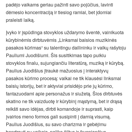
padėjo vaikams geriau pažinti savo pojūčius, lavinti
dėmesio koncentraciją ir tiesiog ramiai, bet įdomiai
praleisti laiką.
Įvyko ir įspūdinga stovyklos uždarymo šventė, vainikuota
kūrybinėmis dirbtuvėmis „Linksmai baisios muzikinės
pasakos kūrimas“ su talentingu dailininku ir vaikų rašytoju
Pauliumi Juodišiumi. Šis susitikimas tapo puikiu
stovyklos finalu, sujungiančiu literatūrą, muziką ir kūrybą.
Paulius Juodišius įtraukė mažuosius į interaktyvų
pasakos kūrimo procesą: vaikai ne tik klausėsi linksmai
baisių istorijų, bet ir aktyviai prisidėjo prie jų kūrimo,
fantazuodami apie personažus ir siužetą. Šios dirbtuvės
skatino ne tik vaizduotę ir kūrybinį mąstymą, bet ir drąsą
reikšti savo idėjas, dirbti komandoje ir suprasti, kaip
įvairios meno formos gali susipinti į darnią visumą.
Paulius Juodišius, su savo charizma ir gebėjimu
bendrauti su vaikais, paliko šiltus ir įkvepiančius