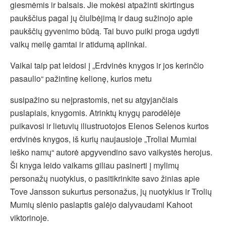
giesmėmis ir balsais. Jie mokėsi atpažinti skirtingus
paukščius pagal jų čiulbėjimą ir daug sužinojo apie
paukščių gyvenimo būdą. Tai buvo puiki proga ugdyti
vaikų meilę gamtai ir atidumą aplinkai.
Vaikai taip pat leidosi į „Erdvinės knygos ir jos kerinčio
pasaulio“ pažintinę kelionę, kurios metu
susipažino su neįprastomis, net su atgyjančiais
puslapiais, knygomis. Atrinktų knygų parodėlėje
puikavosi ir lietuvių iliustruotojos Elenos Selenos kurtos
erdvinės knygos, iš kurių naujausioje „Troliai Mumiai
ieško namų“ autorė apgyvendino savo vaikystės herojus.
Ši knyga leido vaikams giliau pasinerti į mylimų
personažų nuotykius, o pasitikrinkite savo žinias apie
Tove Jansson sukurtus personažus, jų nuotykius ir Trolių
Mumių slėnio paslaptis galėjo dalyvaudami Kahoot
viktorinoje.