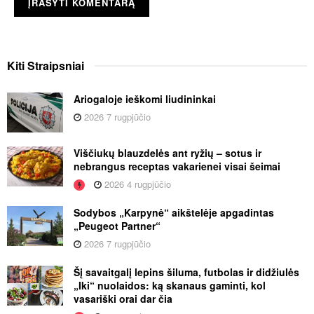
Kiti
Straipsniai
Ariogaloje ieškomi liudininkai
2026 7 rugpjūčio
Viščiukų blauzdelės ant ryžių – sotus ir
nebrangus receptas vakarienei visai šeimai
2026 4 rugpjūčio
Sodybos „Karpynė“ aikštelėje apgadintas
„Peugeot Partner“
2026 7 rugpjūčio
Šį savaitgalį lepins šiluma, futbolas ir didžiulės
„Iki“ nuolaidos: ką skanaus gaminti, kol
vasariški orai dar čia