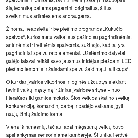
šią techniką patiems pagaminti originalius, šiltus
sveikinimus artimiesiems ar draugams.
Žinoma, neapsieita ir be piešimo programos „Kukučio
spalvos“, kurios metu vaikai susipažino su pagrindinėmis,
antrinėmis ir tretinėmis spalvomis, sužinojo, kad tai yra
pagrindiniai spalvų rato elementai. Užsiėmimo dalyviai
galėjo laisvai reikšti savo jausmus ir idėjas piešdami LED
piešimo lentomis ir žaisdami spalvų žaidimą „Halli cups“.
O kur dar įvairios viktorinos ir loginės užduotys siekiant
lavinti vaikų mąstymą ir žinias įvairiose srityse – nuo
literatūros iki gamtos mokslo. Šios veiklos skatino sveiką
konkurenciją, komandinį darbą ir padėjo vaikams įgyti
naujų žinių žaidimo forma.
Viena iš ramesnių, tačiau labai mėgstamų veiklų buvo
apsilankymas sensoriniame kambaryje. Ši unikali erdvė