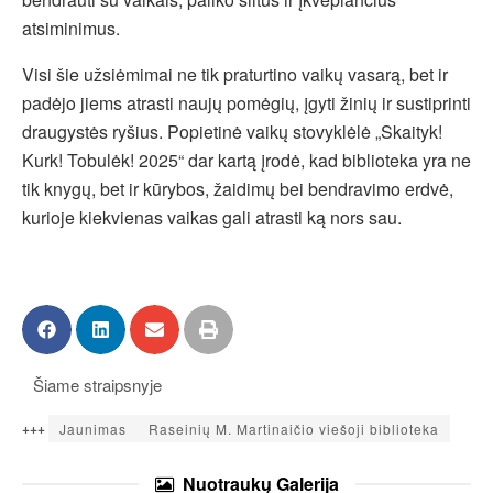
atsiminimus.
Visi šie užsiėmimai ne tik praturtino vaikų vasarą, bet ir
padėjo jiems atrasti naujų pomėgių, įgyti žinių ir sustiprinti
draugystės ryšius. Popietinė vaikų stovyklėlė „Skaityk!
Kurk! Tobulėk! 2025“ dar kartą įrodė, kad biblioteka yra ne
tik knygų, bet ir kūrybos, žaidimų bei bendravimo erdvė,
kurioje kiekvienas vaikas gali atrasti ką nors sau.
Šiame straipsnyje
+++
Jaunimas
Raseinių M. Martinaičio viešoji biblioteka
Nuotraukų
Galerija