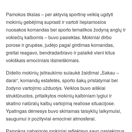
Pamokos tikslas – per aktyvią sportinę veiklą ugdyti
mokinių gebėjimą suprasti ir vartoti liepiamosios
nuosakos komandas bei sporto tematikos žodyną anglų ir
vokiečių kalbomis – buvo pasiektas. Mokiniai dirbo
porose ir grupėse, judėjo pagal girdimas komandas,
greitai reagavo, bendradarbiavo ir palaikė vieni kitus
vokiškais emociniais išsireiškimais.
Didelio mokinių įsitraukimo sulaukė žaidimai „Sakau –
darai“, komandų estafetės, sporto šakų pristatymai bei
žodyno vartojimo užduotys. Veiklos buvo aiškiai
struktūruotos, pritaikytos mokinių kalbiniam lygiui ir
skatino natūralų kalbų vartojimą realiose situacijose.
Ypatingas dėmesys buvo skiriamas taisyklių laikymuisi,
saugumui ir pozityviai emocinei atmosferai.
Pamokos pabaigoje mokiniai reflektavo savo pasiekimus,