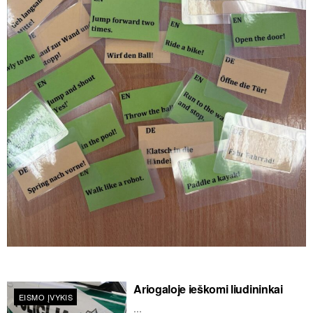
Ariogaloje ieškomi liudininkai
EISMO ĮVYKIS
...