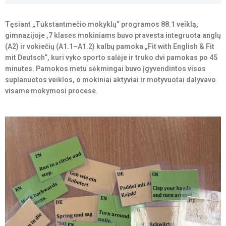
Tęsiant „Tūkstantmečio mokyklų“ programos 88.1 veiklą,
gimnazijoje ,7 klasės mokiniams buvo pravesta integruota anglų
(A2) ir vokiečių (A1.1–A1.2) kalbų pamoka „Fit with English & Fit
mit Deutsch“, kuri vyko sporto salėje ir truko dvi pamokas po 45
minutes. Pamokos metu sėkmingai buvo įgyvendintos visos
suplanuotos veiklos, o mokiniai aktyviai ir motyvuotai dalyvavo
visame mokymosi procese.