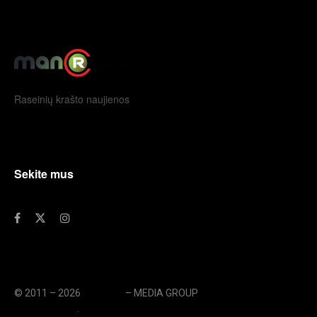
Raseinių krašto naujienos
Sekite mus
© 2011 – 2026
eLengvai
– MEDIA GROUP
// UAB eLengvai
MEDIA GROUP
.