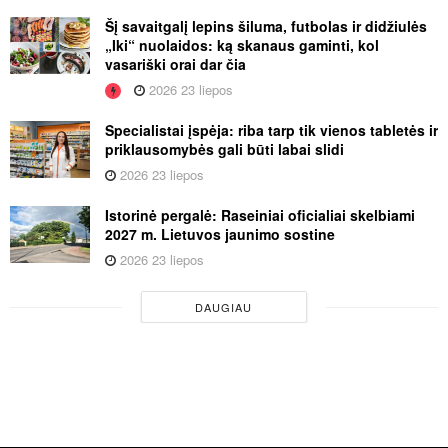
Šį savaitgalį lepins šiluma, futbolas ir didžiulės
„Iki“ nuolaidos: ką skanaus gaminti, kol
vasariški orai dar čia
2026 23 liepos
Specialistai įspėja: riba tarp tik vienos tabletės ir
priklausomybės gali būti labai slidi
2026 23 liepos
Istorinė pergalė: Raseiniai oficialiai skelbiami
2027 m. Lietuvos jaunimo sostine
2026 23 liepos
DAUGIAU