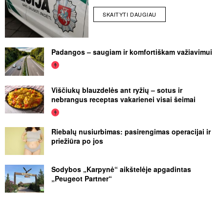
SKAITYTI DAUGIAU
Padangos – saugiam ir komfortiškam važiavimui
Viščiukų blauzdelės ant ryžių – sotus ir
nebrangus receptas vakarienei visai šeimai
Riebalų nusiurbimas: pasirengimas operacijai ir
priežiūra po jos
Sodybos „Karpynė“ aikštelėje apgadintas
„Peugeot Partner“