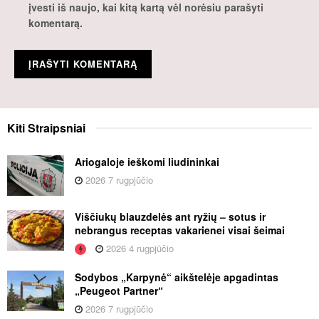
įvesti iš naujo, kai kitą kartą vėl norėsiu parašyti
komentarą.
Kiti
Straipsniai
Ariogaloje ieškomi liudininkai
2026 7 rugpjūčio
Viščiukų blauzdelės ant ryžių – sotus ir
nebrangus receptas vakarienei visai šeimai
2026 4 rugpjūčio
Sodybos „Karpynė“ aikštelėje apgadintas
„Peugeot Partner“
2026 7 rugpjūčio