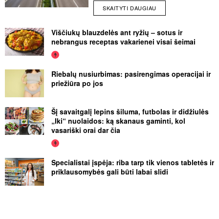
SKAITYTI DAUGIAU
Viščiukų blauzdelės ant ryžių – sotus ir
nebrangus receptas vakarienei visai šeimai
Riebalų nusiurbimas: pasirengimas operacijai ir
priežiūra po jos
Šį savaitgalį lepins šiluma, futbolas ir didžiulės
„Iki“ nuolaidos: ką skanaus gaminti, kol
vasariški orai dar čia
Specialistai įspėja: riba tarp tik vienos tabletės ir
priklausomybės gali būti labai slidi