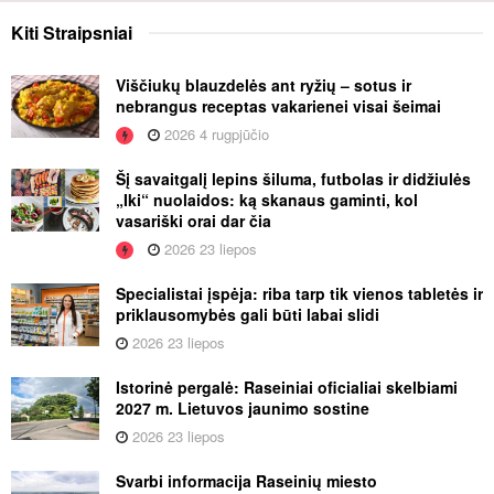
Kiti
Straipsniai
Viščiukų blauzdelės ant ryžių – sotus ir
nebrangus receptas vakarienei visai šeimai
2026 4 rugpjūčio
Šį savaitgalį lepins šiluma, futbolas ir didžiulės
„Iki“ nuolaidos: ką skanaus gaminti, kol
vasariški orai dar čia
2026 23 liepos
Specialistai įspėja: riba tarp tik vienos tabletės ir
priklausomybės gali būti labai slidi
2026 23 liepos
Istorinė pergalė: Raseiniai oficialiai skelbiami
2027 m. Lietuvos jaunimo sostine
2026 23 liepos
Svarbi informacija Raseinių miesto