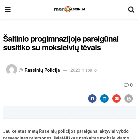
Šaltinio progimnazijoje pareigūnai
susitiko su moksleivių tėvais
@
Raseinių Policija
2023 4 spalio
0
Jau keletas metų Raseinių policijos pareigūnai aktyviai vykdo
prevencines priemones, švietėjiškas paskaitas moksleiviams