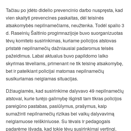
Tačiau po įdėto didelio prevencinio darbo nuspręsta, kad
vien skaityti prevencines paskaitas, dėl teisinės
atsakomybės nepilnamečiams, neužtenka. Todėl spalio 3
d. Raseinių Šaltinio progimnazijoje buvo suorganizuotas
tėvų komiteto susirinkimas, kuriame policijos atstovas
pristatė nepilnamečių dažniausiai padaromus teisės
pažeidimus. Labai aktualus buvo papildomo laiko
skyrimas tėveliams, primenant ne tik teisinę atsakomybę,
bet ir pateikiant policijai matomas nepilnamečių
susikuriamas neigiamas situacijas.
Džiaugiamės, kad susirinkime dalyvavo 49 nepilnamečių
atstovai, kurie turėjo galimybę išgirsti tam tikras policijos
pareigūno pastabas, pasiūlymus, prašymus, kaip
sumažinti nepilnamečių rizikas bei vaikų dalyvavimą
neigiamuose reiškiniuose. Su tėvais ir pedagogais
padarėme išvadą, kad tokie tėvų susirinkimai vertingi,