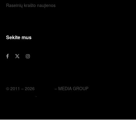
Raseinių krašto naujienos
Sekite mus
© 2011 – 2026
eLengvai
– MEDIA GROUP
// UAB eLengvai
MEDIA GROUP
.