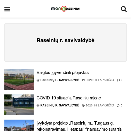
Raseinių r. savivaldybė
Baigtas įgyvendinti projektas
@
RASEINIŲ R. SAVIVALDYBĖ
2020 20 LAPKRIČIO
0
COVID-19 situacija Raseinių rajone
@
RASEINIŲ R. SAVIVALDYBĖ
2020 18 LAPKRIČIO
0
Įvykdyta projekto „Raseinių m., Turgaus g.
rekonstravimas, II etapas“ finansavimo sutartis