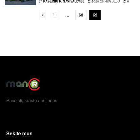
@
RASEINIŲ R. SAVIVALDYBĖ
2020 26 RUGSĖJO
0
1
…
68
69
Raseinių krašto naujienos
Sekite mus