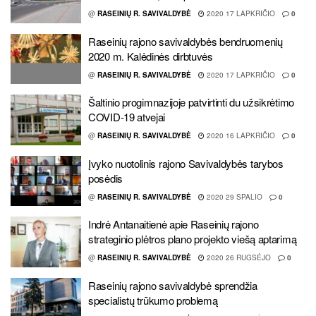
@
RASEINIŲ R. SAVIVALDYBĖ
2020 17 LAPKRIČIO
0
Raseinių rajono savivaldybės bendruomenių
2020 m. Kalėdinės dirbtuvės
@
RASEINIŲ R. SAVIVALDYBĖ
2020 17 LAPKRIČIO
0
Šaltinio progimnazijoje patvirtinti du užsikrėtimo
COVID-19 atvejai
@
RASEINIŲ R. SAVIVALDYBĖ
2020 16 LAPKRIČIO
0
Įvyko nuotolinis rajono Savivaldybės tarybos
posėdis
@
RASEINIŲ R. SAVIVALDYBĖ
2020 29 SPALIO
0
Indrė Antanaitienė apie Raseinių rajono
strateginio plėtros plano projekto viešą aptarimą
@
RASEINIŲ R. SAVIVALDYBĖ
2020 26 RUGSĖJO
0
Raseinių rajono savivaldybė sprendžia
specialistų trūkumo problemą