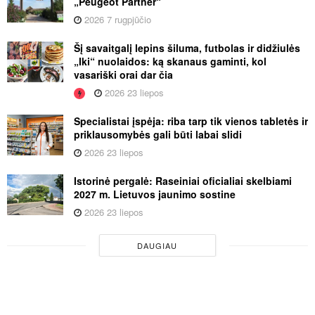
„Peugeot Partner“
2026 7 rugpjūčio
Šį savaitgalį lepins šiluma, futbolas ir didžiulės
„Iki“ nuolaidos: ką skanaus gaminti, kol
vasariški orai dar čia
2026 23 liepos
Specialistai įspėja: riba tarp tik vienos tabletės ir
priklausomybės gali būti labai slidi
2026 23 liepos
Istorinė pergalė: Raseiniai oficialiai skelbiami
2027 m. Lietuvos jaunimo sostine
2026 23 liepos
DAUGIAU