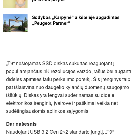
Sodybos „Karpynė“ aikštelėje apgadintas
„Peugeot Partner“
„T9“ nešiojamas SSD diskas sukurtas reaguojant į
populiarėjančius 4K rezoliucijos vaizdo įrašus bei augantį
didelės apimties failų perkėlimo poreikį. Šis įrenginys taip
pat išlaisvina nuo daugelio kylančių duomenų saugojimo
iššūkių. Diskas yra lengvai suderinamas su didele
elektronikos įrenginių įvairove ir patikimai veikia net
sudėtingiausiomis aplinkos sąlygomis.
Dar našesnis
Naudojant USB 3.2 Gen 2×2 standarto jungtį, „T9“