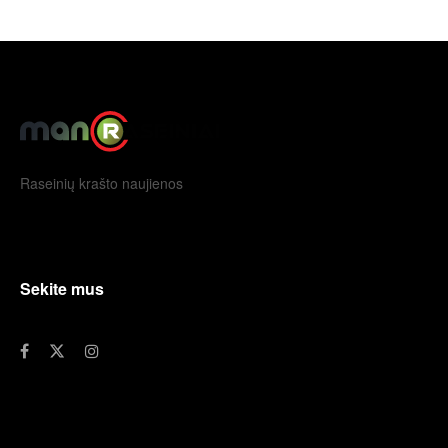
Raseinių krašto naujienos
Sekite mus