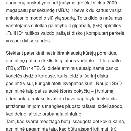
duomenų nuskaitymo bei įrašymo greičiai siekia 2000
megabaitų per sekundę (MB/s) ir beveik du kartus viršija
ankstesnio modelio siūlytą spartą. Toks didelis našumas
vartotojams suteikia galimybę 4 gigabaitų (GB) apimties
„FullHD“ raiškos vaizdo įrašą iš disko į kompiuterį perkelti
vos per dvi sekundes.
Siekiant patenkinti net ir išrankiausių kūrėjų poreikius,
atmintinę galima rinktis trijų talpos variantų – 1 terabaito
(TB), 2TB ir 4TB. Ši didelė atmintis sutalpinama banko
kortelės dydžio korpuse, kuris leidžia išorinį diską
pasiimti visur, kur gali ateiti įkvėpimas kurti. Naujoji SSD
atmintinė taip pat sulaukė išorės pokyčių – į tvirtumą
orientuota pirmtako išvaizda buvo papildyta lenktomis
įstrižomis linijomis ir anglies pluošto raštais, todėl atrodo,
kad delne laikote prabangią piniginę.
Tam, kad svarbi medžiaga būtų išsaugota bet kokia kaina,
atmintinė pagaminta taip, kad būtų atspari kritimui iš 3