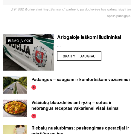
„T9“ SSD išorinę atmintinę „Samsung“ partnerių parduotuvėse bus galima įsigyti jau
spalio pabaigoje.
Ariogaloje ieškomi liudininkai
EISMO ĮVYKIS
...
SKAITYTI DAUGIAU
Padangos – saugiam ir komfortiškam važiavimui
Viščiukų blauzdelės ant ryžių – sotus ir
nebrangus receptas vakarienei visai šeimai
Riebalų nusiurbimas: pasirengimas operacijai ir
priežiūra po jos