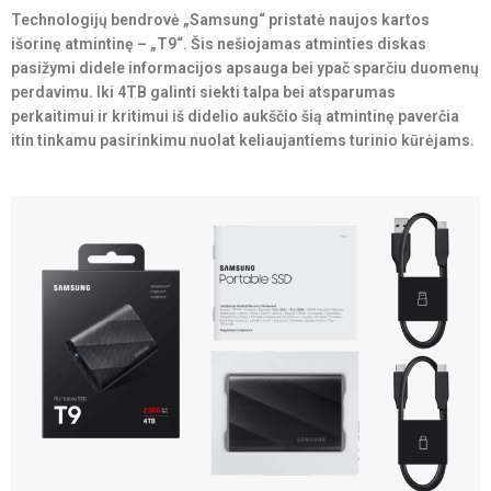
Technologijų bendrovė „Samsung“ pristatė naujos kartos
išorinę atmintinę – „T9“. Šis nešiojamas atminties diskas
pasižymi didele informacijos apsauga bei ypač sparčiu duomenų
perdavimu. Iki 4TB galinti siekti talpa bei atsparumas
perkaitimui ir kritimui iš didelio aukščio šią atmintinę paverčia
itin tinkamu pasirinkimu nuolat keliaujantiems turinio kūrėjams.