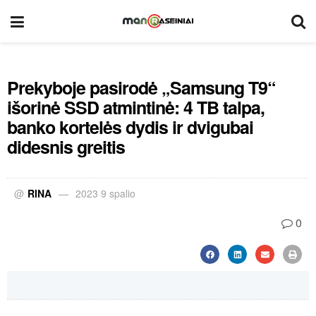
Prekyboje pasirodė „Samsung T9“
išorinė SSD atmintinė: 4 TB talpa,
banko kortelės dydis ir dvigubai
didesnis greitis
@
RINA
2023 9 spalio
0