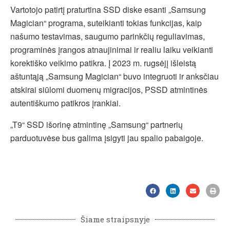
Vartotojo patirtį praturtina SSD diske esanti „Samsung
Magician“ programa, suteikianti tokias funkcijas, kaip
našumo testavimas, saugumo parinkčių reguliavimas,
programinės įrangos atnaujinimai ir realiu laiku veikianti
korektiško veikimo patikra. Į 2023 m. rugsėjį išleistą
aštuntąją „Samsung Magician“ buvo integruoti ir anksčiau
atskirai siūlomi duomenų migracijos, PSSD atmintinės
autentiškumo patikros įrankiai.
„T9“ SSD išorinę atmintinę „Samsung“ partnerių
parduotuvėse bus galima įsigyti jau spalio pabaigoje.
Šiame straipsnyje