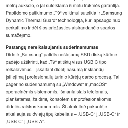
metrų aukščio, o jai suteikiama 5 metų trukmės garantija.
Papildomo patikimumo „T9“ veikimui suteikia ir „Samsung
Dynamic Thermal Guard“ technologija, kuri apsaugo nuo
perkaitimo ir dėl šios priežasties atsirandančio spartos
sumažėjimo.
Pastangų nereikalaujantis suderinamumas
Didelė „Samsung“ patirtis nešiojamų SSD diskų kūrime
padėjo užtikrinti, kad „T9“ atitiktų visus USB C tipo
reikalavimus – įskaitant didelį našumą ir sklandų
įsiliejimą į profesionalių turinio kūrėjų darbo procesą. Tai
pagerino suderinamumą su „Windows“ ir „macOS“
operacinėmis sistemomis, išmaniaisiais telefonais,
planšetėmis, žaidimų konsolėmis ir profesionaliomis
didelės raiškos kameromis. Ši atmintinė pakuotėje
atkeliauja su dviejų tipų kabeliais – „USB-C“ į „USB-C“ ir
„USB-C“ į „USB-A“.