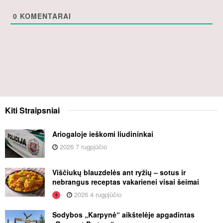
0
KOMENTARAI
Kiti
Straipsniai
Ariogaloje ieškomi liudininkai
2026 7 rugpjūčio
Viščiukų blauzdelės ant ryžių – sotus ir
nebrangus receptas vakarienei visai šeimai
2026 4 rugpjūčio
Sodybos „Karpynė“ aikštelėje apgadintas