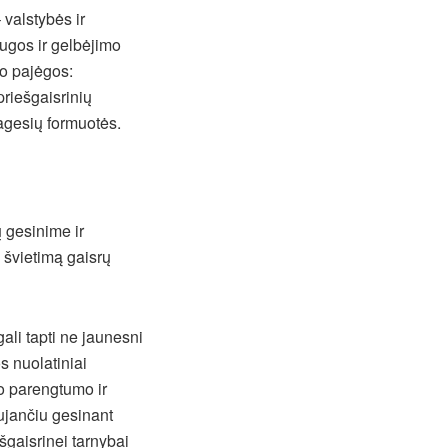
 valstybės ir
ugos ir gelbėjimo
mo pajėgos:
priešgaisrinių
agesių formuotės.
 gesinime ir
 švietimą gaisrų
ali tapti ne jaunesni
 nuolatiniai
nio parengtumo ir
aujančiu gesinant
šgaisrinei tarnybai