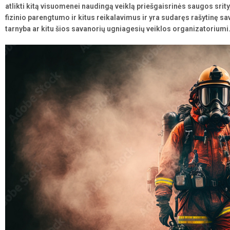
atlikti kitą visuomenei naudingą veiklą priešgaisrinės saugos srit
fizinio parengtumo ir kitus reikalavimus ir yra sudaręs rašytinę s
tarnyba ar kitu šios savanorių ugniagesių veiklos organizatoriumi