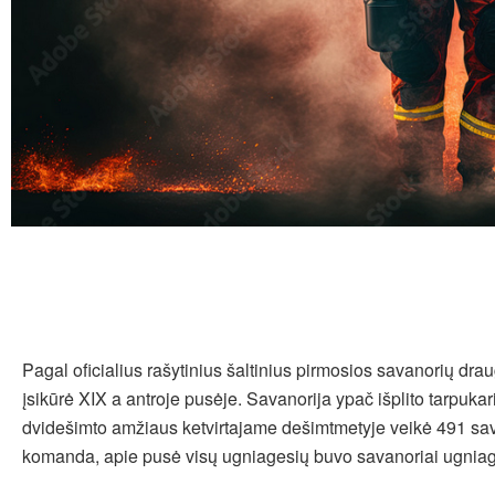
Pagal oficialius rašytinius šaltinius pirmosios savanorių drau
įsikūrė XIX a antroje pusėje. Savanorija ypač išplito tarpukar
dvidešimto amžiaus ketvirtajame dešimtmetyje veikė 491 sa
komanda, apie pusė visų ugniagesių buvo savanoriai ugniag