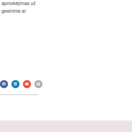
ei apmokėjimas už
ų gesinime ar