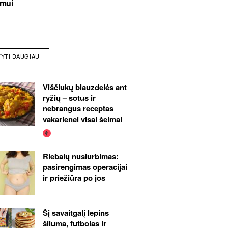
imui
TYTI DAUGIAU
Viščiukų blauzdelės ant
ryžių – sotus ir
nebrangus receptas
vakarienei visai šeimai
Riebalų nusiurbimas:
pasirengimas operacijai
ir priežiūra po jos
Šį savaitgalį lepins
šiluma, futbolas ir