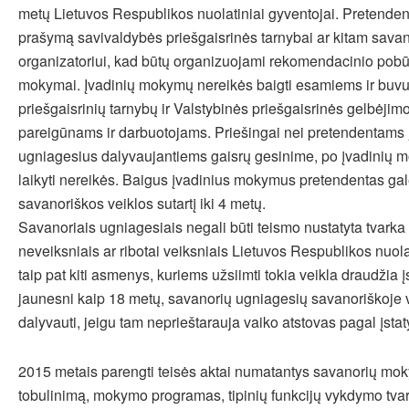
metų Lietuvos Respublikos nuolatiniai gyventojai. Pretendenta
prašymą savivaldybės priešgaisrinės tarnybai ar kitam savan
organizatoriui, kad būtų organizuojami rekomendacinio pobū
mokymai. Įvadinių mokymų nereikės baigti esamiems ir buv
priešgaisrinių tarnybų ir Valstybinės priešgaisrinės gelbėjim
pareigūnams ir darbuotojams. Priešingai nei pretendentams 
ugniagesius dalyvaujantiems gaisrų gesinime, po įvadinių
laikyti nereikės. Baigus įvadinius mokymus pretendentas gal
savanoriškos veiklos sutartį iki 4 metų.
Savanoriais ugniagesiais negali būti teismo nustatyta tvarka 
neveiksniais ar ribotai veiksniais Lietuvos Respublikos nuola
taip pat kiti asmenys, kuriems užsiimti tokia veikla draudžia
jaunesni kaip 18 metų, savanorių ugniagesių savanoriškoje v
dalyvauti, jeigu tam neprieštarauja vaiko atstovas pagal įsta
2015 metais parengti teisės aktai numatantys savanorių moky
tobulinimą, mokymo programas, tipinių funkcijų vykdymo tvark