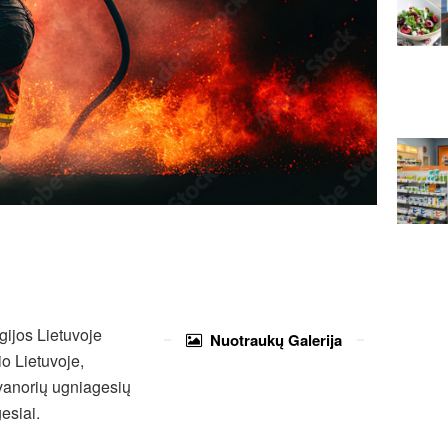
gijos Lietuvoje
Nuotraukų
Galerija
io Lietuvoje,
vanorių ugniagesių
esiai.