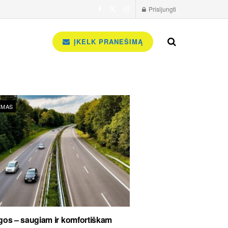
Prisijungti
ĮKELK PRANEŠIMĄ
ZMAS
os – saugiam ir komfortiškam