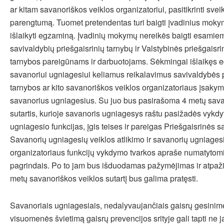
ar kitam savanoriškos veiklos organizatoriui, pasitikrinti sveika
parengtumą. Tuomet pretendentas turi baigti įvadinius mokym
išlaikyti egzaminą. Įvadinių mokymų nereikės baigti esamie
savivaldybių priešgaisrinių tarnybų ir Valstybinės priešgaisr
tarnybos pareigūnams ir darbuotojams. Sėkmingai išlaikęs eg
savanoriui ugniagesiui keliamus reikalavimus savivaldybės 
tarnybos ar kito savanoriškos veiklos organizatoriaus įsaky
savanorius ugniagesius. Su juo bus pasirašoma 4 metų sava
sutartis, kurioje savanoris ugniagesys raštu pasižadės vykdy
ugniagesio funkcijas, įgis teises ir pareigas Priešgaisrinės s
Savanorių ugniagesių veiklos atlikimo ir savanorių ugniages
organizatoriaus funkcijų vykdymo tvarkos apraše numatytomi
pagrindais. Po to jam bus išduodamas pažymėjimas ir atpaž
metų savanoriškos veiklos sutartį bus galima pratęsti.
Savanoriais ugniagesiais, nedalyvaujančiais gaisrų gesinim
visuomenės švietimą gaisrų prevencijos srityje gali tapti ne 