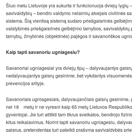
Šiuo metu Lietuvoje yra sukurta ir funkcionuoja dviejų lygių –
savivaldybių – bendro valdymo nelaimių atvejais civilinės sa
sistema. Šią vientisą sistemą sudaro priešgaisrinės gelbėji
valstybinės priešgaisrinės gelbėjimo tarnybos, savivaldybių 
tarnybų, žinybinės (objektinės) pajėgos ir savanoriškos ugni
Kaip tapti savanoriu ugniagesiu?
Savanoriai ugniagesiai yra dviejų tipų – dalyvaujantys gaisrų
nedalyvaujantys gaisrų gesinime, bet vykdantys visuomenės
prevencijos srityje.
Savanoriais ugniagesiais, dalyvaujančiais gaisrų gesinime, g
nei 18 metų ir ne vyresni kaip 65 metų Lietuvos Respublikos
gyventojai. Jie turi atitikti tam tikrus sveikatos, bendrojo fizi
kitus reikalavimus. Norint tapti savanoriu ugniagesiu, dalyv
gaisrus, pretendentas turi pateikti prašymą savivaldybės prie