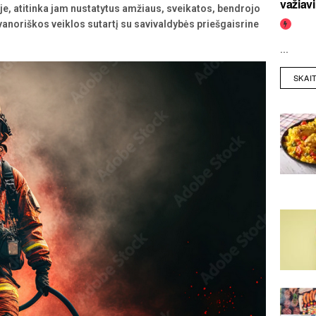
važiav
yje, atitinka jam nustatytus amžiaus, sveikatos, bendrojo
avanoriškos veiklos sutartį su savivaldybės priešgaisrine
.
...
SKAI