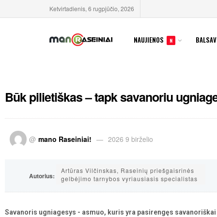
Ketvirtadienis, 6 rugpjūčio, 2026
NAUJIENOS
BALSAV
N
Būk pilietiškas – tapk savanoriu ugniag
@
mano Raseiniai!
2026 9 birželio
Artūras Vilčinskas, Raseinių priešgaisrinės
Autorius:
gelbėjimo tarnybos vyriausiasis specialistas
Savanoris ugniagesys - asmuo, kuris yra pasirengęs savanoriškai d