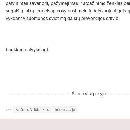
patvirtintas savanorių pažymėjimas ir atpažinimo ženklas b
sugaištą laiką, praleistą mokymosi metu ir dalyvaujant gaisr
vykdant visuomenės švietimą gaisrų prevencijos srityje.
Laukiame atvykstant.
Šiame straipsnyje
+++
Artūras Vilčinskas
Informacija