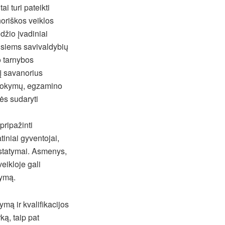
i turi pateikti
oriškos veiklos
džio įvadiniai
usiems savivaldybių
o tarnybos
į savanorius
 mokymų, egzamino
ės sudaryti
pripažinti
tiniai gyventojai,
 įstatymai. Asmenys,
eikloje gali
tymą.
mą ir kvalifikacijos
ą, taip pat