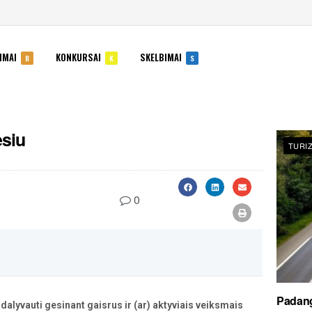
IMAI
KONKURSAI
SKELBIMAI
B
K
S
esiu
TURI
0
Padang
alyvauti gesinant gaisrus ir (ar) aktyviais veiksmais