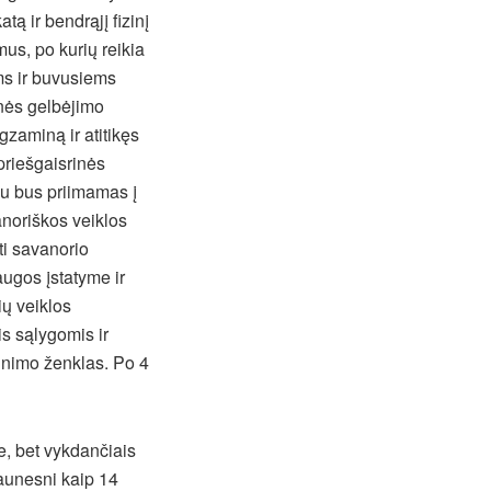
tą ir bendrąjį fizinį
us, po kurių reikia
ms ir buvusiems
inės gelbėjimo
zaminą ir atitikęs
priešgaisrinės
mu bus priimamas į
noriškos veiklos
ti savanorio
augos įstatyme ir
ių veiklos
s sąlygomis ir
inimo ženklas. Po 4
e, bet vykdančiais
jaunesni kaip 14