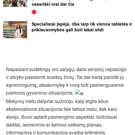
vasariški orai dar čia
Specialistai įspėja: riba tarp tik vienos tabletės ir
priklausomybės gali būti labai slidi
Nepaisant sudėtingų oro salygų, dalis senjorų nepabūgo
ir atvyko pasisemti svarbių žinių. Tai dar kartą parodė jų
sąmoningumą, atsakomybę ir norą būti pasirengusiems
įvairioms gyvenimo situacijoms.
Mokymų metu dalyviai sužinojo, kaip elgtis kilus
ekstremalioms situacijoms tiek taikos metu, tiek karo
atveju. Buvo aptarti pasirengimo aspektai: būtiniausi
daiktai, asmeninis ar šeimos veiksmų planas,
informacijos ir komunikacijos svarba kritinėmis