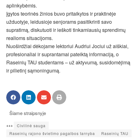
aplinkybėmis.
Įgytos teorinės žinios buvo pritaikytos ir praktinėje
užduotyje, leidusioje senjorams pasitikrinti savo
supratimą, diskutuoti ir ieškoti tinkamiausių sprendimų
realioms situacijoms.
Nuoširdžiai dėkojame lektoriui Audriui Jociui už aiškiai,
profesionaliai ir suprantamai pateiktą informaciją, o
Raseinių TAU studentams – už aktyvumą, susidomėjimą
ir pilietinį sąmoningumą.
Šiame straipsnyje
+++
Civilinė sauga
Raseinių rajono švietimo pagalbos tarnyba
Raseinių TAU