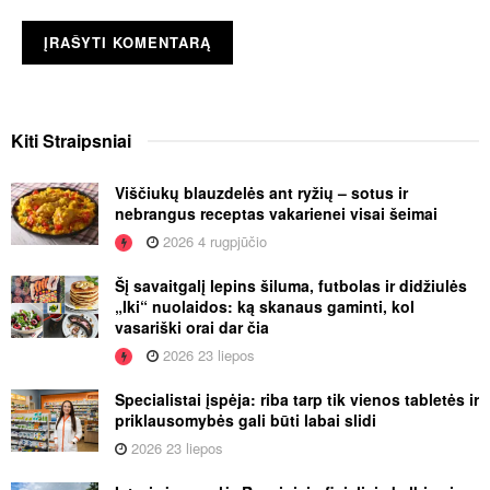
Kiti
Straipsniai
Viščiukų blauzdelės ant ryžių – sotus ir
nebrangus receptas vakarienei visai šeimai
2026 4 rugpjūčio
Šį savaitgalį lepins šiluma, futbolas ir didžiulės
„Iki“ nuolaidos: ką skanaus gaminti, kol
vasariški orai dar čia
2026 23 liepos
Specialistai įspėja: riba tarp tik vienos tabletės ir
priklausomybės gali būti labai slidi
2026 23 liepos