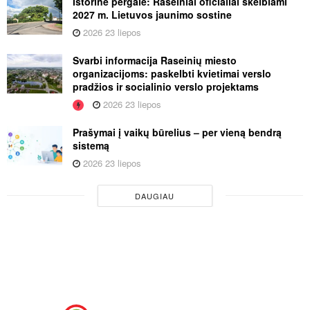
Istorinė pergalė: Raseiniai oficialiai skelbiami
2027 m. Lietuvos jaunimo sostine
2026 23 liepos
Svarbi informacija Raseinių miesto
organizacijoms: paskelbti kvietimai verslo
pradžios ir socialinio verslo projektams
2026 23 liepos
Prašymai į vaikų būrelius – per vieną bendrą
sistemą
2026 23 liepos
DAUGIAU