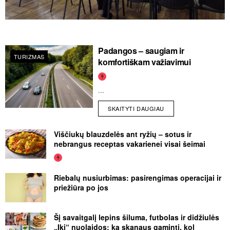
Padangos – saugiam ir
TURIZMAS
komfortiškam važiavimui
...
SKAITYTI DAUGIAU
Viščiukų blauzdelės ant ryžių – sotus ir
nebrangus receptas vakarienei visai šeimai
Riebalų nusiurbimas: pasirengimas operacijai ir
priežiūra po jos
Šį savaitgalį lepins šiluma, futbolas ir didžiulės
„Iki“ nuolaidos: ką skanaus gaminti, kol