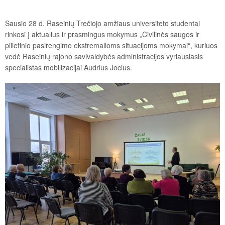
Sausio 28 d. Raseinių Trečiojo amžiaus universiteto studentai
rinkosi į aktualius ir prasmingus mokymus „Civilinės saugos ir
pilietinio pasirengimo ekstremalioms situacijoms mokymai“, kuriuos
vedė Raseinių rajono savivaldybės administracijos vyriausiasis
specialistas mobilizacijai Audrius Jocius.