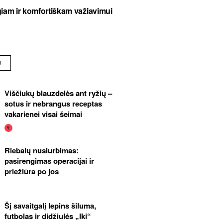
am ir komfortiškam važiavimui
U
Viščiukų blauzdelės ant ryžių –
sotus ir nebrangus receptas
vakarienei visai šeimai
Riebalų nusiurbimas:
pasirengimas operacijai ir
priežiūra po jos
Šį savaitgalį lepins šiluma,
futbolas ir didžiulės „Iki“