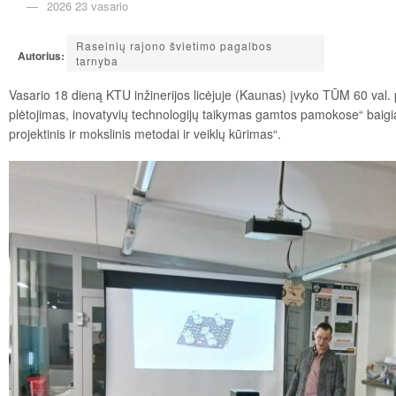
2026 23 vasario
Raseinių rajono švietimo pagalbos
Autorius:
tarnyba
Vasario 18 dieną KTU inžinerijos licėjuje (Kaunas) įvyko TŪM 60 va
plėtojimas, inovatyvių technologijų taikymas gamtos pamokose“ baigi
projektinis ir mokslinis metodai ir veiklų kūrimas“.