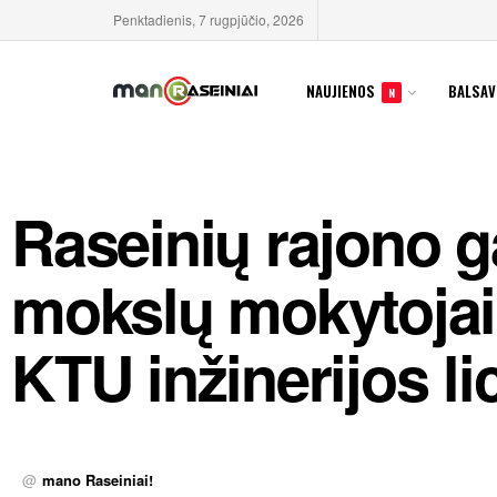
Penktadienis, 7 rugpjūčio, 2026
NAUJIENOS
BALSAV
N
Raseinių rajono 
mokslų mokytojai
KTU inžinerijos li
@
mano Raseiniai!