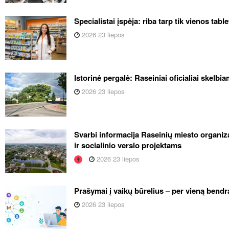
Specialistai įspėja: riba tarp tik vienos tabl
2026 23 liepos
Istorinė pergalė: Raseiniai oficialiai skelb
2026 23 liepos
Svarbi informacija Raseinių miesto organiza
ir socialinio verslo projektams
2026 23 liepos
Prašymai į vaikų būrelius – per vieną bendr
2026 23 liepos