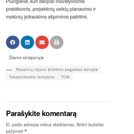
Plungienė, kuri dalijosi inovatyviomis
praktikomis, projektinių veiklų planavimo ir
mokinių įsitraukimo stiprinimo patirtimi.
Šiame straipsnyje
+++
Raseinių rajono švietimo pagalbos tarnyba
Tūkstantmečio mokyklos
TŪM
Parašykite komentarą
El. pašto adresas nebus skelbiamas.
Būtini laukeliai
pažymėti
*