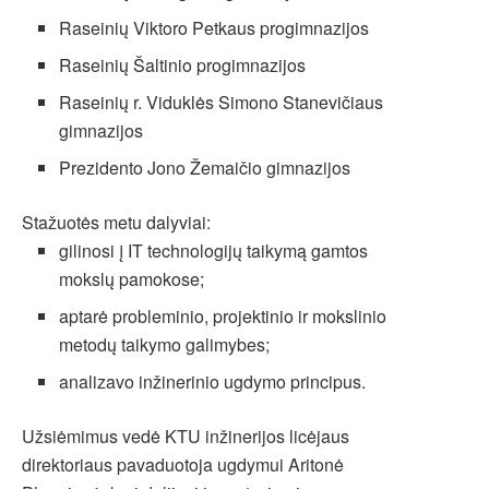
Raseinių Viktoro Petkaus progimnazijos
Raseinių Šaltinio progimnazijos
Raseinių r. Viduklės Simono Stanevičiaus
gimnazijos
Prezidento Jono Žemaičio gimnazijos
Stažuotės metu dalyviai:
gilinosi į IT technologijų taikymą gamtos
mokslų pamokose;
aptarė probleminio, projektinio ir mokslinio
metodų taikymo galimybes;
analizavo inžinerinio ugdymo principus.
Užsiėmimus vedė KTU inžinerijos licėjaus
direktoriaus pavaduotoja ugdymui Aritonė