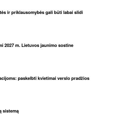
etės ir priklausomybės gali būti labai slidi
iami 2027 m. Lietuvos jaunimo sostine
cijoms: paskelbti kvietimai verslo pradžios
ą sistemą