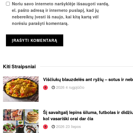
Noriu savo interneto naršyklėje išsaugoti vardą,
el. pašto adresą ir interneto puslapį, kad jų
nebereiktų įvesti iš naujo, kai kitą kartą vėl
norėsiu parašyti komentarą.
Kiti
Straipsniai
Viščiukų blauzdelės ant ryžių – sotus ir ne
2026 4 rugpjūčio
Šį savaitgalį lepins šiluma, futbolas ir didž
kol vasariški orai dar čia
2026 23 liepos