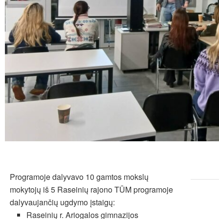
Programoje dalyvavo 10 gamtos mokslų
mokytojų iš 5 Raseinių rajono TŪM programoje
dalyvaujančių ugdymo įstaigų:
Raseinių r. Ariogalos gimnazijos