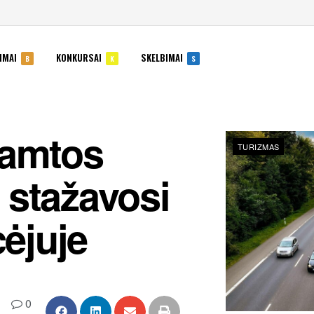
IMAI
KONKURSAI
SKELBIMAI
B
K
S
gamtos
TURIZMAS
 stažavosi
cėjuje
0