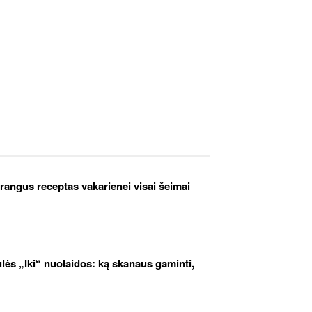
brangus receptas vakarienei visai šeimai
iulės „Iki“ nuolaidos: ką skanaus gaminti,