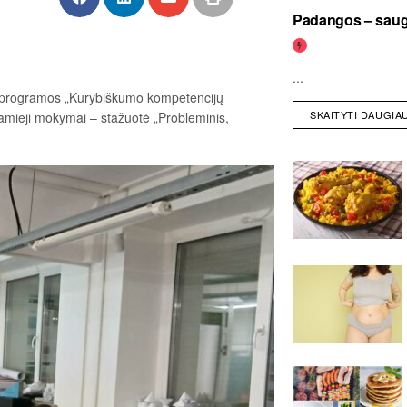
Padangos – saugi
...
l. programos „Kūrybiškumo kompetencijų
SKAITYTI DAUGIA
amieji mokymai – stažuotė „Probleminis,