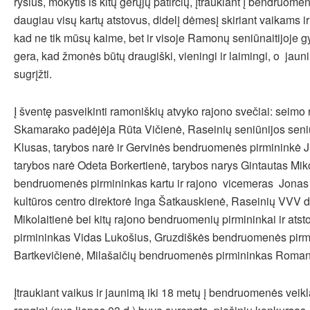
ryšius, mokytis iš kitų gerųjų patirčių, įtraukiant į bendruo
daugiau visų kartų atstovus, didelį dėmesį skiriant vaikams i
kad ne tik mūsų kaime, bet ir visoje Ramonų seniūnaitijoje gy
gera, kad žmonės būtų draugiški, vieningi ir laimingi, o jaun
sugrįžti.
Į šventę pasveikinti ramoniškių atvyko rajono svečiai: seimo
Skamarako padėjėja Rūta Vičienė, Raseinių seniūnijos sen
Klusas, tarybos narė ir Gervinės bendruomenės pirmininkė J
tarybos narė Odeta Borkertienė, tarybos narys Gintautas Miko
bendruomenės pirmininkas kartu ir rajono vicemeras Jonas
kultūros centro direktorė Inga Šatkauskienė, Raseinių VVV 
Mikolaitienė bei kitų rajono bendruomenių pirmininkai ir atst
pirmininkas Vidas Lukošius, Gruzdiškės bendruomenės pirm
Bartkevičienė, Milašaičių bendruomenės pirmininkas Romanas
Įtraukiant vaikus ir jaunimą iki 18 metų į bendruomenės veik