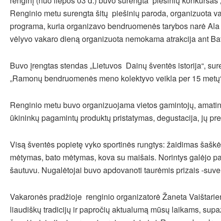
renginį (nuo liepos 03 d.) buvo surengta piešinių konkursas 
Renginio metu surengta šitų piešinių paroda, organizuota 
programa, kuria organizavo bendruomenės tarybos narė Ala M
vėlyvo vakaro dieną organizuota nemokama atrakcija ant Ba
Buvo įrengtas stendas „Lietuvos Dainų šventės istorija“, su
„Ramonų bendruomenės meno kolektyvo veikla per 15 metų“
Renginio metu buvo organizuojama vietos gamintojų, amatini
ūkininkų pagamintų produktų pristatymas, degustacija, jų pr
Visą šventės popietę vyko sportinės rungtys: žaidimas šaškė
mėtymas, bato mėtymas, kova su maišais. Norintys galėjo paš
šautuvu. Nugalėtojai buvo apdovanoti taurėmis prizais -suv
Vakaronės pradžioje renginio organizatorė Žaneta Vaištari
liaudiškų tradicijų ir papročių aktualumą mūsų laikams, sup