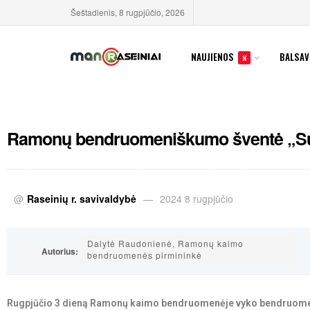
Šeštadienis, 8 rugpjūčio, 2026
NAUJIENOS
BALSAV
N
Ramonų bendruomeniškumo šventė „Su 
@
Raseinių r. savivaldybė
2024 8 rugpjūčio
Dalytė Raudonienė, Ramonų kaimo
Autorius:
bendruomenės pirmininkė
Rugpjūčio 3 dieną Ramonų kaimo bendruomenėje vyko bendruomeni