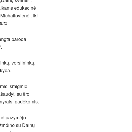
„Dainų šventė“ .
vaikams edukacinė
ichailovienė . Iki
tuto
rengta paroda
.
nkų, verslininkų,
ekyba.
mis, smiginio
audyti su tiro
enyrais, padėkomis.
enė pažymėjo
ažindino su Dainų