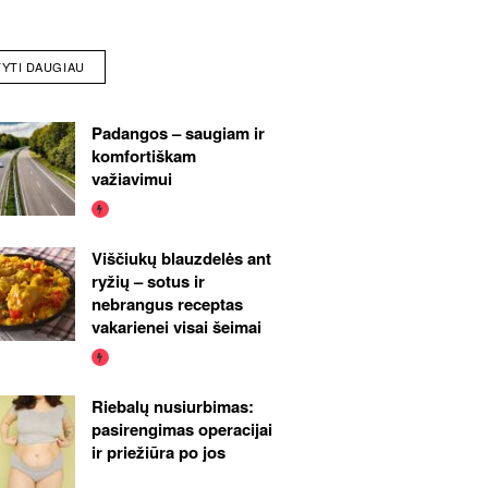
TYTI DAUGIAU
Padangos – saugiam ir
komfortiškam
važiavimui
Viščiukų blauzdelės ant
ryžių – sotus ir
nebrangus receptas
vakarienei visai šeimai
Riebalų nusiurbimas:
pasirengimas operacijai
ir priežiūra po jos