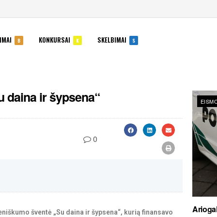
IMAI
KONKURSAI
SKELBIMAI
B
K
S
daina ir šypsena“
EISMO
0
Ariogal
škumo šventė „Su daina ir šypsena“, kurią finansavo