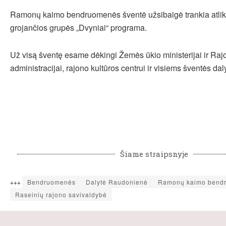
Ramonų kaimo bendruomenės šventė užsibaigė trankia atlik
grojančios grupės „Dvyniai“ programa.
Už visą šventę esame dėkingi Žemės ūkio ministerijai ir Ra
administracijai, rajono kultūros centrui ir visiems šventės da
Šiame straipsnyje
+++
Bendruomenės
Dalytė Raudonienė
Ramonų kaimo bend
Raseinių rajono savivaldybė