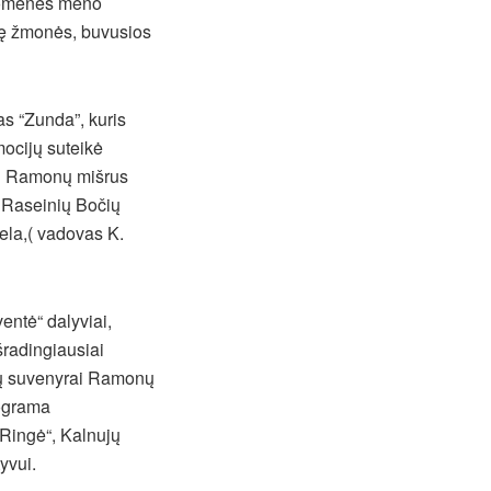
ruomenės meno
vę žmonės, buvusios
as “Zunda”, kuris
mocijų suteikė
C Ramonų mišrus
 Raseinių Bočių
ela,( vadovas K.
ntė“ dalyviai,
šradingiausiai
imų suvenyrai Ramonų
rograma
Ringė“, Kalnujų
yvui.