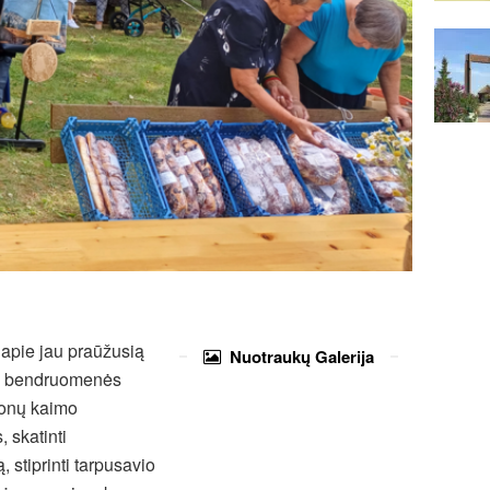
 apie jau praūžusią
Nuotraukų
Galerija
mo bendruomenės
monų kaimo
 skatinti
stiprinti tarpusavio