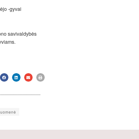
ėjo -gyvai
jono savivaldybės
lyviams.
ruomenė