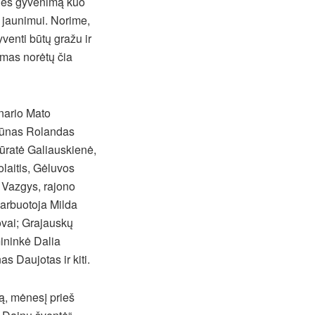
menės gyvenimą kuo
r jaunimui. Norime,
venti būtų gražu ir
imas norėtų čia
 nario Mato
iūnas Rolandas
ūratė Galiauskienė,
laitis, Gėluvos
 Vazgys, rajono
darbuotoja Milda
ovai; Grajauskų
ininkė Dalia
 Daujotas ir kiti.
lą, mėnesį prieš