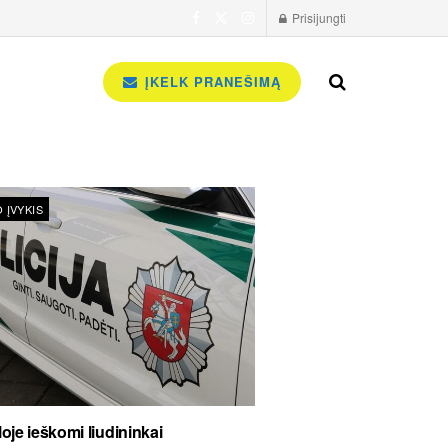
Prisijungti
ĮKELK PRANEŠIMĄ
 ĮVYKIS
oje ieškomi liudininkai