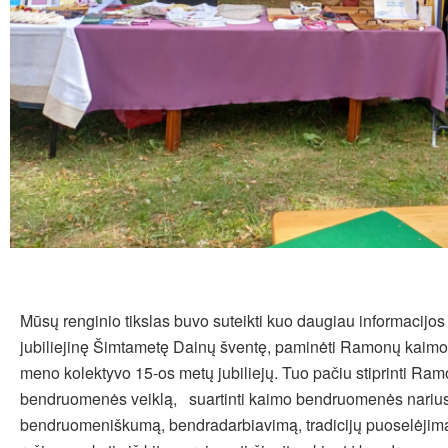
Mūsų renginio tikslas buvo suteikti kuo daugiau informacijos
jubiliejinę Šimtametę Dainų šventę, paminėti Ramonų kai
meno kolektyvo 15-os metų jubiliejų. Tuo pačiu stiprinti Ra
bendruomenės veiklą, suartinti kaimo bendruomenės narius,
bendruomeniškumą, bendradarbiavimą, tradicijų puoselėjimą, 