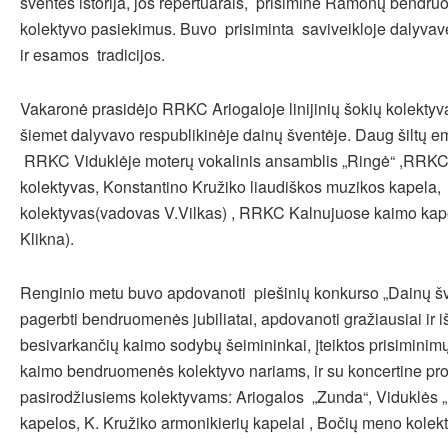
šventės istorija, jos repertuarais, prisiminė Ramonų bend
kolektyvo pasiekimus. Buvo prisiminta saviveikloje dalyva
ir esamos tradicijos.
Vakaronė prasidėjo RRKC Ariogaloje linijinių šokių kolektyv
šiemet dalyvavo respublikinėje dainų šventėje. Daug šiltų e
RRKC Viduklėje moterų vokalinis ansamblis „Ringė“ ,RRK
kolektyvas, Konstantino Kružiko liaudiškos muzikos kapela,
kolektyvas(vadovas V.Vilkas) , RRKC Kalnujuose kaimo kap
Klikna).
Renginio metu buvo apdovanoti piešinių konkurso „Dainų šve
pagerbti bendruomenės jubiliatai, apdovanoti gražiausiai ir i
besivarkančių kaimo sodybų šeimininkai, įteiktos prisimin
kaimo bendruomenės kolektyvo nariams, ir su koncertine p
pasirodžiusiems kolektyvams: Ariogalos „Zunda“, Viduklės „
kapelos, K. Kružiko armonikierių kapelai , Bočių meno kolekt