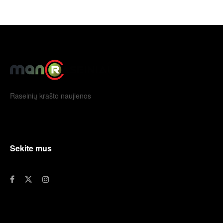
Raseinių krašto naujienos
Sekite mus