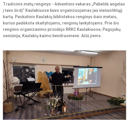
Tradicinis metų renginys - Adventinis vakaras „Pabeldė angelas
į tavo širdį“ Kaulakiuose buvo organizuojamas jau vienuoliktąjį
kartą. Paskutinis Kaulakių bibliotekos renginys šiais metais,
kuriuo padėkota skaitytojams, renginių lankytojams. Prie šio
renginio organizavimo prisidėjo RRKC Kaulakiuose, Pagojukų
seniūnija, Kaulakių kaimo bendruomenė. Ačiū jiems.