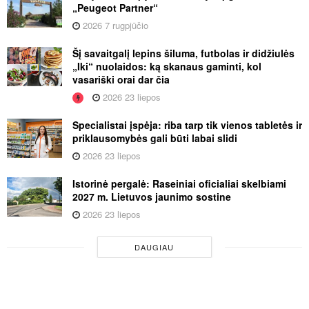
„Peugeot Partner“
2026 7 rugpjūčio
Šį savaitgalį lepins šiluma, futbolas ir didžiulės
„Iki“ nuolaidos: ką skanaus gaminti, kol
vasariški orai dar čia
2026 23 liepos
Specialistai įspėja: riba tarp tik vienos tabletės ir
priklausomybės gali būti labai slidi
2026 23 liepos
Istorinė pergalė: Raseiniai oficialiai skelbiami
2027 m. Lietuvos jaunimo sostine
2026 23 liepos
DAUGIAU