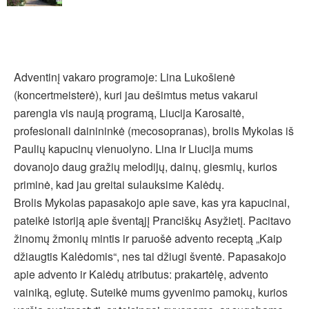
Adventinį vakaro programoje: Lina Lukošienė
(koncertmeisterė), kuri jau dešimtus metus vakarui
parengia vis naują programą, Liucija Karosaitė,
profesionali dainininkė (mecosopranas), brolis Mykolas iš
Paulių kapucinų vienuolyno. Lina ir Liucija mums
dovanojo daug gražių melodijų, dainų, giesmių, kurios
priminė, kad jau greitai sulauksime Kalėdų.
Brolis Mykolas papasakojo apie save, kas yra kapucinai,
pateikė istoriją apie šventąjį Pranciškų Asyžietį. Pacitavo
žinomų žmonių mintis ir paruošė advento receptą „Kaip
džiaugtis Kalėdomis“, nes tai džiugi šventė. Papasakojo
apie advento ir Kalėdų atributus: prakartėlę, advento
vainiką, eglutę. Suteikė mums gyvenimo pamokų, kurios