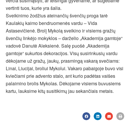
verčia susimąstyti, ar teisingai gyvename, ar sugebame
vertinti tuos, kurie yra šalia.
Sveikinimo žodžius ateinančių švenčių proga tarė
Kaulakių kaimo bendruomenės vardu – Vida
Astasevičienė. Brolį Mykolą sveikino ir visiems gražių
švenčių linkėjo mokyklos – darželio „Akademija gamtoje“
vadovė Danutė Aleksienė. Salę puošė „Akademija
gamtoje“ sukurtos dekoracijos. Visų susirinkusių vardu
dėkojame už gražų, jaukų, prasmingą vakarą svečiams:
Linai, Liucijai, broliui Mykolui. Vakaro pabaigoje buvo visi
kviečiami prie advento stalo, ant kurio padėtas vaišes
palaimino brolis Mykolas. Dėkojame visiems buvusiems
kartu, lauksime kitų susitikimų jau sekančiais metais.