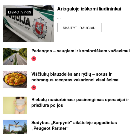
Ariogaloje ieškomi liudininkai
EISMO ĮVYKIS
...
SKAITYTI DAUGIAU
Padangos – saugiam ir komfortiškam važiavimui
Viščiukų blauzdelės ant ryžių – sotus ir
nebrangus receptas vakarienei visai šeimai
Riebalų nusiurbimas: pasirengimas operacijai ir
priežiūra po jos
Sodybos „Karpynė“ aikštelėje apgadintas
„Peugeot Partner“