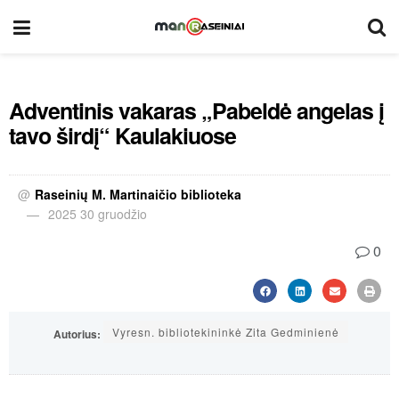
Adventinis vakaras „Pabeldė angelas į
tavo širdį“ Kaulakiuose
@
Raseinių M. Martinaičio biblioteka
2025 30 gruodžio
0
Vyresn. bibliotekininkė Zita Gedminienė
Autorius: