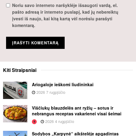
Noriu savo interneto naršyklėje išsaugoti vardą, el.
pašto adresą ir interneto puslapį, kad jų nebereiktų
įvesti iš naujo, kai kitą kartą vėl norėsiu parašyti
komentarą.
Kiti
Straipsniai
Ariogaloje ieškomi liudininkai
2026 7 rugpjūčio
Viščiukų blauzdelės ant ryžių – sotus ir
nebrangus receptas vakarienei visai šeimai
2026 4 rugpjūčio
Sodybos „Karpynė“ aikštelėje apgadintas